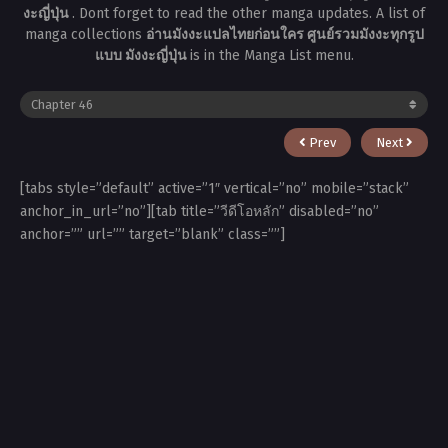
งะญี่ปุ่น
. Dont forget to read the other manga updates. A list of
manga collections
อ่านมังงะแปลไทยก่อนใคร ศูนย์รวมมังงะทุกรูป
แบบ มังงะญี่ปุ่น
is in the Manga List menu.
Prev
Next
[tabs style=”default” active=”1″ vertical=”no” mobile=”stack”
anchor_in_url=”no”][tab title=”วีดีโอหลัก” disabled=”no”
anchor=”” url=”” target=”blank” class=””]