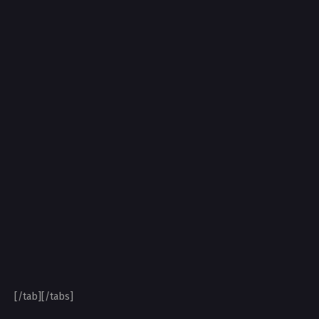
[/tab][/tabs]