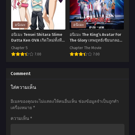
ดรา
เอ
ก้อน
รุ
บอล
โกะ
อนิเมะ
อนิเมะ
Z
จัง
อนิเมะ Tensei Shitara Slime
อนิเมะ The King’s Avatar For
ตอน
ใคร
Datta Ken OVA เกิดใหม่ทั้งทีก็
The Glory เทพยุทธ์เซียนกลอรี่
เป็นสไลม์ไปซะแล้ว ภาคพิเศษ
เดอะมูฟวี่
ที่1-
ว่า
Chapter 5
Chapter The Movie
ตอนที่1-5 ซับไทย
7.00
7.00
291
หนู
พากย์
เห็น
อ
อ
ไทย
ผี
นิ
นิ
Comment
ตอน
เมะ
เมะ
ใส่ความเห็น
ที่1-
Tensei
The
12
Shitara
King’s
อีเมลของคุณจะไม่แสดงให้คนอื่นเห็น
ช่องข้อมูลจำเป็นถูกทำ
พากย์
Slime
Avatar
เครื่องหมาย
*
ไทย+ซับ
Datta
For
ความเห็น
*
ไทย
Ken
The
OVA
Glory