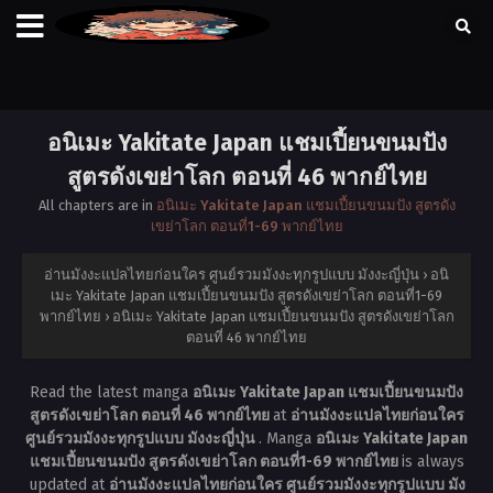
อนิเมะ Yakitate Japan แชมเปี้ยนขนมปัง
สูตรดังเขย่าโลก ตอนที่ 46 พากย์ไทย
All chapters are in
อนิเมะ Yakitate Japan แชมเปี้ยนขนมปัง สูตรดัง
เขย่าโลก ตอนที่1-69 พากย์ไทย
อ่านมังงะแปลไทยก่อนใคร ศูนย์รวมมังงะทุกรูปแบบ มังงะญี่ปุ่น
›
อนิ
เมะ Yakitate Japan แชมเปี้ยนขนมปัง สูตรดังเขย่าโลก ตอนที่1-69
พากย์ไทย
›
อนิเมะ Yakitate Japan แชมเปี้ยนขนมปัง สูตรดังเขย่าโลก
ตอนที่ 46 พากย์ไทย
Read the latest manga
อนิเมะ Yakitate Japan แชมเปี้ยนขนมปัง
สูตรดังเขย่าโลก ตอนที่ 46 พากย์ไทย
at
อ่านมังงะแปลไทยก่อนใคร
ศูนย์รวมมังงะทุกรูปแบบ มังงะญี่ปุ่น
. Manga
อนิเมะ Yakitate Japan
แชมเปี้ยนขนมปัง สูตรดังเขย่าโลก ตอนที่1-69 พากย์ไทย
is always
updated at
อ่านมังงะแปลไทยก่อนใคร ศูนย์รวมมังงะทุกรูปแบบ มัง