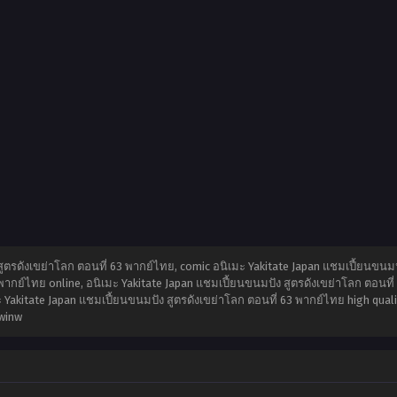
ูตรดังเขย่าโลก ตอนที่ 63 พากย์ไทย, comic อนิเมะ Yakitate Japan แชมเปี้ยนขนมป
พากย์ไทย online, อนิเมะ Yakitate Japan แชมเปี้ยนขนมปัง สูตรดังเขย่าโลก ตอนที่
 Yakitate Japan แชมเปี้ยนขนมปัง สูตรดังเขย่าโลก ตอนที่ 63 พากย์ไทย high quali
winw