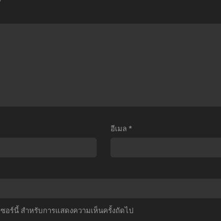
Mi
Mi
Super:
hiranai
Shiranai
Super
chi
Uchi
Hero
i
ni
(2022)
achigumi
Kachigumi
ดรา
insei
Jinsei
ก้อน
Season
ผล
บอล
2
ไม้
ซู
ผล
วิวัฒนาการ
เปอร์:
ม้
ชีวิต
ซู
อีเมล
*
ิวัฒนาการ
ผู้
เปอร์
ีวิต
ชนะ
ฮีโร่
้
แบบ
พากย์
ชนะ
ไม่ทัน
ไทย
แบบ
ตั้ง
ม่ทัน
ตัว
์เซอร์นี้ สำหรับการแสดงความเห็นครั้งถัดไป
ั้ง
ภาค