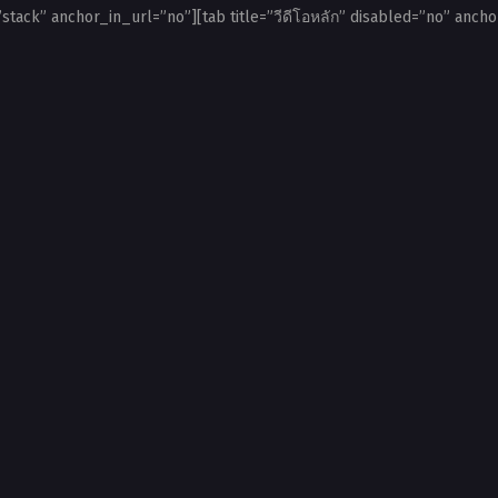
”stack” anchor_in_url=”no”][tab title=”วีดีโอหลัก” disabled=”no” ancho