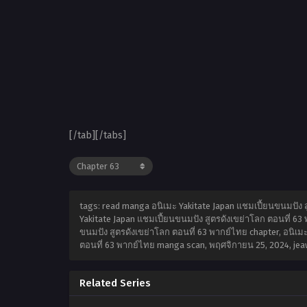
[/tab][/tabs]
tags: read manga อนิเมะ Yakitate Japan แชมเปี้ยนขนมปัง ส
Yakitate Japan แชมเปี้ยนขนมปัง สูตรดังเขย่าโลก ตอนที่ 63 
ขนมปัง สูตรดังเขย่าโลก ตอนที่ 63 พากย์ไทย chapter, อนิเมะ
ตอนที่ 63 พากย์ไทย manga scan,
พฤศจิกายน 25, 2024
,
jea
Related Series