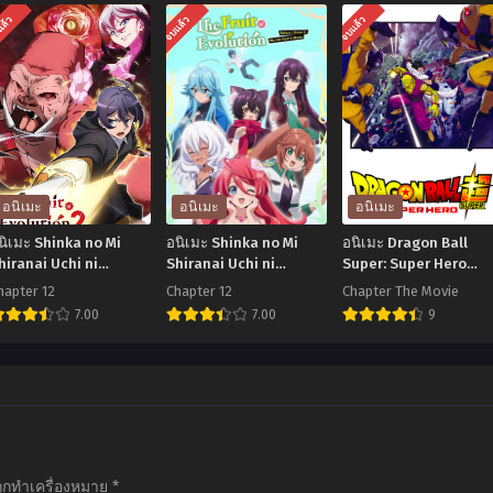
แล้ว
จบแล้ว
จบแล้ว
อนิเมะ
อนิเมะ
อนิเมะ
นิเมะ Shinka no Mi
อนิเมะ Shinka no Mi
อนิเมะ Dragon Ball
hiranai Uchi ni
Shiranai Uchi ni
Super: Super Hero
achigumi Jinsei
Kachigumi Jinsei ผลไม้
(2022) ดราก้อนบอลซู
hapter 12
Chapter 12
Chapter The Movie
eason 2 ผลไม้
วิวัฒนาการ ชีวิตผู้ชนะ
เปอร์: ซูเปอร์ฮีโร่ พากย์
7.00
7.00
9
ิวัฒนาการ ชีวิตผู้ชนะ
แบบไม่ทันตั้งตัว ภาค 1
ไทย
บบไม่ทันตั้งตัว ภาค 2
ตอนที่1-12 พากย์ไทย+ซับ
อ
อ
อ
อนที่1-12 ซับไทย
ไทย
ิ
นิ
นิ
มะ
เมะ
เมะ
hinka
Shinka
Dragon
no
no
Ball
ถูกทำเครื่องหมาย
*