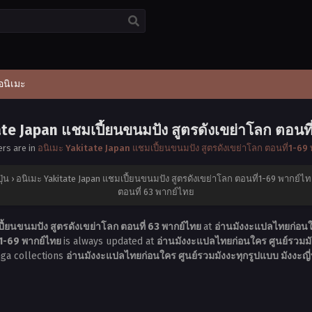
อนิเมะ
ate Japan แชมเปี้ยนขนมปัง สูตรดังเขย่าโลก ตอนที
ers are in
อนิเมะ Yakitate Japan แชมเปี้ยนขนมปัง สูตรดังเขย่าโลก ตอนที่1-69
ุ่น
›
อนิเมะ Yakitate Japan แชมเปี้ยนขนมปัง สูตรดังเขย่าโลก ตอนที่1-69 พากย์ไ
ตอนที่ 63 พากย์ไทย
ี้ยนขนมปัง สูตรดังเขย่าโลก ตอนที่ 63 พากย์ไทย
at
อ่านมังงะแปลไทยก่อนใค
่1-69 พากย์ไทย
is always updated at
อ่านมังงะแปลไทยก่อนใคร ศูนย์รวมมัง
nga collections
อ่านมังงะแปลไทยก่อนใคร ศูนย์รวมมังงะทุกรูปแบบ มังงะญี่