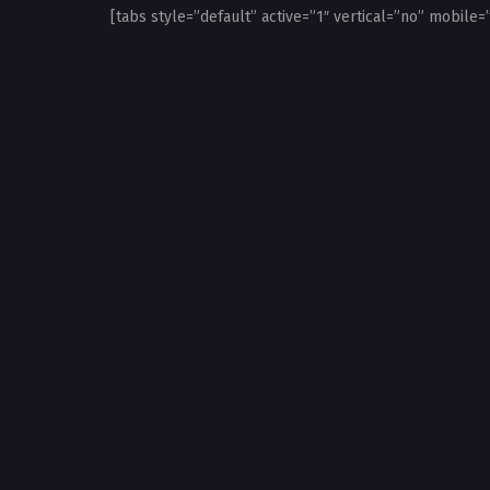
[tabs style=”default” active=”1″ vertical=”no” mobile=