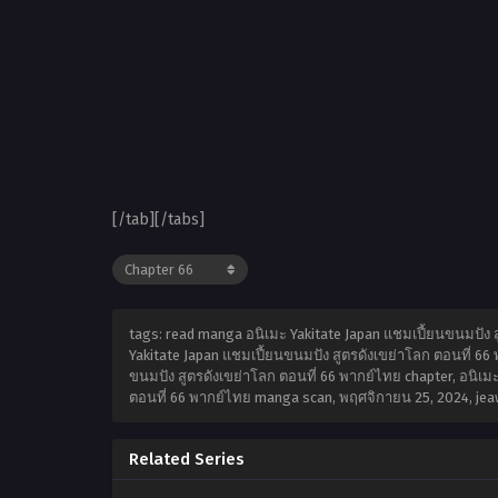
[/tab][/tabs]
tags: read manga อนิเมะ Yakitate Japan แชมเปี้ยนขนมปัง ส
Yakitate Japan แชมเปี้ยนขนมปัง สูตรดังเขย่าโลก ตอนที่ 66 
ขนมปัง สูตรดังเขย่าโลก ตอนที่ 66 พากย์ไทย chapter, อนิเมะ
ตอนที่ 66 พากย์ไทย manga scan,
พฤศจิกายน 25, 2024
,
jea
Related Series