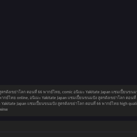
ูตรดังเขย่าโลก ตอนที่ 66 พากย์ไทย, comic อนิเมะ Yakitate Japan แชมเปี้ยนขนมป
พากย์ไทย online, อนิเมะ Yakitate Japan แชมเปี้ยนขนมปัง สูตรดังเขย่าโลก ตอนที่
 Yakitate Japan แชมเปี้ยนขนมปัง สูตรดังเขย่าโลก ตอนที่ 66 พากย์ไทย high quali
winw