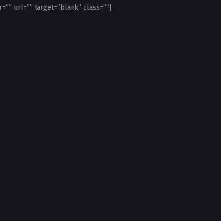
r=”” url=”” target=”blank” class=””]