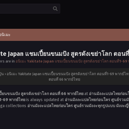
อนิเมะ
ate Japan แชมเปี้ยนขนมปัง สูตรดังเขย่าโลก ตอนที
ers are in
อนิเมะ Yakitate Japan แชมเปี้ยนขนมปัง สูตรดังเขย่าโลก ตอนที่1-69
ุ่น
›
อนิเมะ Yakitate Japan แชมเปี้ยนขนมปัง สูตรดังเขย่าโลก ตอนที่1-69 พากย์ไ
ตอนที่ 66 พากย์ไทย
ี้ยนขนมปัง สูตรดังเขย่าโลก ตอนที่ 66 พากย์ไทย
at
อ่านมังงะแปลไทยก่อนใค
่1-69 พากย์ไทย
is always updated at
อ่านมังงะแปลไทยก่อนใคร ศูนย์รวมมัง
nga collections
อ่านมังงะแปลไทยก่อนใคร ศูนย์รวมมังงะทุกรูปแบบ มังงะญี่