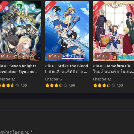
แล้ว
จบแล้ว
จบแล้ว
อนิเมะ
อนิเมะ
อนิเมะ
นิเมะ Seven Knights
อนิเมะ Strike the Blood
อนิเมะ Hamefura เกิด
evolution Eiyuu no
II สายเลือดแท้ที่สี่ ภาค 2
ใหม่เป็นนางร้ายในเกมจ
eishousha เซเว่น
ตอนที่1-8 ซับไทย
หนุ่ม ภาค 1 ตอนที่1-12
hapter 12
Chapter 8
Chapter 12
นท์เรโวลูชั่น ผู้สืบทอด
ซับไทย
7.00
7.00
7.00
ห่งวีรชน ตอนที่1-12 ซับ
ทย
อ
อ
อ
ิ
นิ
นิ
มะ
เมะ
เมะ
Seven
Strike
Hamefura
nights
the
เกิด
ถูกทำเครื่องหมาย
*