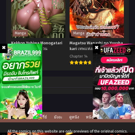
no
Tame
no
Harem
Manga
Manga
Life
Kekkon Yubiwa Monogatari
Magatsu Wanashi no Yuusha
ชีวิต
ตำนานผู้กล้าวงแหวน
kari เทพแห่งกับดัก เปิดโหมด
ล่าผู้กล้าต่างโลก
ฮาเร็ม
Chapter 63
Chapter 14
7.6
9.6
ใน
ต่าง
Kekkon
Magatsu
โลก
Yubiwa
Wanashi
Comment
เพื่อ
Monogatari
no
ดาบ
ตำนาน
Yuusha
เวท
ผู้
kari
ด้วย
กล้า
เทพ
ดูซีรี่ย์
มังงะ
ดูหนัง
หนังโป๊
ดาบ
วงแหวน
แห่ง
เวท
กับ
All the comics on this website are only previews of the original comics,