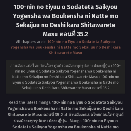
100-nin no Eiyuu o Sodateta Saikyou
Yogensha wa Boukensha ni Natte mo
Sekaijuu no Deshi kara Shitawarete
Masu ตอนที่ 35.2
All chapters are in
100-nin no Eiyuu o Sodateta Saikyou
Yogensha wa Boukensha ni Natte mo Sekaijuu no Deshi kara
Shitawarete Masu
อ่านมังงะแปลไทยก่อนใคร ศูนย์รวมมังงะทุกรูปแบบ มังงะญี่ปุ่น
›
100-
nin no Eiyuu o Sodateta Saikyou Yogensha wa Boukensha ni
Natte mo Sekaijuu no Deshi kara Shitawarete Masu
›
100-nin no
Eiyuu o Sodateta Saikyou Yogensha wa Boukensha ni Natte mo
Sekaijuu no Deshi kara Shitawarete Masu ตอนที่ 35.2
Read the latest manga
100-nin no Eiyuu o Sodateta Saikyou
Yogensha wa Boukensha ni Natte mo Sekaijuu no Deshi kara
Shitawarete Masu ตอนที่ 35.2
at
อ่านมังงะแปลไทยก่อนใคร ศูนย์
รวมมังงะทุกรูปแบบ มังงะญี่ปุ่น
. Manga
100-nin no Eiyuu o
Sodateta Saikyou Yogensha wa Boukensha ni Natte mo