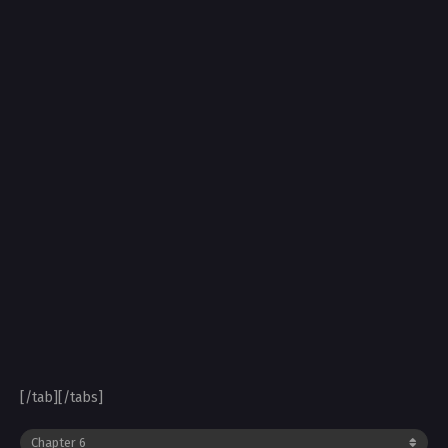
[/tab][/tabs]