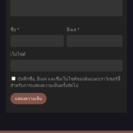
ของ
ภาค
โอ
5
ตาคุ
ตอน
ตอน
ที่1-
ชื่อ
*
อีเมล
*
ที่1-
4
11
ซับ
ซับ
ไทย
เว็บไซต์
ไทย
บันทึกชื่อ, อีเมล และชื่อเว็บไซต์ของฉันบนเบราว์เซอร์นี้
สำหรับการแสดงความเห็นครั้งถัดไป