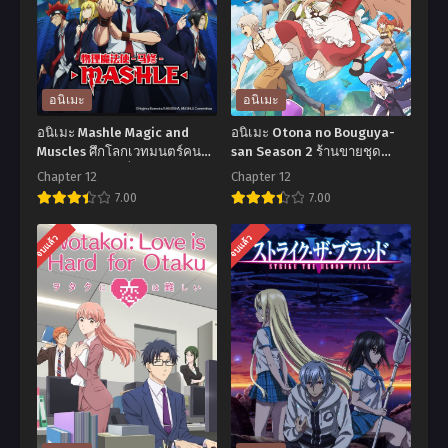
อนิเมะ
อนิเมะ
อนิเมะ Mashle Magic and
อนิเมะ Otona no Bouguya-
Muscles ศึกโลกเวทมนตร์คน
san Season 2 ร้านขายชุด
พลังกล้าม ตอนที่1-12 พากย์
เกราะสำหรับผู้ใหญ่ในโลก
Chapter 12
Chapter 12
ไทย+ซับไทย
แฟนตาซี ภาค 2 ตอนที่1-12 ซับ
7.00
7.00
ไทย
อ
อ
จบแล้ว
จบแล้ว
นิ
นิ
เมะ
เมะ
Mashle
Otona
Magic
no
and
Bouguya-
Muscles
san
ศึก
Season