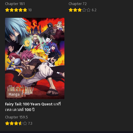
อั้น
Chapter 181
Chapter 72
10
6.2
Mato
Dorei
Seihei
Tensei
no
Sono
Slave
Dorei
ทาส
Saikyou
สุด
no
แกร่ง
Moto
แห่ง
Ouji
หน่วย
ni
ป้องกัน
Tsuki
Manga
อสูร
Fairy Tail: 100 Years Quest แฟรี่
เทล เควสต์ 100 ปี
Chapter 159.5
7.3