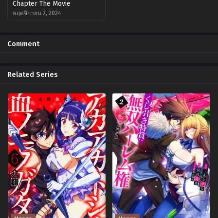
Chapter The Movie
พฤศจิกายน 2, 2024
Comment
Related Series