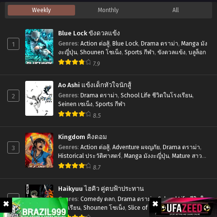
Fairy
Weekly
Monthly
All
Tail:
100
Blue Lock ขังดวลแข้ง
Years
1
Genres
:
Action ต่อสู้
,
Blue Lock
,
Drama ดราม่า
,
Manga มัง
Quest
งะญี่ปุ่น
,
Shounen โชเน็ง
,
Sports กีฬา
,
ขังดวลแข้ง
,
บลูล็อก
7.9
แฟ
รี่
Ao Ashi แข้งเด็กหัวใจนักสู้
เทล
2
Genres
:
Drama ดราม่า
,
School Life ชีวิตในโรงเรียน
,
เควสต์
Seinen เซเน็ง
,
Sports กีฬา
8.5
100
ปี
Kingdom คิงดอม
3
Genres
:
Action ต่อสู้
,
Adventure ผจญภัย
,
Drama ดราม่า
,
Historical ประวัติศาสตร์
,
Manga มังงะญี่ปุ่น
,
Mature สาว
ใหญ่
,
Seinen เซเน็ง
,
Tragedy โศกนาฏกรรม
8.7
Haikyuu ไฮคิว คู่ตบฟ้าประทาน
4
Genres
:
Comedy ตลก
,
Drama ดราม่า
,
School Life ชีวิตใน
โรงเรียน
,
Shounen โชเน็ง
,
Slice of Life รั้วโรงเรียน
,
Sports กีฬา