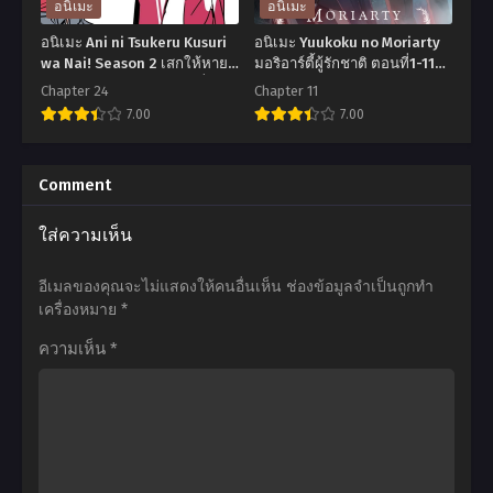
ดก๊
อิ
อนิเมะ
อนิเมะ
วน
รุ
อนิเมะ Ani ni Tsukeru Kusuri
อนิเมะ Yuukoku no Moriarty
ป่วน
มะ
wa Nai! Season 2 เสกให้หายพี่
มอริอาร์ตี้ผู้รักชาติ ตอนที่1-11
ชายจอมกวน ภาค 2 ตอนที่1-24
ซับไทย
ร้าน
คุง
Chapter 24
Chapter 11
ซับไทย
7.00
7.00
ขนม
กับ
ภาค
โรงเรียน
อ
อ
2
ปิศาจ
นิ
นิ
Comment
ตอน
ภาค
เมะ
เมะ
ใส่ความเห็น
ที่1-
3
Ani
Yuukoku
12
ตอน
ni
no
อีเมลของคุณจะไม่แสดงให้คนอื่นเห็น
ช่องข้อมูลจำเป็นถูกทำ
ซับ
ที่1-
Tsukeru
Moriarty
เครื่องหมาย
*
ไทย
21
Kusuri
มอ
ความเห็น
*
ซับ
wa
ริ
ไทย
Nai!
อาร์ตี้
Season
ผู้
2
รัก
เสก
ชาติ