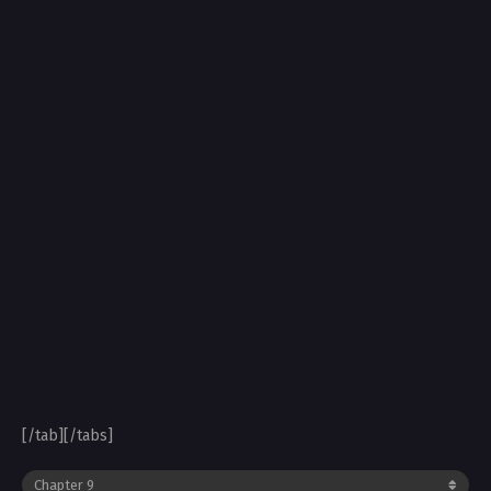
[/tab][/tabs]