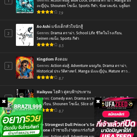
1
Genres
:
Action ต่อสู้
,
Blue Lock
,
Drama ดราม่า
,
Manga มัง
13
ไทย
Season
งะญี่ปุ่น
,
Shounen โชเน็ง
,
Sports กีฬา
,
ขังดวลแข้ง
,
บลูล็อก
ซับ
7.9
2
ไทย
สงคราม
Ao Ashi แข้งเด็กหัวใจนักสู้
บัลลังก์
2
Genres
:
Drama ดราม่า
,
School Life ชีวิตในโรงเรียน
,
ผงาด
Seinen เซเน็ง
,
Sports กีฬา
8.5
จิ๋น
ซี
Kingdom คิงดอม
ภาค
3
Genres
:
Action ต่อสู้
,
Adventure ผจญภัย
,
Drama ดราม่า
,
Historical ประวัติศาสตร์
,
Manga มังงะญี่ปุ่น
,
Mature สาว
2
ใหญ่
,
Seinen เซเน็ง
,
Tragedy โศกนาฏกรรม
8.7
ตอน
ที่1-
Haikyuu ไฮคิว คู่ตบฟ้าประทาน
30
4
Genres
:
Comedy ตลก
,
Drama ดราม่า
,
School Life ชีวิตใน
โรงเรียน
,
Shounen โชเน็ง
,
Slice of Life รั้วโรงเรียน
,
ซับ
Sports กีฬา
8.7
ไทย
The Strongest Dull Prince's Secret Battle for the
Throne เจ้าชายงี่เง่าสุดแกร่งกับศึกชิงราชสมบัติ
5
Genres
:
Action ต่อสู้
,
Adventure ผจญภัย
,
Drama ดราม่า
,