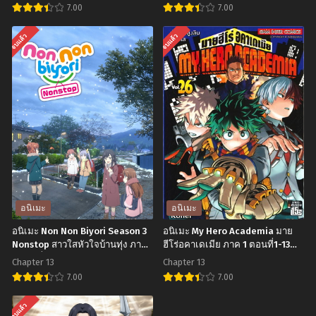
ตอนที่1-12 พากย์ไทย+ซับไทย
7.00
7.00
อ
อ
จบแล้ว
จบแล้ว
นิ
นิ
เมะ
เมะ
Zom
Sword
100-
Art
Zombie
Online
ni
II
Naru
ซอร์ด
made
อาร์ต
ni
ออนไลน์
อนิเมะ
อนิเมะ
Shitai
ภาค
อนิเมะ Non Non Biyori Season 3
อนิเมะ My Hero Academia มาย
100
2
Nonstop สาวใสหัวใจบ้านทุ่ง ภาค
ฮีโร่อคาเดเมีย ภาค 1 ตอนที่1-13
3 ตอนที่1-13 ซับไทย
พากย์ไทย
no
ตอน
Chapter 13
Chapter 13
Koto
ที่1-
7.00
7.00
100
24
อ
อ
จบแล้ว