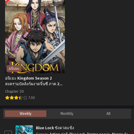
สิ่ง
พากย์
นิ
นิ
ที่
ไทย
เมะ
เมะ
อยาก
Non
My
ทำ
Non
Hero
ก่อน
Biyori
Academia
จะ
Season
มาย
กลาย
3
ฮีโร่
เป็น
Nonstop
อ
ซอมบี้
สาว
คา
อนิเมะ
ตอน
ใส
เด
อนิเมะ Kingdom Season 2
ที่1-
หัวใจ
เมีย
สงครามบัลลังก์ผงาดจิ๋นซี ภาค 2
12
ตอนที่1-30 ซับไทย
บ้าน
ภาค
Chapter 30
พากย์
ทุ่ง
1
7.00
ไทย+ซับ
ภาค
ตอน
อ
ไทย
Weekly
Monthly
All
3
ที่1-
นิ
ตอน
13
เมะ
Blue Lock ขังดวลแข้ง
ที่1-
พากย์
Kingdom