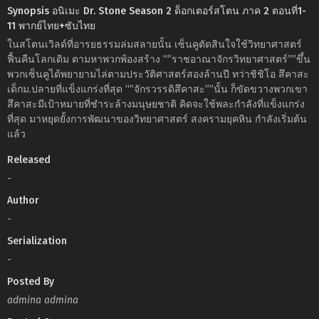
Synopsis อนิเมะ Dr. Stone Season 2 ด็อกเตอร์สโตน ภาค 2 ตอนที่1-
11 พากย์ไทย+ซับไทย
ในสโตนเวิลด์ที่อารยธรรมล่มสลายนั้น เซ็นคูตัดสินใจใช้วิทยาศาสตร์
ฟื้นคืนโลกเดิม ตามหาพวกพ้องสร้าง “”ราชอาณาจักรวิทยาศาสตร์””ขึ้น
พวกเซ็นคูได้พยายามไล่ตามประวัติศาสตร์สองล้านปี ทว่าชิชิโอ สึคาสะ
เด็กม.ปลายที่แข็งแกร่งที่สุด “”จักรวรรดิสึคาสะ””นั้น ก็ขัดขวางพวกเขา
สึคาสะมีเป้าหมายที่ชำระล้างมนุษยชาติ คิดจะใช้พละกำลังที่แข็งแกร่ง
ที่สุด มาหยุดยั้งการพัฒนาของวิทยาศาสตร์ สงครามยุคหิน กำลังเริ่มต้น
แล้ว
Released
-
Author
-
Serialization
-
Posted By
admina admina