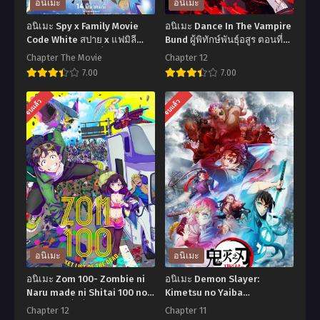
อนิเมะ
อนิเมะ
อนิเมะ Spy x Family Movie
อนิเมะ Dance In The Vampire
Code White สปาย x แฟมิลี
Bund ผู้พิทักษ์พันธุ์อสูร ตอนที่1-
โค้ด ไวท์ เดอะมูฟวี่ ซับไทย
12 ซับไทย
Chapter The Movie
Chapter 12
7.00
7.00
อ
อ
จบแล้ว
จบแล้ว
นิ
นิ
เมะ
เมะ
Spy
Dance
x
In
Family
The
Movie
Vampire
Code
Bund
White
ผู้
อนิเมะ
อนิเมะ
สปาย
พิทักษ์
อนิเมะ Zom 100- Zombie ni
อนิเมะ Demon Slayer:
x
พันธุ์
Naru made ni Shitai 100 no
Kimetsu no Yaiba
Koto 100 สิ่งที่อยากทำก่อนจะ
Katanakaji no Sato-hen ดาบ
แฟ
อสูร
Chapter 12
Chapter 11