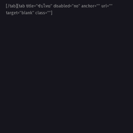
[/tab][tab title=”ซับไทย” disabled=”no” anchor=”” url=””
target=”blank” class=””]