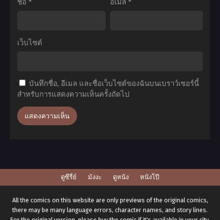
สิ่ง
ภาค
ชื่อ
*
อีเมล
*
ที่
หมู่บ้าน
อยาก
ช่าง
ทำ
ตี
เว็บไซต์
ก่อน
ดาบ
จะ
ตอน
กลาย
ที่1-
บันทึกชื่อ, อีเมล และชื่อเว็บไซต์ของฉันบนเบราว์เซอร์นี้
เป็น
11
สำหรับการแสดงความเห็นครั้งถัดไป
ซอมบี้
พากย์
ตอน
ไทย+ซับ
ที่1-
ไทย
12
พากย์
ไทย+ซับ
ดูซีรี่ย์
มังงะ
ดูหนัง
หนังโป๊
ไทย
All the comics on this website are only previews of the original comics,
there may be many language errors, character names, and story lines.
For the original version, please buy the comic if it's available in your city.