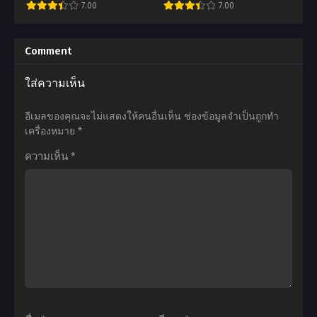
กลายเป็นซอมบี้ ตอนที่1-12
พิฆาตอสูร ภาคหมู่บ้านช่างตี
7.00
7.00
มิลี
ตอน
พากย์ไทย+ซับไทย
ดาบ ตอนที่1-11 พากย์ไทย+ซับ
โค้ด
ที่1-
ไทย
อ
อ
ไวท์
12
นิ
นิ
Comment
เดอะ
ซับ
เมะ
เมะ
ใส่ความเห็น
มูฟ
ไทย
Zom
Demon
วี่
100-
Slayer:
อีเมลของคุณจะไม่แสดงให้คนอื่นเห็น
ช่องข้อมูลจำเป็นถูกทำ
ซับ
Zombie
Kimetsu
เครื่องหมาย
*
ไทย
ni
no
ความเห็น
*
Naru
Yaiba
made
Katanakaji
ni
no
Shitai
Sato-
100
hen
no
ดาบ
Koto
พิฆาต
100
อสูร