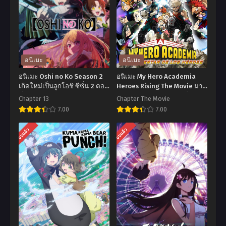
อนิเมะ
อนิเมะ
อนิเมะ Oshi no Ko Season 2
อนิเมะ My Hero Academia
เกิดใหม่เป็นลูกโอชิ ซีซั่น 2 ตอน
Heroes Rising The Movie มาย
ที่1-13 พากย์ไทย+ซับไทย
ฮีโร่ อคาเดเมีย เดอะมูฟวี่
Chapter 13
Chapter The Movie
วีรบุรุษกู้โลก พากย์ไทย+ซับไทย
7.00
7.00
อ
อ
จบแล้ว
จบแล้ว
นิ
นิ
เมะ
เมะ
Oshi
My
no
Hero
Ko
Academia
Season
Heroes
2
Rising