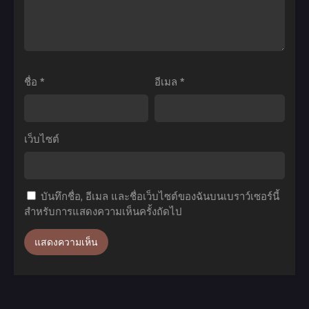
ไทย
คุมะ
ประจำ
คุมะ
วัน
แบร์
ของ
พัน
ราชา
ช์
แห่ง
ชื่อ
*
อีเมล
*
ภาค
เซียน
2
ภาค
ตอน
1
เว็บไซต์
ที่1-
ตอน
12
ที่1-
ซับ
15
บันทึกชื่อ, อีเมล และชื่อเว็บไซต์ของฉันบนเบราว์เซอร์นี้
ไทย
พากย์
สำหรับการแสดงความเห็นครั้งถัดไป
ไทย+ซับ
ไทย