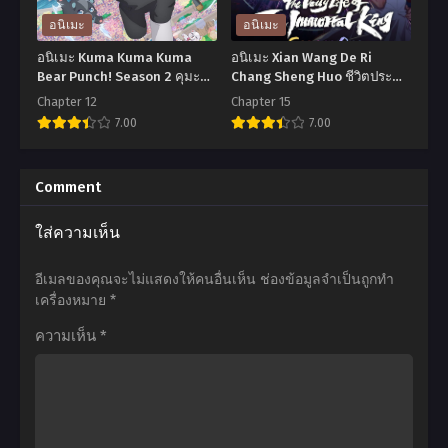
เกิด
The
อนิเมะ
อนิเมะ
ใหม่
Movie
อนิเมะ Kuma Kuma Kuma
อนิเมะ Xian Wang De Ri
เป็น
มาย
Bear Punch! Season 2 คุมะ
Chang Sheng Huo ชีวิตประจำ
คุมะ คุมะ แบร์ พันช์ ภาค 2 ตอน
วันของราชาแห่งเซียน ภาค 1
ลูก
ฮีโร่
Chapter 12
Chapter 15
ที่1-12 ซับไทย
ตอนที่1-15 พากย์ไทย+ซับไทย
7.00
7.00
โอชิ
อ
ซี
คา
อ
อ
ซั่น
เด
นิ
นิ
Comment
2
เมีย
เมะ
เมะ
ใส่ความเห็น
ตอน
เดอะ
Kuma
Xian
ที่1-
มูฟ
Kuma
Wang
อีเมลของคุณจะไม่แสดงให้คนอื่นเห็น
ช่องข้อมูลจำเป็นถูกทำ
13
วี่
Kuma
De
เครื่องหมาย
*
พากย์
วีรบุรุษ
Bear
Ri
ความเห็น
*
ไทย+ซับ
กู้
Punch!
Chang
ไทย
โลก
Season
Sheng
พากย์
2
Huo
ไทย+ซับ
คุมะ
ชีวิต