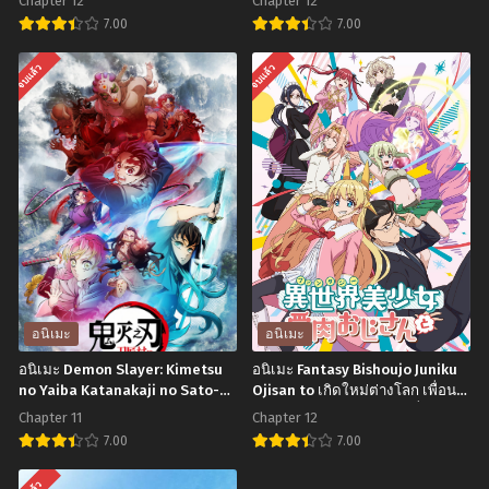
Chapter 12
Chapter 12
7.00
7.00
อ
อ
จบแล้ว
จบแล้ว
นิ
นิ
เมะ
เมะ
86: Eighty
Iwa
Six
Kakeru!
Season
Sport
2
Climbing
เอท
Girls
ตี้
ตอน
ซิก
ที่1-
อนิเมะ
อนิเมะ
ซ์
12
อนิเมะ Demon Slayer: Kimetsu
อนิเมะ Fantasy Bishoujo Juniku
ภาค
ซับ
no Yaiba Katanakaji no Sato-
Ojisan to เกิดใหม่ต่างโลก เพื่อน
hen ดาบพิฆาตอสูร ภาคหมู่บ้าน
ผมน่ารักโฮกเลยครับ ตอนที่1-12
2
ไทย
Chapter 11
Chapter 12
ช่างตีดาบ ตอนที่1-11 พากย์
พากย์ไทย+ซับไทย
ตอน
7.00
7.00
ไทย+ซับไทย
ที่1-
อ
อ