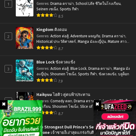
ช่าง
เลย
Kakushigoto
1
Genres
:
Drama ดราม่า
,
School Life ชีวิตในโรงเรียน
,
ตี
ครับ
Movie
Seinen เซเน็ง
,
Sports กีฬา
ดาบ
ตอน
8.5
ความ
ตอน
ที่1-
ลับ
Kingdom คิงดอม
ที่1-
12
สุด
2
Genres
:
Action ต่อสู้
,
Adventure ผจญภัย
,
Drama ดราม่า
,
11
พากย์
ยอด
Historical ประวัติศาสตร์
,
Manga มังงะญี่ปุ่น
,
Mature สาว
ใหญ่
,
Seinen เซเน็ง
,
Tragedy โศกนาฏกรรม
พากย์
ไทย+ซับ
8.7
ของ
ไทย+ซับ
ไทย
คุณ
Blue Lock ขังดวลแข้ง
ไทย
พ่อ
3
Genres
:
Action ต่อสู้
,
Blue Lock
,
Drama ดราม่า
,
Manga มัง
งะญี่ปุ่น
,
Shounen โชเน็ง
,
Sports กีฬา
,
ขังดวลแข้ง
,
บลูล็อก
เลี้ยง
7.9
เดี่ยว
เดอะ
Haikyuu ไฮคิว คู่ตบฟ้าประทาน
มูฟ
4
Genres
:
Comedy ตลก
,
Drama ดราม่า
,
School Life ชีวิตใน
โรงเรียน
,
Shounen โชเน็ง
,
Slice of Life รั้วโรงเรียน
,
วี่
Sports กีฬา
8.7
The Strongest Dull Prince's Secret Battle for the
Throne เจ้าชายงี่เง่าสุดแกร่งกับศึกชิงราชสมบัติ
5