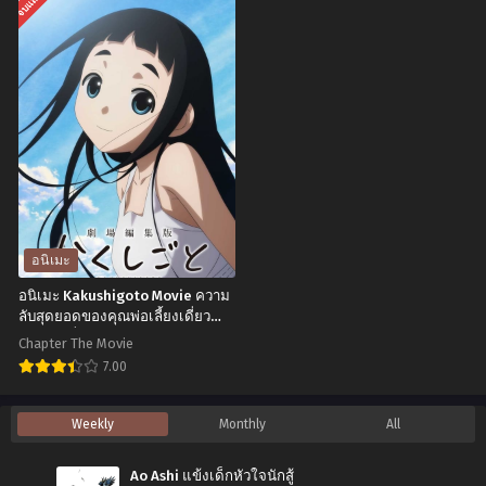
จบแล้ว
12
นิ
นิ
ซับ
เมะ
เมะ
ไทย
Demon
Fantasy
Slayer:
Bishoujo
Kimetsu
Juniku
no
Ojisan
Yaiba
to
Katanakaji
เกิด
no
ใหม่
อนิเมะ
Sato-
ต่าง
อนิเมะ Kakushigoto Movie ความ
hen
โลก
ลับสุดยอดของคุณพ่อเลี้ยงเดี่ยว
เดอะมูฟวี่
ดาบ
เพื่อน
Chapter The Movie
พิฆาต
ผม
7.00
อสูร
น่า
อ
Weekly
Monthly
All
ภาค
รัก
นิ
หมู่บ้าน
โฮก
เมะ
Ao Ashi แข้งเด็กหัวใจนักสู้