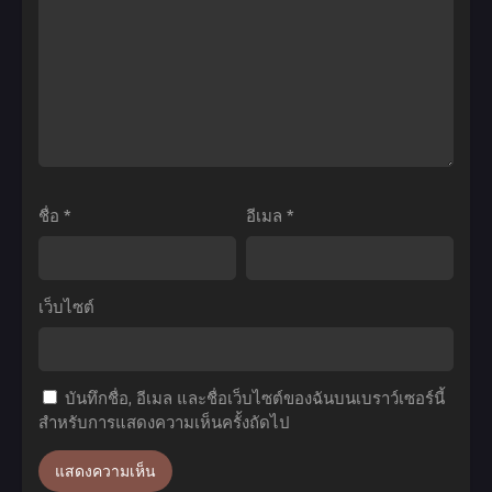
พากย์
อบ
Shirushi
ไทย+ซับ
ลินส
1.5
ไทย
เลเยอร์
ตอน
ภาค
ที่1-
2
4
ตอน
ซับ
ที่1-
ไทย
12
ชื่อ
*
อีเมล
*
ซับ
ไทย
เว็บไซต์
บันทึกชื่อ, อีเมล และชื่อเว็บไซต์ของฉันบนเบราว์เซอร์นี้
สำหรับการแสดงความเห็นครั้งถัดไป