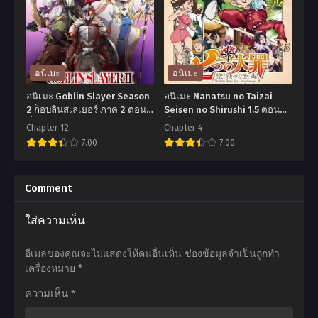
โคตร
Sekai
เซียน
ni
โรงเรียน
Shukufuku
พนัน
wo!
อนิเมะ
อนิเมะ
ทวิน
Season 3 ขอ
อนิเมะ Goblin Slayer Season
อนิเมะ Nanatsu no Taizai
ตอน
ให้
2 ก็อบลินสเลเยอร์ ภาค 2 ตอน
Seisen no Shirushi 1.5 ตอน
ที่1-12 ซับไทย
ที่1-4 ซับไทย
ที่1-
โชค
Chapter 12
Chapter 4
7.00
7.00
6
ดี
พากย์
มี
อ
อ
ไทย+ซับ
ชัย
นิ
นิ
Comment
ไทย
ใน
เมะ
เมะ
ใส่ความเห็น
โลก
Goblin
Nanatsu
แฟนตาซี ภาค3
Slayer
no
อีเมลของคุณจะไม่แสดงให้คนอื่นเห็น
ช่องข้อมูลจำเป็นถูกทำ
ตอน
Season
Taizai
เครื่องหมาย
*
ที่1-
2
Seisen
ความเห็น
*
11
ก็
no