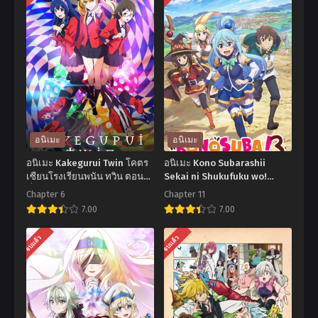
อนิเมะ
อนิเมะ
อนิเมะ Kakegurui Twin โคตร
อนิเมะ Kono Subarashii
เซียนโรงเรียนพนัน ทวิน ตอน
Sekai ni Shukufuku wo!
ที่1-6 พากย์ไทย+ซับไทย
Season 3 ขอให้โชคดีมีชัยใน
Chapter 6
Chapter 11
โลกแฟนตาซี ภาค3 ตอนที่1-11
7.00
7.00
พากย์ไทย+ซับไทย
อ
อ
จบแล้ว
จบแล้ว
นิ
นิ
เมะ
เมะ
Kakegurui
Kono
Twin
Subarashii