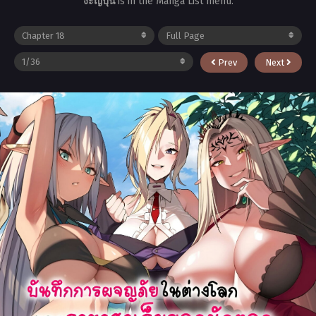
งะญี่ปุ่น
is in the Manga List menu.
Prev
Next