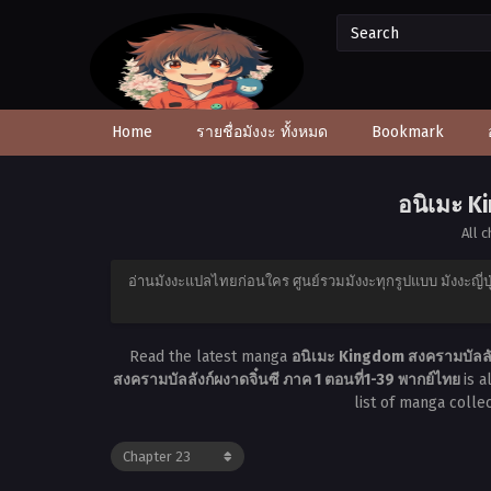
Home
รายชื่อมังงะ ทั้งหมด
Bookmark
อนิเมะ K
All 
อ่านมังงะแปลไทยก่อนใคร ศูนย์รวมมังงะทุกรูปแบบ มังงะญี่ปุ
Read the latest manga
อนิเมะ Kingdom สงครามบัลลังก
สงครามบัลลังก์ผงาดจิ๋นซี ภาค 1 ตอนที่1-39 พากย์ไทย
is 
list of manga colle