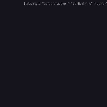
[tabs style=”default” active=”1″ vertical=”no” mobile=