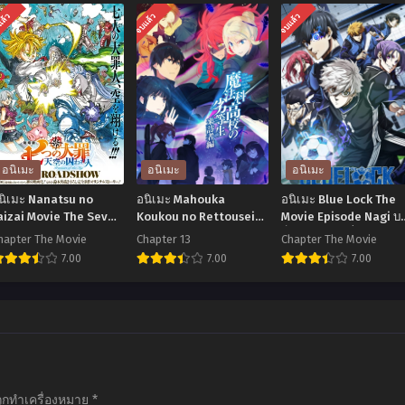
แล้ว
จบแล้ว
จบแล้ว
อนิเมะ
อนิเมะ
อนิเมะ
นิเมะ Nanatsu no
อนิเมะ Mahouka
อนิเมะ Blue Lock The
aizai Movie The Seven
Koukou no Rettousei
Movie Episode Nagi บล
eadly Sins Movie
Raihousha Hen Season
ล็อก เดอะมูฟวี่ ตอนนากิ
hapter The Movie
Chapter 13
Chapter The Movie
risoners of the Sky ศึก
2 พี่น้องปริศนา โรงเรียน
พากย์ไทย
7.00
7.00
7.00
ํานาน 7 อัศวิน เดอะมูฟวี่
เวทมนต์ ภาค2 ตอนที่1-13
ซับไทย
อ
อ
อ
ิ
นิ
นิ
มะ
เมะ
เมะ
Nanatsu
Mahouka
Blue
no
Koukou
Lock
ถูกทำเครื่องหมาย
*