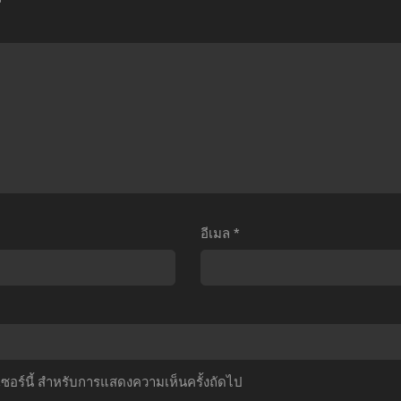
aizai
no
The
Movie
Rettousei
Movie
The
Raihousha
Episode
Seven
Hen
Nagi
eadly
Season
บลู
ins
2
ล็อก
Movie
พี่
เดอะ
risoners
น้อง
มูฟ
f
ปริศนา
วี่
he
โรงเรียน
ตอน
อีเมล
*
Sky
เวท
นากิ
ึก
มนต์
พากย์
ํา
ภาค2
ไทย
นาน
ตอน
7
ที่1-
ัศวิน
13
์เซอร์นี้ สำหรับการแสดงความเห็นครั้งถัดไป
เดอะ
ซับ