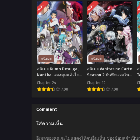
จบแล้ว
จบแล้ว
จบ
อนิเมะ
อนิเมะ
อนิเมะ Kumo Desu ga,
อนิเมะ Vanitas no Carte
อ
Nani ka. แมงมุมแล้วไง
Season 2 บันทึกแวมไพร์
T
ข้องใจเหรอคะ ตอนที่1-
วานิทัส ภาค 2 ตอนที่1-12
D
Chapter 24
Chapter 12
C
24 พากย์ไทย+ซับไทย
พากย์ไทย+ซับไทย
P
7.00
7.00
ต
อ
อ
นิ
นิ
น
Comment
เมะ
เมะ
เ
ใส่ความเห็น
Kumo
Vanitas
Desu
no
อีเมลของคุณจะไม่แสดงให้คนอื่นเห็น
ช่องข้อมูลจำเป็น