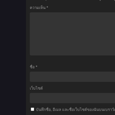
ga,
Carte
T
ความเห็น
*
Nani
Season
ka.
2
แมงมุม
บันทึก
แล้ว
แวมไพร์
D
ไง
วา
S
ข้องใจ
นิ
เห
ทัส
P
รอคะ
ภาค
o
ตอน
2
t
ชื่อ
*
ที่1-
ตอน
24
ที่1-
ศ
พากย์
12
ต
เว็บไซต์
ไทย+ซับ
พากย์
ไทย
ไทย+ซับ
ไทย
อ
บันทึกชื่อ, อีเมล และชื่อเว็บไซต์ของฉันบนเบราว