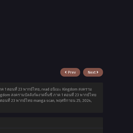
Prev
Next
ภาค 1 ตอนที่ 23 พากย์ไทย, read อนิเมะ Kingdom สงคราม
ingdom สงครามบัลลังก์ผงาดจิ๋นซี ภาค 1 ตอนที่ 23 พากย์ไทย
1 ตอนที่ 23 พากย์ไทย manga scan,
พฤศจิกายน 25, 2024
,