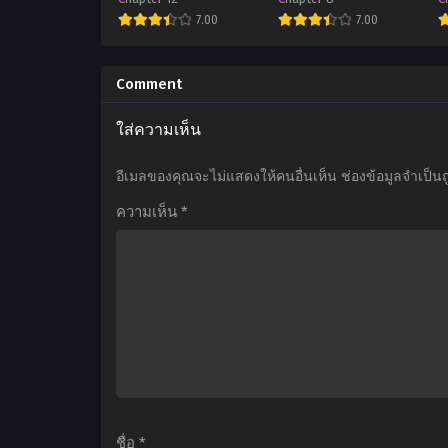
หน่วยรบตะลุยโลกต่างมิติ
ซับไทย
2
7.00
7.00
ภาค 2 ตอนที่1-12 ซับไทย
บ
ภ
อ
อ
นิ
นิ
น
Comment
เมะ
เมะ
เ
ใส่ความเห็น
GATE
Showtime!
I
Jieitai
Uta
อีเมลของคุณจะไม่แสดงให้คนอื่นเห็น
ช่องข้อมูลจำเป็น
Kanochi
no
t
ความเห็น
*
nite
Oneesan
Kaku
datte
Tatakeri
Shitai
Season
ภาค
D
2
2
เกท
ตอน
หน่วย
ที่1-
รบ
8
ตะลุย
ซับ
ชื่อ
*