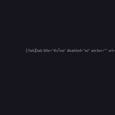
[/tab][tab title=”ซับไทย” disabled=”no” anchor=”” url=