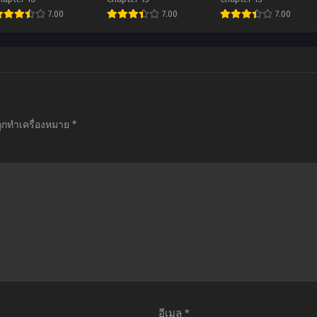
 จอมมารต่างโลกกับ
มาร ตอนที่1-12 ซับไทย
แล้วทำไมยังไงข้าก็เทพ
7.00
7.00
7.00
ริวารสาวนักอัญเชิญ
ภาค 1 ตอนที่1-13 พากย์
าค 2 ตอนที่1-10 ซับไทย
ไทย+ซับไทย
อ
อ
อ
ิ
นิ
นิ
มะ
เมะ
เมะ
sekai
Shinmai
Arifureta
Maou
Maou
Shokugyou
ถูกทำเครื่องหมาย
*
o
no
De
Shoukan
Testament
Sekai
Shoujo
น้อง
Saikyou
no
สาว
อาชีพ
orei
มือ
กระจอก
Majutsu
ใหม่
แล้ว
Season
ของ
ทำไม
2
ผม
ยัง
จอม
เป็น
ไง
มาร
จอม
ข้า
อีเมล
*