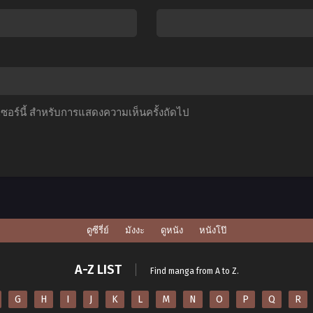
่าง
มาร
ก็
โลก
ตอน
เทพ
ับ
ที่1-
ภาค
ริวาร
12
1
สาว
ซับ
ตอน
ัก
ไทย
ที่1-
์เซอร์นี้ สำหรับการแสดงความเห็นครั้งถัดไป
ัญเชิญ
13
ภาค
พากย์
2
ไทย+ซับ
ตอน
ไทย
ี่1-
0
ดูซีรี่ย์
มังงะ
ดูหนัง
หนังโป๊
ับ
ไทย
A-Z LIST
Find manga from A to Z.
G
H
I
J
K
L
M
N
O
P
Q
R