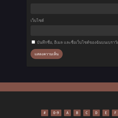
โลก
ไทย
ต
ต่าง
มิติ
ก
เว็บไซต์
ภาค
บ
2
ตอน
น
บันทึกชื่อ, อีเมล และชื่อเว็บไซต์ของฉันบนเบราว
ที่1-
อ
12
ซับ
ไทย
ท
1
ซ
#
0-9
A
B
C
D
E
F