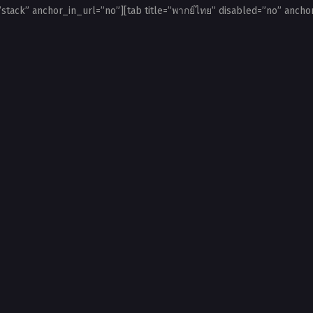
=”stack” anchor_in_url=”no”][tab title=”พากย์ไทย” disabled=”no” anchor