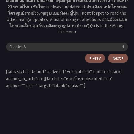
Mairimashita! Iruma-kun อิรุมะคุงกับโรงเรียนปิศาจ ภาค 1 ตอนที่1-
23 พากย์ไทย+ซับไทย
is always updated at
อ่านมังงะแปลไทยก่อน
ใคร ศูนย์รวมมังงะทุกรูปแบบ มังงะญี่ปุ่น
. Dont forget to read the
other manga updates. A list of manga collections
อ่านมังงะแปล
ไทยก่อนใคร ศูนย์รวมมังงะทุกรูปแบบ มังงะญี่ปุ่น
is in the Manga
List menu.
Prev
Next
[tabs style=”default” active=”1″ vertical=”no” mobile=”stack”
anchor_in_url=”no”][tab title=”พากย์ไทย” disabled=”no”
anchor=”” url=”” target=”blank” class=””]