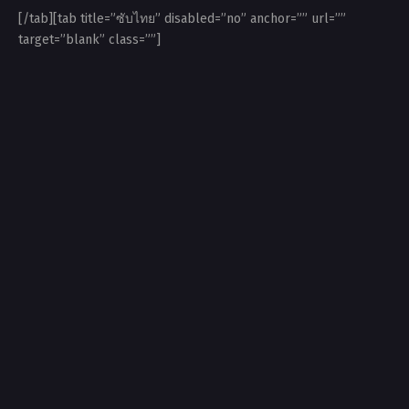
[/tab][tab title=”ซับไทย” disabled=”no” anchor=”” url=””
target=”blank” class=””]