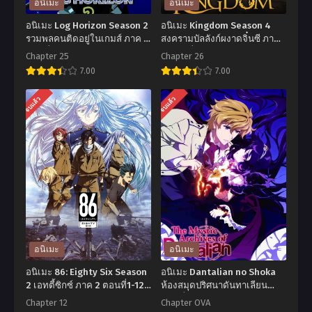
อนิเมะ
อนิเมะ
อนิเมะ Log Horizon Season 2
อนิเมะ Kingdom Season 4
รวมพลคนติดอยู่ในเกมส์ ภาค 2
สงครามบัลลังก์ผงาดจิ๋นซี ภาค
ตอนที่1-25 ซับไทย
4 ตอนที่1-26 ซับไทย
Chapter 25
Chapter 26
7.00
7.00
อ
อ
จบแล้ว
จบแล้ว
นิ
นิ
เมะ
เมะ
Log
Kingdom
Horizon
Season
Season
4
2
สงคราม
รวม
บัลลังก์
พล
ผงาด
อนิเมะ
อนิเมะ
คน
จิ๋น
อนิเมะ 86: Eighty Six Season
อนิเมะ Dantalian no Shoka
ติด
ซี
2 เอทตี้ซิกซ์ ภาค 2 ตอนที่1-12
ห้องสมุดปริศนาดันทาเลียน
ซับไทย
ตอนที่1-12 ซับไทย
อยู่
ภาค
Chapter 12
Chapter OVA