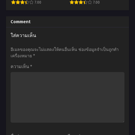
7.00
7.00
ใน
4
เกมส์
ตอน
อ
อ
ภาค
ที่1-
นิ
นิ
Comment
2
26
เมะ
เมะ
ใส่ความเห็น
ตอน
ซับ
86: Eighty
Dantalian
ที่1-
ไทย
Six
no
อีเมลของคุณจะไม่แสดงให้คนอื่นเห็น
ช่องข้อมูลจำเป็นถูกทำ
25
Season
Shoka
เครื่องหมาย
*
ซับ
2
ห้อง
ความเห็น
*
ไทย
เอท
สมุด
ตี้
ปริศนา
ซิก
ดัน
ซ์
ทา
ภาค
เลียน
2
ตอน
ตอน
ที่1-
ที่1-
12