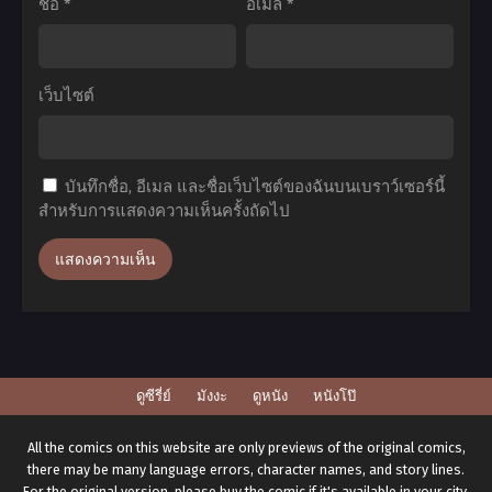
12
ซับ
ชื่อ
*
อีเมล
*
ซับ
ไทย
ไทย
เว็บไซต์
บันทึกชื่อ, อีเมล และชื่อเว็บไซต์ของฉันบนเบราว์เซอร์นี้
สำหรับการแสดงความเห็นครั้งถัดไป
ดูซีรี่ย์
มังงะ
ดูหนัง
หนังโป๊
All the comics on this website are only previews of the original comics,
there may be many language errors, character names, and story lines.
For the original version, please buy the comic if it's available in your city.