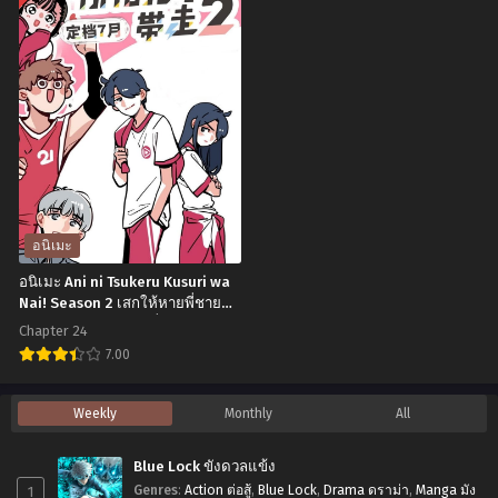
ภาค
12
เมะ
เมะ
2
ซับ
Toriko
Tokyo
ตอน
ไทย
The
Ghoul-
ที่1-
Movie
re
12
2
2nd
พากย์
โท
Season
ไทย+ซับ
ริ
โตเกียว
ไทย
โกะ
กูล
อนิเมะ
นัก
ภาค
อนิเมะ Ani ni Tsukeru Kusuri wa
ล่า
4
Nai! Season 2 เสกให้หายพี่ชาย
จอมกวน ภาค 2 ตอนที่1-24 ซับไทย
อาหาร
ตอน
Chapter 24
เดอะ
ที่1-
7.00
มูฟ
12
อ
Weekly
Monthly
All
วี่2
ซับ
นิ
เมนู
ไทย
เมะ
Blue Lock ขังดวลแข้ง
พิเศษ
Ani
1
Genres
:
Action ต่อสู้
,
Blue Lock
,
Drama ดราม่า
,
Manga มัง