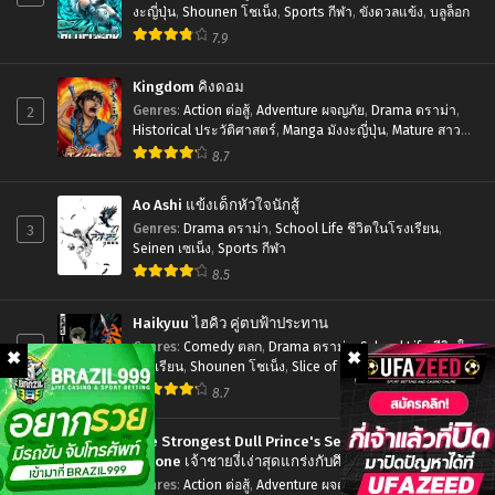
ของ
ni
งะญี่ปุ่น
,
Shounen โชเน็ง
,
Sports กีฬา
,
ขังดวลแข้ง
,
บลูล็อก
เหล่า
7.9
Tsukeru
นัก
Kusuri
Kingdom คิงดอม
ล่า
wa
2
Genres
:
Action ต่อสู้
,
Adventure ผจญภัย
,
Drama ดราม่า
,
อาหาร
Nai!
Historical ประวัติศาสตร์
,
Manga มังงะญี่ปุ่น
,
Mature สาว
ใหญ่
,
Seinen เซเน็ง
,
Tragedy โศกนาฏกรรม
ซับ
8.7
Season
ไทย
2
Ao Ashi แข้งเด็กหัวใจนักสู้
เสก
3
Genres
:
Drama ดราม่า
,
School Life ชีวิตในโรงเรียน
,
Seinen เซเน็ง
,
Sports กีฬา
ให้
8.5
หาย
พี่
Haikyuu ไฮคิว คู่ตบฟ้าประทาน
ชาย
4
Genres
:
Comedy ตลก
,
Drama ดราม่า
,
School Life ชีวิตใน
โรงเรียน
,
Shounen โชเน็ง
,
Slice of Life รั้วโรงเรียน
,
จอม
Sports กีฬา
8.7
กวน
ภาค
The Strongest Dull Prince's Secret Battle for the
2
Throne เจ้าชายงี่เง่าสุดแกร่งกับศึกชิงราชสมบัติ
5
Genres
:
Action ต่อสู้
,
Adventure ผจญภัย
,
Drama ดราม่า
,
ตอน