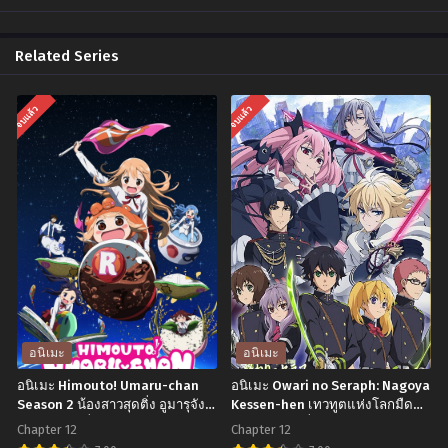
Related Series
จบแล้ว
จบแล้ว
อนิเมะ
อนิเมะ
อนิเมะ Himouto! Umaru-chan
อนิเมะ Owari no Seraph: Nagoya
Season 2 น้องสาวสุดติ่ง อูมารุจัง
Kessen-hen เทวทูตแห่งโลกมืด
ภาค 2 ตอนที่1-12 พากย์ไทย+ซับ
(ภาค2) ตอนที่1-12 ซับไทย
Chapter 12
Chapter 12
ไทย