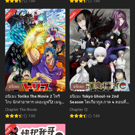
7.00
7.00
อ
อ
จบแล้ว
จบแล้ว
นิ
นิ
เมะ
เมะ
Himouto!
Owari
Umaru-
no
chan
Seraph:
Season
Nagoya
2
Kessen-
น้อง
hen
สาว
เทวทูต
อนิเมะ
อนิเมะ
สุด
แห่ง
อนิเมะ Toriko The Movie 2 โทริ
อนิเมะ Tokyo Ghoul-re 2nd
ติ่ง
โลก
โกะ นักล่าอาหาร เดอะมูฟวี่2 เมนู
Season โตเกียวกูล ภาค 4 ตอนที่1-
พิเศษของเหล่านักล่าอาหาร ซับไทย
12 ซับไทย
อู
มืด
Chapter The Movie
Chapter 12
มา
(ภาค2)
7.00
7.00
รุ
ตอน
อ
อ
จบแล้ว
จัง
ที่1-
นิ
นิ