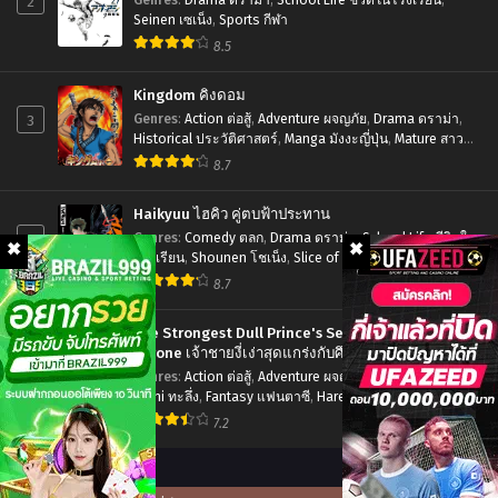
2
1
ออก
Seinen เซเน็ง
,
Sports กีฬา
ตอน
8.5
ปฏิบัติ
ที่1-
กวน!
Kingdom คิงดอม
12
ตอน
3
Genres
:
Action ต่อสู้
,
Adventure ผจญภัย
,
Drama ดราม่า
,
พากย์
Historical ประวัติศาสตร์
,
Manga มังงะญี่ปุ่น
,
Mature สาว
ที่1-
ใหญ่
,
Seinen เซเน็ง
,
Tragedy โศกนาฏกรรม
ไทย+ซับ
8.7
12
ไทย
ซับ
Haikyuu ไฮคิว คู่ตบฟ้าประทาน
ไทย
4
Genres
:
Comedy ตลก
,
Drama ดราม่า
,
School Life ชีวิตใน
โรงเรียน
,
Shounen โชเน็ง
,
Slice of Life รั้วโรงเรียน
,
Sports กีฬา
8.7
The Strongest Dull Prince's Secret Battle for the
Throne เจ้าชายงี่เง่าสุดแกร่งกับศึกชิงราชสมบัติ
5
Genres
:
Action ต่อสู้
,
Adventure ผจญภัย
,
Drama ดราม่า
,
Ecchi ทะลึ่ง
,
Fantasy แฟนตาซี
,
Harem ฮาเร็ม
,
Manga มังงะ
ญี่ปุ่น
,
Romance โรแมนติก
,
Seinen เซเน็ง
7.2