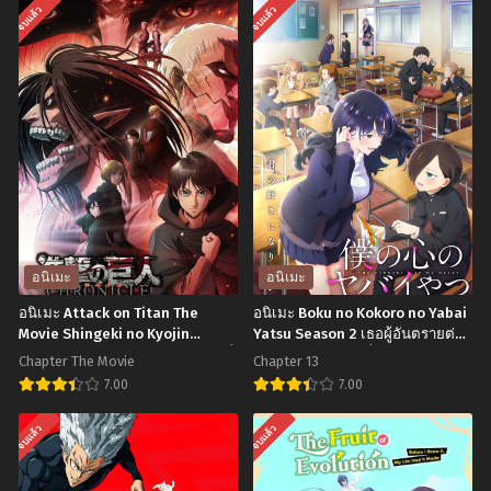
จบแล้ว
จบแล้ว
อนิเมะ
อนิเมะ
อนิเมะ Attack on Titan The
อนิเมะ Boku no Kokoro no Yabai
Movie Shingeki no Kyojin
Yatsu Season 2 เธอผู้อันตรายต่อ
Chronicle ผ่าพิภพไททัน เดอะมูฟวี่
ใจผม ภาค 2 ตอนที่1-13 ซับไทย
Chapter The Movie
Chapter 13
ซับไทย
7.00
7.00
อ
อ
จบแล้ว
จบแล้ว
นิ
นิ
เมะ
เมะ