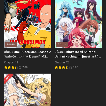
Attack
Boku
on
no
Titan
Kokoro
The
no
Movie
Yabai
Shingeki
Yatsu
no
Season
อนิเมะ
อนิเมะ
Kyojin
2
อนิเมะ One Punch Man Season 2
อนิเมะ Shinka no Mi Shiranai
Chronicle
เธอ
วันพันช์แมน (ภาค2) ตอนที่1-12
Uchi ni Kachigumi Jinsei ผลไม้
พากย์ไทย+ซับไทย
วิวัฒนาการ ชีวิตผู้ชนะแบบไม่ทันตั้ง
ผ่า
ผู้
Chapter 12
Chapter 12
ตัว ภาค 1 ตอนที่1-12 พากย์ไทย+ซับ
พิภพ
อันตราย
7.00
7.00
ไทย
ไท
ต่อ
อ
อ
จบแล้ว
ทัน
ใจผม
นิ
นิ
เดอะ
ภาค
เมะ
เมะ
มูฟ
2
One
Shinka
วี่
ตอน
Punch
no