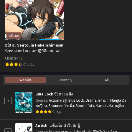
ซับ
ที่1-
Man
Mi
ไทย
13
Season
Shiranai
ซับ
2
Uchi
ไทย
วัน
ni
พัน
Kachigumi
อนิเมะ
ช์
Jinsei
อนิเมะ Sentouin Hakenshimasu!
แมน
ผล
นักรบสายป่วน ออกปฏิบัติกวน! ตอน
ที่1-12 ซับไทย
(ภาค2) ตอน
ไม้
Chapter 12
ที่1-
วิวัฒนาการ
7.00
12
ชีวิต
อ
Weekly
Monthly
All
พากย์
ผู้
นิ
ไทย+ซับ
ชนะ
เมะ
Blue Lock ขังดวลแข้ง
ไทย
แบบ
Sentouin
1
Genres
:
Action ต่อสู้
,
Blue Lock
,
Drama ดราม่า
,
Manga มัง
ไม่ทัน
Hakenshimasu!
งะญี่ปุ่น
,
Shounen โชเน็ง
,
Sports กีฬา
,
ขังดวลแข้ง
,
บลูล็อก
ตั้ง
7.9
นักรบ
ตัว
สาย
Ao Ashi แข้งเด็กหัวใจนักสู้
ภาค
ป่วน
Genres
:
Drama ดราม่า
,
School Life ชีวิตในโรงเรียน
,