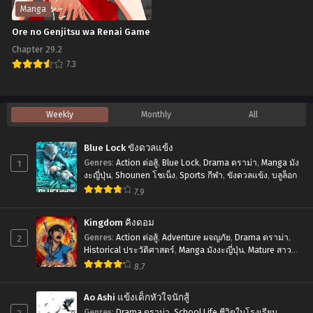
สนุก
Manga
ไป
Chapter 78
Chapter 77
Ore no Genjitsu wa Renai Game
กับ
มีนาคม 15, 2025
มีนาคม 15, 2025
Chapter 29.2
การ
7.3
Chapter 76
Chapter 75
เริ่ม
มีนาคม 15, 2025
มีนาคม 15, 2025
Ore
ต้น
no
Chapter 74
Chapter 73
เกมส์
Weekly
Monthly
All
มีนาคม 15, 2025
มีนาคม 15, 2025
Genjitsu
ใหม่
wa
Blue Lock ขังดวลแข้ง
Chapter 72
Chapter 71
Renai
1
Genres
:
Action ต่อสู้
,
Blue Lock
,
Drama ดราม่า
,
Manga มัง
มีนาคม 15, 2025
มีนาคม 15, 2025
งะญี่ปุ่น
,
Shounen โชเน็ง
,
Sports กีฬา
,
ขังดวลแข้ง
,
บลูล็อก
Game
7.9
Chapter 70
Chapter 69
มีนาคม 15, 2025
มีนาคม 15, 2025
Kingdom คิงดอม
Chapter 68
Chapter 67
2
Genres
:
Action ต่อสู้
,
Adventure ผจญภัย
,
Drama ดราม่า
,
Historical ประวัติศาสตร์
,
Manga มังงะญี่ปุ่น
,
Mature สาว
มีนาคม 15, 2025
มีนาคม 15, 2025
ใหญ่
,
Seinen เซเน็ง
,
Tragedy โศกนาฏกรรม
8.7
Chapter 66
Chapter 65
มีนาคม 15, 2025
มีนาคม 15, 2025
Ao Ashi แข้งเด็กหัวใจนักสู้
Genres
:
Drama ดราม่า
,
School Life ชีวิตในโรงเรียน
,