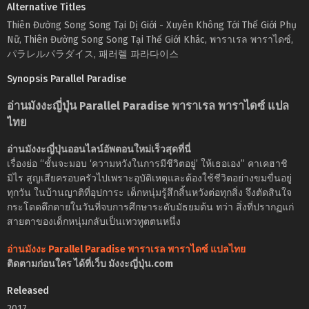
Alternative Titles
Thiên Đường Song Song Tại Dị Giới - Xuyên Không Tới Thế Giới Phụ
Nữ, Thiên Đường Song Song Tại Thế Giới Khác, พาราเรล พาราไดซ์,
パラレルパラダイス, 패러렐 파라다이스
Synopsis Parallel Paradise
อ่านมังงะญี่ปุ่น Parallel Paradise พาราเรล พาราไดซ์ แปล
ไทย
อ่านมังงะญี่ปุ่นออนไลน์อัพตอนใหม่เร็วสุดที่นี่
เรื่องย่อ “ชั้นจะมอบ ‘ความหวังในการมีชีวิตอยู่’ ให้เธอเอง” คาเคฮาชิ
มิไร สูญเสียครอบครัวไปเพราะอุบัติเหตุและต้องใช้ชีวิตอย่างขมขื่นอยู่
ทุกวัน ในบ้านญาติที่อุปการะ เด็กหนุ่มรู้สึกสิ้นหวังต่อทุกสิ่ง จึงตัดสินใจ
กระโดดตึกตายในวันที่จบการศึกษาระดับมัธยมต้น ทว่า สิ่งที่ปรากฏแก่
สายตาของเด็กหนุ่มกลับเป็นเทวทูตตนหนึ่ง
อ่านมังงะ Parallel Paradise พาราเรล พาราไดซ์ แปลไทย
ติดตามก่อนใคร ได้ที่เว็บ มังงะญี่ปุ่น.com
Released
2017