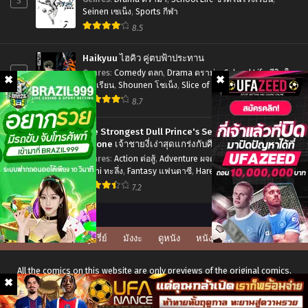
3
Chapter 64
Chapter 63
Seinen เซเน็ง
,
Sports กีฬา
มีนาคม 15, 2025
มีนาคม 15, 2025
8.5
Chapter 62
Chapter 61
Haikyuu ไฮคิว คู่ตบฟ้าประทาน
มีนาคม 15, 2025
มีนาคม 15, 2025
4
Genres
:
Comedy ตลก
,
Drama ดราม่า
,
School Life ชีวิตใน
โรงเรียน
,
Shounen โชเน็ง
,
Slice of Life รั้วโรงเรียน
,
Chapter 60
Chapter 59
Sports กีฬา
8.7
มีนาคม 15, 2025
มีนาคม 15, 2025
The Strongest Dull Prince's Secret Battle for the
Chapter 58
Chapter 57
Throne เจ้าชายงี่เง่าสุดแกร่งกับศึกชิงราชสมบัติ
5
มีนาคม 15, 2025
มีนาคม 15, 2025
Genres
:
Action ต่อสู้
,
Adventure ผจญภัย
,
Drama ดราม่า
,
Ecchi ทะลึ่ง
,
Fantasy แฟนตาซี
,
Harem ฮาเร็ม
,
Manga มังงะ
Chapter 56
Chapter 55
ญี่ปุ่น
,
Romance โรแมนติก
,
Seinen เซเน็ง
7.2
มีนาคม 15, 2025
มีนาคม 15, 2025
Chapter 54
Chapter 53
มีนาคม 15, 2025
มีนาคม 15, 2025
ดูซีรี่ย์
มังงะ
ดูหนัง
หนังโป๊
Chapter 52
Chapter 51
All the comics on this website are only previews of the original comics,
มีนาคม 15, 2025
มีนาคม 15, 2025
there may be many language errors, character names, and story lines.
For the original version, please buy the comic if it's available in your city.
Chapter 50
Chapter 49