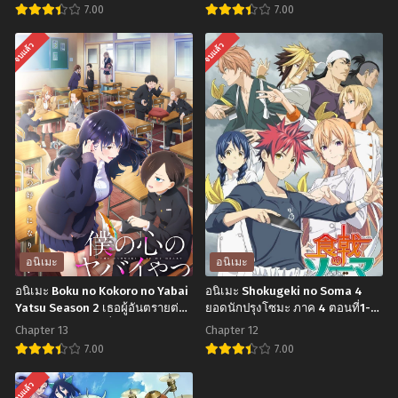
ไทย+ซับไทย
7.00
7.00
อ
อ
จบแล้ว
จบแล้ว
นิ
นิ
เมะ
เมะ
Seiken
Jujutsu
Gakuin
Kaisen
no
มหา
Makentsukai
เวทย์
จอม
ผนึก
มาร
มาร
เกิด
ตอน
อนิเมะ
อนิเมะ
ใหม่
ที่1-
อนิเมะ Boku no Kokoro no Yabai
อนิเมะ Shokugeki no Soma 4
วิทยาลัย
24
Yatsu Season 2 เธอผู้อันตรายต่อ
ยอดนักปรุงโซมะ ภาค 4 ตอนที่1-12
ใจผม ภาค 2 ตอนที่1-13 ซับไทย
พากย์ไทย+ซับไทย
ผู้
พากย์
Chapter 13
Chapter 12
พิทักษ์
ไทย+ซับ
7.00
7.00
ตอน
ไทย
อ
อ
จบแล้ว