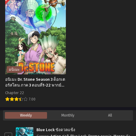
ที่1-
นิ
นิ
12
เมะ
เมะ
พากย์
Boku
Shokugeki
ไทย+ซับ
no
no
ไทย
Kokoro
Soma
no
4
Yabai
ยอด
Yatsu
นัก
Season
ปรุง
อนิเมะ
2
โซมะ
อนิเมะ Dr. Stone Season 3 ด็อกเต
เธอ
ภาค
อร์สโตน ภาค 3 ตอนที่1-22 พากย์
ไทย+ซับไทย
ผู้
4
Chapter 22
อันตราย
ตอน
7.00
ต่อ
ที่1-
อ
Weekly
Monthly
All
ใจผม
12
นิ
ภาค
พากย์
เมะ
Blue Lock ขังดวลแข้ง
2
ไทย+ซับ
Dr.