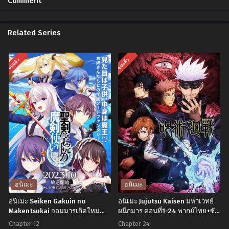
Comment
พฤศจิกายน 25, 2024
พฤศจิกายน 25, 2024
Related Series
จบแล้ว
จบแล้ว
อนิเมะ
อนิเมะ
อนิเมะ Seiken Gakuin no
อนิเมะ Jujutsu Kaisen มหาเวทย์
Makentsukai จอมมารเกิดใหม่
ผนึกมาร ตอนที่1-24 พากย์ไทย+ซับ
วิทยาลัยผู้พิทักษ์ ตอนที่1-12 พากย์
ไทย
Chapter 12
Chapter 24