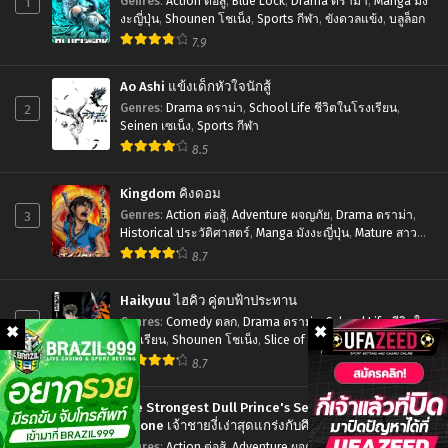
1
Genres
:
Action ต่อสู้
,
Blue Lock
,
Drama ดราม่า
,
Manga มัง
ตอน
ไทย
Stone Season 3
งะญี่ปุ่น
,
Shounen โชเน็ง
,
Sports กีฬา
,
ขังดวลแข้ง
,
บลูล็อก
ที่1-
7.9
ด็
13
อก
Ao Ashi แข้งเด็กหัวใจนักสู้
ซับ
เต
2
Genres
:
Drama ดราม่า
,
School Life ชีวิตในโรงเรียน
,
ไทย
อร์ส
Seinen เซเน็ง
,
Sports กีฬา
8.5
โตน
ภาค
Kingdom คิงดอม
3
3
Genres
:
Action ต่อสู้
,
Adventure ผจญภัย
,
Drama ดราม่า
,
Historical ประวัติศาสตร์
,
Manga มังงะญี่ปุ่น
,
Mature สาว
ตอน
ใหญ่
,
Seinen เซเน็ง
,
Tragedy โศกนาฏกรรม
8.7
ที่1-
22
Haikyuu ไฮคิว คู่ตบฟ้าประทาน
พากย์
4
Genres
:
Comedy ตลก
,
Drama ดราม่า
,
School Life ชีวิตใน
โรงเรียน
,
Shounen โชเน็ง
,
Slice of Life รั้วโรงเรียน
,
ไทย+ซับ
Sports กีฬา
8.7
ไทย
The Strongest Dull Prince's Secret Battle for the
Throne เจ้าชายงี่เง่าสุดแกร่งกับศึกชิงราชสมบัติ
5
Genres
:
Action ต่อสู้
,
Adventure ผจญภัย
,
Drama ดราม่า
,