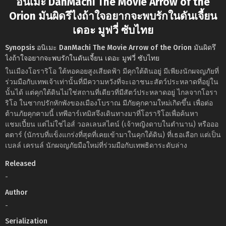
อนิเมะ DanMachi The Movie Arrow of the
Orion มันผิดรึไงถ้าใจอยากจะพบรักในดันเจี้ยน
เดอะ มูฟวี่ ซับไทย
Synopsis อนิเมะ DanMachi The Movie Arrow of the Orion มันผิดรึ
ไงถ้าใจอยากจะพบรักในดันเจี้ยน เดอะ มูฟวี่ ซับไทย
ในเมืองโอราริโอ ใต้หอคอยสูงเสียดฟ้า มีคุกใต้ดินอยู่ มีเพียงนักผจญภัยที่
ร่วมมือกับเทพเจ้าเท่านั้นที่มีความหวังที่จะเอาชนะสัตว์ประหลาดที่อยู่ใน
นั้นได้ แต่คุกใต้ดินไม่ใช่สถานที่เดียวที่มีสัตว์ประหลาดอยู่ ไกลจากโอรา
ริโอ ในซากปรักหักพังของเมืองโบราณ มีภัยคุกคามใหม่เกิดขึ้น เพื่อต่อ
ต้านภัยคุกคามนี้ เทพีอาร์เทมิสจึงเดินทางมาที่โอราริโอเพื่อค้นหา
แชมเปี้ยน แต่ไม่ใช่ไอส์ วอลเลนสไตน์ (เจ้าหญิงดาบในตำนาน) หรือออ
ตตาร์ (นักรบที่แข็งแกร่งที่สุดที่เคยเข้ามาในคุกใต้ดิน) ที่เธอเลือก แต่เป็น
เบลล์ เครนล์ นักผจญภัยมือใหม่ที่ร่วมมือกับเทพธิดาระดับล่าง
Released
-
Author
-
Serialization