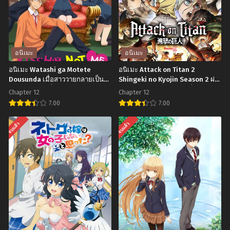
อนิเมะ
อนิเมะ
อนิเมะ Watashi ga Motete
อนิเมะ Attack on Titan 2
Dousunda เมื่อสาววายกลายเป็น
Shingeki no Kyojin Season 2 ผ่า
สาวฮอต ตอนที่1-12 ซับไทย
พิภพไททัน (ภาค2) ตอนที่1-12
Chapter 12
Chapter 12
พากย์ไทย
7.00
7.00
อ
อ
จบแล้ว
จบแล้ว
นิ
นิ
เมะ
เมะ
Watashi
Attack
ga
on
Motete
Titan
Dousunda
2
เมื่อ
Shingeki