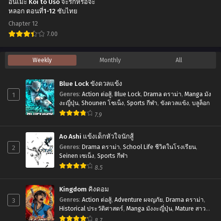
อนิเมะ Koi to Uso จะรักหรือจะ
Omotta? ถาม
ni
หลอก ตอนที่1-12 ซับไทย
หน่อย
Sareteita
Chapter 12
ครับ
Ken
7.00
คิด
ขาด
อ
Weekly
Monthly
All
ว่า
คุณ
นิ
เจ้า
นางฟ้า
เมะ
Blue Lock ขังดวลแข้ง
สาว
ข้าง
Koi
1
Genres
:
Action ต่อสู้
,
Blue Lock
,
Drama ดราม่า
,
Manga มัง
ผม
ห้อง
to
งะญี่ปุ่น
,
Shounen โชเน็ง
,
Sports กีฬา
,
ขังดวลแข้ง
,
บลูล็อก
ใน
ไป
7.9
Uso
เกม
ผม
จะ
Ao Ashi แข้งเด็กหัวใจนักสู้
ออนไลน์
คง
รัก
2
Genres
:
Drama ดราม่า
,
School Life ชีวิตในโรงเรียน
,
เป็น
มี
หรือ
Seinen เซเน็ง
,
Sports กีฬา
ผู้
ชีวิต
8.5
จะ
หญิง
ต่อ
หลอก
Kingdom คิงดอม
จริง
ไป
ตอน
3
Genres
:
Action ต่อสู้
,
Adventure ผจญภัย
,
Drama ดราม่า
,
รึ
ไม่
Historical ประวัติศาสตร์
,
Manga มังงะญี่ปุ่น
,
Mature สาว
ที่1-
ใหญ่
,
Seinen เซเน็ง
,
Tragedy โศกนาฏกรรม
8.7