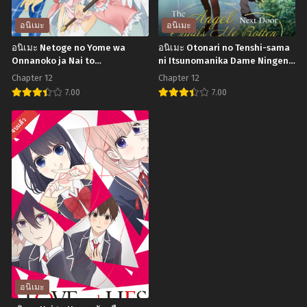
สาว
no
วาย
Kyojin
อนิเมะ
อนิเมะ
กลาย
Season
อนิเมะ Netoge no Yome wa
อนิเมะ Otonari no Tenshi-sama
เป็น
2
Onnanoko ja Nai to
ni Itsunomanika Dame Ningen
Omotta? ถามหน่อยครับ คิดว่าเจ้า
ni Sareteita Ken ขาดคุณนางฟ้า
สาว
ผ่า
Chapter 12
Chapter 12
สาวผมในเกมออนไลน์เป็นผู้หญิง
ข้างห้องไป ผมคงมีชีวิตต่อไปไม่ได้
ฮอต
พิภพ
7.00
7.00
จริงรึเปล่า? ตอนที่1-12 ซับไทย
อีกแล้ว ตอนที่1-12 ซับไทย
ตอน
ไท
อ
อ
จบแล้ว
ที่1-
ทัน
นิ
นิ
12
(ภาค2)
เมะ
เมะ
ซับ
ตอน
Netoge
Otonari
ไทย
ที่1-
no
no
12
Yome
Tenshi-
พากย์
wa
sama
ไทย
Onnanoko
ni
ja
Itsunomanika
Nai
Dame
อนิเมะ
to
Ningen