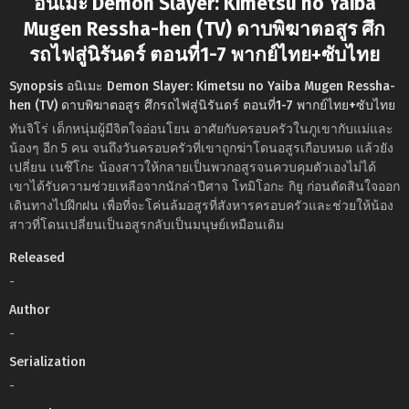
อนิเมะ Demon Slayer: Kimetsu no Yaiba
Mugen Ressha-hen (TV) ดาบพิฆาตอสูร ศึก
รถไฟสู่นิรันดร์ ตอนที่1-7 พากย์ไทย+ซับไทย
Synopsis อนิเมะ Demon Slayer: Kimetsu no Yaiba Mugen Ressha-
hen (TV) ดาบพิฆาตอสูร ศึกรถไฟสู่นิรันดร์ ตอนที่1-7 พากย์ไทย+ซับไทย
ทันจิโร่ เด็กหนุ่มผู้มีจิตใจอ่อนโยน อาศัยกับครอบครัวในภูเขากับแม่และ
น้องๆ อีก 5 คน จนถึงวันครอบครัวที่เขาถูกฆ่าโดนอสูรเกือบหมด แล้วยัง
เปลี่ยน เนซึโกะ น้องสาวให้กลายเป็นพวกอสูรจนควบคุมตัวเองไม่ได้
เขาได้รับความช่วยเหลือจากนักล่าปีศาจ โทมิโอกะ กิยู ก่อนตัดสินใจออก
เดินทางไปฝึกฝน เพื่อที่จะโค่นล้มอสูรที่สังหารครอบครัวและช่วยให้น้อง
สาวที่โดนเปลี่ยนเป็นอสูรกลับเป็นมนุษย์เหมือนเดิม
Released
-
Author
-
Serialization
-