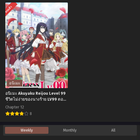
เอ
เวลา
อ
อ
จบแล้ว
ดินเบ
นัก
นิ
นิ
อระ
ปราชญ์
เมะ
เมะ
ตอน
ตอน
Mahoutsukai
Shijou
ที่1-
ที่1-
no
Saikyou
2
12
Yome
no
พากย์
ซับ
เจ้า
Daimaou,
ไทย+ซับ
ไทย
สาว
Murabito
ไทย
ผม
A
แดง
ni
อนิเมะ
กับ
Tensei
อนิเมะ Akuyaku Reijou Level 99
จอม
suru
ชีวิตไม่ง่ายของนางร้าย LV99 ตอน
ที่1-12 ซับไทย
เวท
ชีวิต
Chapter 12
อสูร
ใหม่
8
ตอน
ไม่
อ
Weekly
Monthly
All
ที่1-
ธรรมดา
นิ