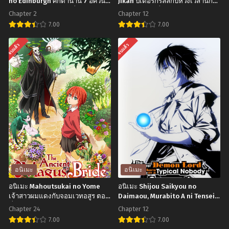
no Edinburgh ศึกตำนาน 7 อัศวิน
Jikan ปีเตอร์กริลล์กับห้วงเวลานัก
แค้นเอดินเบอระ ตอนที่1-2 พากย์
ปราชญ์ ตอนที่1-12 ซับไทย
Chapter 2
Chapter 12
ไทย+ซับไทย
7.00
7.00
อ
อ
จบแล้ว
จบแล้ว
นิ
นิ
เมะ
เมะ
Nanatsu
Peter
no
Grill
Taizai
to
Ensa
Kenja
no
no
Edinburgh
Jikan ปี
ศึก
เต
อนิเมะ
อนิเมะ
ตำนาน
อร์
อนิเมะ Mahoutsukai no Yome
อนิเมะ Shijou Saikyou no
7
กริลล์
เจ้าสาวผมแดงกับจอมเวทอสูร ตอน
Daimaou, Murabito A ni Tensei
ที่1-24 ซับไทย
suru ชีวิตใหม่ไม่ธรรมดาของราชา
อัศวิน
กับ
Chapter 24
Chapter 12
ปีศาจขี้เหงา ตอนที่1-12 พากย์
แค้น
ห้วง
7.00
7.00
ไทย+ซับไทย