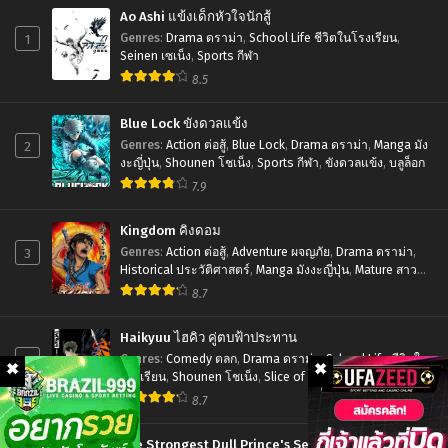
24
ของ
เมะ
Ao Ashi แข้งเด็กหัวใจนักสู้
ซับ
ราชา
Akuyaku
1
Genres
:
Drama ดราม่า
,
School Life ชีวิตในโรงเรียน
,
ไทย
ปีศาจ
Reijou
Seinen เซเน็ง
,
Sports กีฬา
ขี้
8.5
Level
เหงา
99
Blue Lock ขังดวลแข้ง
ตอน
ชีวิต
2
Genres
:
Action ต่อสู้
,
Blue Lock
,
Drama ดราม่า
,
Manga มัง
ที่1-
ไม่
งะญี่ปุ่น
,
Shounen โชเน็ง
,
Sports กีฬา
,
ขังดวลแข้ง
,
บลูล็อก
12
7.9
ง่าย
พากย์
ของ
Kingdom คิงดอม
ไทย+ซับ
นาง
3
Genres
:
Action ต่อสู้
,
Adventure ผจญภัย
,
Drama ดราม่า
,
ไทย
Historical ประวัติศาสตร์
,
Manga มังงะญี่ปุ่น
,
Mature สาว
ร้าย
ใหญ่
,
Seinen เซเน็ง
,
Tragedy โศกนาฏกรรม
8.7
LV99
ตอน
Haikyuu ไฮคิว คู่ตบฟ้าประทาน
ที่1-
4
Genres
:
Comedy ตลก
,
Drama ดราม่า
,
School Life ชีวิตใน
โรงเรียน
,
Shounen โชเน็ง
,
Slice of Life รั้วโรงเรียน
,
12
Sports กีฬา
8.7
ซับ
ไทย
The Strongest Dull Prince's Secret Battle for the