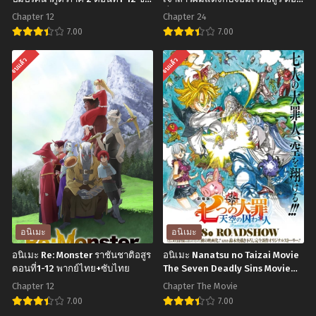
ไทย
ที่1-24 ซับไทย
Chapter 12
Chapter 24
7.00
7.00
อ
อ
จบแล้ว
จบแล้ว
นิ
นิ
เมะ
เมะ
Kyokou
Mahoutsukai
Suiri
no
Season
Yome
2
เจ้า
ไข
สาว
ปม
ผม
ปริศนา
แดง
อนิเมะ
อนิเมะ
ภูต
กับ
อนิเมะ Re: Monster ราชันชาติอสูร
อนิเมะ Nanatsu no Taizai Movie
ภาค
จอม
ตอนที่1-12 พากย์ไทย+ซับไทย
The Seven Deadly Sins Movie
Prisoners of the Sky ศึกตํานาน 7
2
เวท
Chapter 12
Chapter The Movie
อัศวิน เดอะมูฟวี่
ตอน
อสูร
7.00
7.00