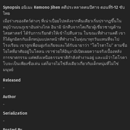
Synopsis อนิเมะ Kemono Jihen คดีประหลาดคนปีศาจ ตอนที่1-12 ซับ
ไทย
เมื่อร่างของสัตว์ต่างๆ ที่เน่าเปื่อยไปหลังจากคืนเดียวเริ่มปรากฏขึ้นใน
หมู่บ้านบนภูเขาอันห่างไกล อินามิ นักสืบจากโตเกียวผู้เชี่ยวชาญด้าน
ไสยศาสตร์ ได้รับการเรียกตัวให้เข้าไปสืบสวน ในขณะที่ทำงานคดี เขา
ก็ได้ผูกมิตรกับเด็กหนุ่มแปลกหน้าที่ทำงานในทุ่งนาทุกวันแทนที่จะไป
โรงเรียน เขาถูกเพื่อนฝูงรังเกียจและได้รับฉายาว่า “โดโรตาโบ” ตามชื่อ
โยไคที่อาศัยอยู่ในโคลน เขาช่วยให้อินุงามิเปิดเผยความจริงเบื้องหลัง
การฆาตกรรม แต่พลังเหนือธรรมชาติกำลังทำงานอยู่ และแม้ว่าโดโรตา
โบจะเป็นเพียงชื่อเล่น แต่ก็อาจไม่ใช่สิ่งเดียวเกี่ยวกับเด็กหนุ่มที่ไม่ใช่
มนุษย์
Released
-
Author
-
Serialization
-
Posted By