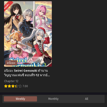
ที่1-
ตอน
อ
อ
จบแล้ว
12
ที่1-
นิ
นิ
ซับ
24
เมะ
เมะ
ไทย
ซับ
Re:
Nanatsu
ไทย
Monster
no
ราชัน
Taizai
ชาติ
Movie
อสูร
The
ตอน
Seven
ที่1-
Deadly
อนิเมะ
12
Sins
อนิเมะ Seirei Gensouki ตำนาน
พากย์
Movie
วิญญาณแฟนซี ตอนที่1-12 พากย์
ไทย+ซับไทย
ไทย+ซับ
Prisoners
Chapter 12
ไทย
of
7.00
the
อ
Weekly
Monthly
All
Sky
นิ
ศึก