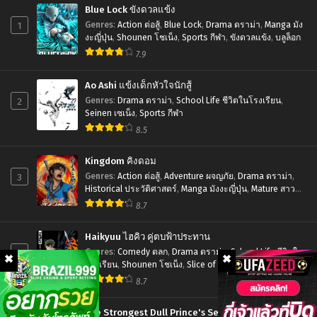
เมะ
Blue Lock ขังดวลแข้ง
ตํา
Seirei
1
Genres
:
Action ต่อสู้
,
Blue Lock
,
Drama ดราม่า
,
Manga มัง
นาน
Gensouki
งะญี่ปุ่น
,
Shounen โชเน็ง
,
Sports กีฬา
,
ขังดวลแข้ง
,
บลูล็อก
7
7.9
ตำนาน
อัศวิน
วิญญาณ
Ao Ashi แข้งเด็กหัวใจนักสู้
เดอะ
แฟนซี
2
Genres
:
Drama ดราม่า
,
School Life ชีวิตในโรงเรียน
,
มูฟ
ตอน
Seinen เซเน็ง
,
Sports กีฬา
วี่
8.5
ที่1-
12
Kingdom คิงดอม
พากย์
3
Genres
:
Action ต่อสู้
,
Adventure ผจญภัย
,
Drama ดราม่า
,
Historical ประวัติศาสตร์
,
Manga มังงะญี่ปุ่น
,
Mature สาว
ไทย+ซับ
ใหญ่
,
Seinen เซเน็ง
,
Tragedy โศกนาฏกรรม
8.7
ไทย
Haikyuu ไฮคิว คู่ตบฟ้าประทาน
4
Genres
:
Comedy ตลก
,
Drama ดราม่า
,
School Life ชีวิตใน
โรงเรียน
,
Shounen โชเน็ง
,
Slice of Life รั้วโรงเรียน
,
Sports กีฬา
8.7
The Strongest Dull Prince's Secret Battle for the