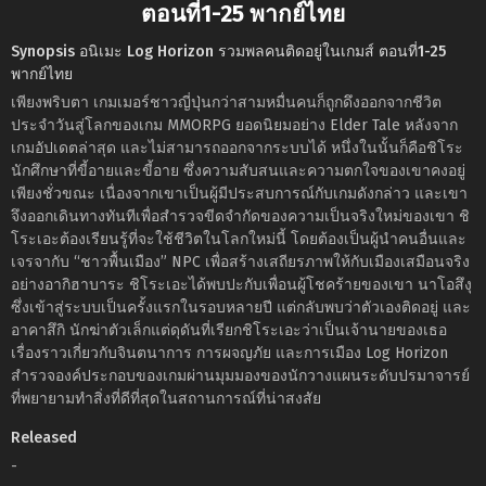
ตอนที่1-25 พากย์ไทย
Synopsis อนิเมะ Log Horizon รวมพลคนติดอยู่ในเกมส์ ตอนที่1-25
พากย์ไทย
เพียงพริบตา เกมเมอร์ชาวญี่ปุ่นกว่าสามหมื่นคนก็ถูกดึงออกจากชีวิต
ประจำวันสู่โลกของเกม MMORPG ยอดนิยมอย่าง Elder Tale หลังจาก
เกมอัปเดตล่าสุด และไม่สามารถออกจากระบบได้ หนึ่งในนั้นก็คือชิโระ
นักศึกษาที่ขี้อายและขี้อาย ซึ่งความสับสนและความตกใจของเขาคงอยู่
เพียงชั่วขณะ เนื่องจากเขาเป็นผู้มีประสบการณ์กับเกมดังกล่าว และเขา
จึงออกเดินทางทันทีเพื่อสำรวจขีดจำกัดของความเป็นจริงใหม่ของเขา ชิ
โระเอะต้องเรียนรู้ที่จะใช้ชีวิตในโลกใหม่นี้ โดยต้องเป็นผู้นำคนอื่นและ
เจรจากับ “ชาวพื้นเมือง” NPC เพื่อสร้างเสถียรภาพให้กับเมืองเสมือนจริง
อย่างอากิฮาบาระ ชิโระเอะได้พบปะกับเพื่อนผู้โชคร้ายของเขา นาโอสึงุ
ซึ่งเข้าสู่ระบบเป็นครั้งแรกในรอบหลายปี แต่กลับพบว่าตัวเองติดอยู่ และ
อาคาสึกิ นักฆ่าตัวเล็กแต่ดุดันที่เรียกชิโระเอะว่าเป็นเจ้านายของเธอ
เรื่องราวเกี่ยวกับจินตนาการ การผจญภัย และการเมือง Log Horizon
สำรวจองค์ประกอบของเกมผ่านมุมมองของนักวางแผนระดับปรมาจารย์
ที่พยายามทำสิ่งที่ดีที่สุดในสถานการณ์ที่น่าสงสัย
Released
-