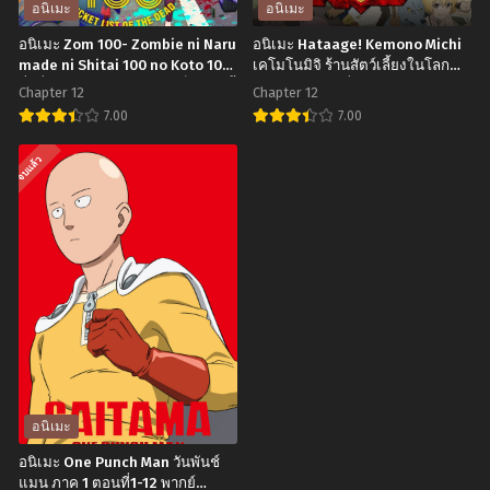
ตาย
คุง
อนิเมะ
อนิเมะ
ไว
กับ
อนิเมะ Zom 100- Zombie ni Naru
อนิเมะ Hataage! Kemono Michi
ตอน
โรงเรียน
made ni Shitai 100 no Koto 100
เคโมโนมิจิ ร้านสัตว์เลี้ยงในโลก
สิ่งที่อยากทำก่อนจะกลายเป็นซอมบี้
แฟนตาซี ตอนที่1-12 ซับไทย
ที่1-
ปิศาจ
Chapter 12
Chapter 12
ตอนที่1-12 พากย์ไทย+ซับไทย
12
ภาค
7.00
7.00
พากย์
1
อ
อ
จบแล้ว
ไทย+ซับ
ตอน
นิ
นิ
ไทย
ที่1-
เมะ
เมะ
23
Zom
Hataage!
พากย์
100-
Kemono
ไทย+ซับ
Zombie
Michi
ไทย
ni
เค
Naru
โมโน
made
มิจิ
ni
ร้าน
อนิเมะ
Shitai
สัตว์
อนิเมะ One Punch Man วันพันช์
100
เลี้ยง
แมน ภาค 1 ตอนที่1-12 พากย์