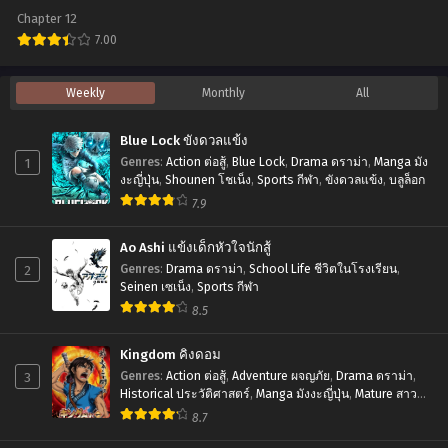
ไทย+ซับไทย
no
ใน
Chapter 12
Koto
โลก
7.00
100
แฟนตาซี
อ
Weekly
Monthly
All
สิ่ง
ตอน
นิ
ที่
ที่1-
เมะ
Blue Lock ขังดวลแข้ง
อยาก
12
One
1
Genres
:
Action ต่อสู้
,
Blue Lock
,
Drama ดราม่า
,
Manga มัง
ทำ
ซับ
Punch
งะญี่ปุ่น
,
Shounen โชเน็ง
,
Sports กีฬา
,
ขังดวลแข้ง
,
บลูล็อก
ก่อน
ไทย
7.9
Man
จะ
วัน
Ao Ashi แข้งเด็กหัวใจนักสู้
กลาย
พัน
2
Genres
:
Drama ดราม่า
,
School Life ชีวิตในโรงเรียน
,
เป็น
ช์
Seinen เซเน็ง
,
Sports กีฬา
ซอมบี้
8.5
แมน
ตอน
ภาค
Kingdom คิงดอม
ที่1-
1
3
Genres
:
Action ต่อสู้
,
Adventure ผจญภัย
,
Drama ดราม่า
,
12
Historical ประวัติศาสตร์
,
Manga มังงะญี่ปุ่น
,
Mature สาว
ตอน
ใหญ่
,
Seinen เซเน็ง
,
Tragedy โศกนาฏกรรม
พากย์
8.7
ที่1-