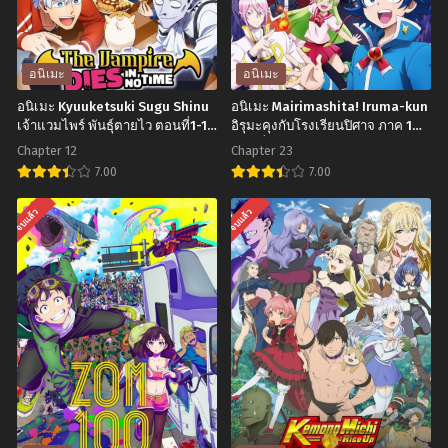
Chapter 5
Chapter 4
พฤศจิกายน 25, 2024
พฤศจิกายน 25, 2024
Chapter 3
Chapter 2
อนิเมะ
อนิเมะ
พฤศจิกายน 25, 2024
พฤศจิกายน 25, 2024
อนิเมะ Kyuuketsuki Sugu Shinu
อนิเมะ Mairimashita! Iruma-kun
เจ้าแวมไพร์ พันธุ์ตายไว ตอนที่1-12
อิรุมะคุงกับโรงเรียนปิศาจ ภาค 1
Chapter 1
พากย์ไทย+ซับไทย
ตอนที่1-23 พากย์ไทย+ซับไทย
พฤศจิกายน 25, 2024
Chapter 12
Chapter 23
7.00
7.00
อ
อ
จบแล้ว
จบแล้ว
นิ
นิ
เมะ
เมะ
Kyuuketsuki
Mairimashita!
Sugu
Iruma-
Shinu
kun
เจ้า
อิ
แวมไพร์
รุ
พันธุ์
มะ