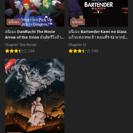
Season
โรงเรียน
2
พนัน
ใคร
ทวิน
อนิเมะ
อนิเมะ
ว่า
ตอน
อนิเมะ DanMachi The Movie
อนิเมะ Bartender Kami no Glass
ข้า
ที่1-
Arrow of the Orion มันผิดรึไงถ้า
แก้วแห่งเทพเจ้า ตอนที่1-12 พากย์
ใจอยากจะพบรักในดันเจี้ยน เดอะ
ไทย+ซับไทย
ไม่
6
Chapter The Movie
Chapter 12
มูฟวี่ ซับไทย
เหมาะ
พากย์
7.00
7.00
เป็น
ไทย+ซับ
อ
อ
จบแล้ว
จอม
ไทย
นิ
นิ
มาร
เมะ
เมะ
ภาค
DanMachi
Bartender
2
The
Kami
ตอน
Movie
no
ที่1-
Arrow
Glass
24
of
แก้ว
พากย์
the
แห่ง
ไทย+ซับ