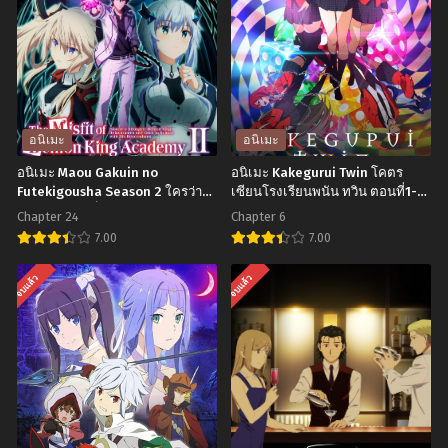
อนิเมะ
อนิเมะ
อนิเมะ Maou Gakuin no
อนิเมะ Kakegurui Twin โคตร
Futekigousha Season 2 ใครว่า
เซียนโรงเรียนพนัน ทวิน ตอนที่1-6
ข้าไม่เหมาะเป็นจอมมาร ภาค 2
พากย์ไทย+ซับไทย
Chapter 24
Chapter 6
ตอนที่1-24 พากย์ไทย+ซับไทย
7.00
7.00
อ
อ
จบแล้ว
จบแล้ว
นิ
นิ
เมะ
เมะ
Maou
Kakegurui
Gakuin
Twin
no
โคตร
Futekigousha
เซียน