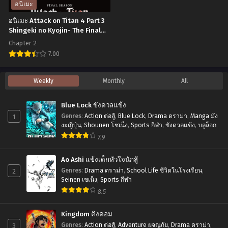
Orion
เทพเจ้า
อนิเมะ
ไทย
มัน
ตอน
อนิเมะ Attack on Titan 4 Part 3
ผิ
ที่1-
Shingeki no Kyojin- The Final
Season Part 3 ผ่าพิภพไททัน
ดรึ
12
Chapter 2
(ภาค4) พาร์ท 3 ตอนที่1-2 ซับไทย
ไง
พากย์
7.00
ถ้า
ไทย+ซับ
อ
Weekly
Monthly
All
ใจ
ไทย
นิ
อยาก
เมะ
Blue Lock ขังดวลแข้ง
จะ
Attack
1
Genres
:
Action ต่อสู้
,
Blue Lock
,
Drama ดราม่า
,
Manga มัง
พบ
on
งะญี่ปุ่น
,
Shounen โชเน็ง
,
Sports กีฬา
,
ขังดวลแข้ง
,
บลูล็อก
รัก
7.9
Titan
ใน
4
Ao Ashi แข้งเด็กหัวใจนักสู้
ดัน
Part
2
Genres
:
Drama ดราม่า
,
School Life ชีวิตในโรงเรียน
,
เจี้ยน
3
Seinen เซเน็ง
,
Sports กีฬา
เดอะ
8.5
Shingeki
มูฟ
no
Kingdom คิงดอม
วี่
Kyojin-
3
Genres
:
Action ต่อสู้
,
Adventure ผจญภัย
,
Drama ดราม่า
,