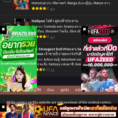
ซับ
Historical ประวัติศาสตร์
,
Manga มังงะญี่ปุ่น
,
Mature สาว
The
ใหญ่
,
Seinen เซเน็ง
,
Tragedy โศกนาฏกรรม
ไทย
8.7
Final
Season
Haikyuu ไฮคิว คู่ตบฟ้าประทาน
Part
4
Genres
:
Comedy ตลก
,
Drama ดราม่า
,
School Life ชีวิตใน
โรงเรียน
,
Shounen โชเน็ง
,
Slice of Life รั้วโรงเรียน
,
3
Sports กีฬา
8.7
ผ่า
พิภพ
The Strongest Dull Prince's Secret Battle for the
ไท
Throne เจ้าชายงี่เง่าสุดแกร่งกับศึกชิงราชสมบัติ
5
Genres
:
Action ต่อสู้
,
Adventure ผจญภัย
,
Drama ดราม่า
,
ทัน
Ecchi ทะลึ่ง
,
Fantasy แฟนตาซี
,
Harem ฮาเร็ม
,
Manga มังงะ
(ภาค4)
ญี่ปุ่น
,
Romance โรแมนติก
,
Seinen เซเน็ง
7.2
พาร์
ท
3
ดูซีรี่ย์
มังงะ
ดูหนัง
หนังโป๊
ตอน
All the comics on this website are only previews of the original comics,
ที่1-
there may be many language errors, character names, and story lines.
2
For the original version, please buy the comic if it's available in your city.