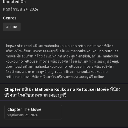
Updated On
พฤศจิกายน 24, 2024
Genres
anime
keywords:
read อนิเมะ mahouka koukou no rettousei movie พี่น้อง
ปริศนาโรงเรียนมหาเวท เดอะมูฟวี่, อนิเมะ mahouka koukou no rettousei
movie พี่น้องปริศนาโรงเรียนมหาเวท เดอะมูฟวี่ english, อนิเมะ mahouka
koukou no rettousei movie พี่น้องปริศนาโรงเรียนมหาเวท เดอะมูฟวี่ eng,
download อนิเมะ mahouka koukou no rettousei movie พี่น้องปริศนา
โรงเรียนมหาเวท เดอะมูฟวี่ eng, read อนิเมะ mahouka koukou no
rettousei movie พี่น้องปริศนาโรงเรียนมหาเวท เดอะมูฟวี่ online
Chapter อนิเมะ Mahouka Koukou no Rettousei Movie พี่น้อง
ปริศนาโรงเรียนมหาเวท เดอะมูฟวี่
Chapter The Movie
พฤศจิกายน 25, 2024