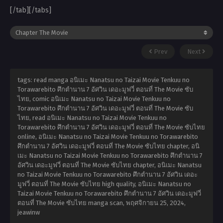
[/tab][/tabs]
Prev
Next
tags: read manga อนิเมะ Nanatsu no Taizai Movie Tenkuu no
Torawarebito ศึกตํานาน 7 อัศวิน เดอะมูฟวี่ ตอนที่ The Movie ซับ
ไทย, comic อนิเมะ Nanatsu no Taizai Movie Tenkuu no
Torawarebito ศึกตํานาน 7 อัศวิน เดอะมูฟวี่ ตอนที่ The Movie ซับ
ไทย, read อนิเมะ Nanatsu no Taizai Movie Tenkuu no
Torawarebito ศึกตํานาน 7 อัศวิน เดอะมูฟวี่ ตอนที่ The Movie ซับไทย
online, อนิเมะ Nanatsu no Taizai Movie Tenkuu no Torawarebito
ศึกตํานาน 7 อัศวิน เดอะมูฟวี่ ตอนที่ The Movie ซับไทย chapter, อนิ
เมะ Nanatsu no Taizai Movie Tenkuu no Torawarebito ศึกตํานาน 7
อัศวิน เดอะมูฟวี่ ตอนที่ The Movie ซับไทย chapter, อนิเมะ Nanatsu
no Taizai Movie Tenkuu no Torawarebito ศึกตํานาน 7 อัศวิน เดอะ
มูฟวี่ ตอนที่ The Movie ซับไทย high quality, อนิเมะ Nanatsu no
Taizai Movie Tenkuu no Torawarebito ศึกตํานาน 7 อัศวิน เดอะมูฟวี่
ตอนที่ The Movie ซับไทย manga scan,
พฤศจิกายน 25, 2024
,
jeawinw