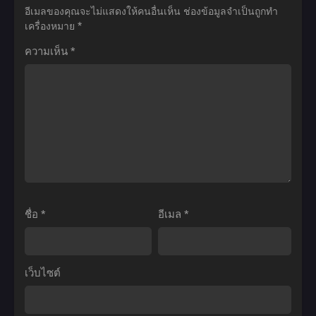
Kaisen
ga
อีเมลของคุณจะไม่แสดงให้คนอื่นเห็น
ช่องข้อมูลจำเป็นถูกทำ
12
มหา
Motete
เครื่องหมาย
*
ซับ
เวทย์
Dousunda
ความเห็น
*
ไทย
ผนึก
เมื่อ
มาร
สาว
ตอน
วาย
ที่1-
กลาย
24
เป็น
พากย์
สาว
ไทย+ซับ
ฮอต
ไทย
ตอน
ที่1-
ชื่อ
*
อีเมล
*
12
ซับ
ไทย
เว็บไซต์