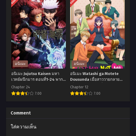
จบแล้ว
จบแล้ว
นิ
นิ
เมะ
เมะ
Boku
Scarlet
no
Nexus
Kokoro
สกา
no
ร์เล็ตเน็กซัส
Yabai
ตอน
Yatsu
ที่1-
อนิเมะ
อนิเมะ
เธอ
26
อนิเมะ Jujutsu Kaisen มหา
อนิเมะ Watashi ga Motete
ผู้
ซับ
เวทย์ผนึกมาร ตอนที่1-24 พากย์
Dousunda เมื่อสาววายกลาย
ไทย+ซับไทย
เป็นสาวฮอต ตอนที่1-12 ซับไทย
อันตราย
ไทย
Chapter 24
Chapter 12
7.00
7.00
ต่อ
ใจผม
อ
อ
ภาค
นิ
นิ
Comment
1
เมะ
เมะ
ใส่ความเห็น
ตอน
Jujutsu
Watashi
ที่1-