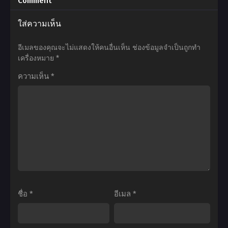
Comment
สไลม์
พากย์
เมะ
เมะ
ใส่ความเห็น
ไป
ไทย+ซับ
Kunoichi
Hazurewaku
ซะ
ไทย
Tsubaki
no
อีเมลของคุณจะไม่แสดงให้คนอื่นเห็น
ช่องข้อมูลจำเป็นถูกทำ
แล้ว
no
“Joutai
เครื่องหมาย
*
ภาค
Mune
Ijou
ความเห็น
*
3
no
Skill”
ตอน
Uchi
de
ที่1-
เรื่อง
Saikyou
24
ว้าวุ่น
ผู้
พากย์
ใจ
ถูก
ไทย+ซับ
ของ
ทิ้ง
ไทย
นินจา
เพ
สาว
ราะ
ซึ
สกิล
ชื่อ
*
อีเมล
*
บากิ
ไร้
ตอน
ค่า