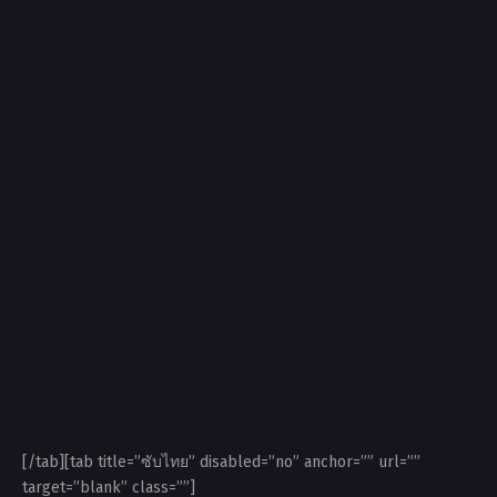
[/tab][tab title=”ซับไทย” disabled=”no” anchor=”” url=””
target=”blank” class=””]