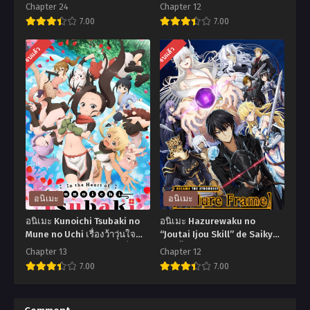
ทั้งทีก็เป็นสไลม์ไปซะแล้ว ภาค 3
ที่1-12 พากย์ไทย+ซับไทย
Chapter 24
Chapter 12
ตอนที่1-24 พากย์ไทย+ซับไทย
7.00
7.00
อ
อ
จบแล้ว
จบแล้ว
นิ
นิ
เมะ
เมะ
Tensei
Seraph
Shitara
of
Slime
the
Datta
End
Ken
เทวทูต
Season
แห่ง
อนิเมะ
อนิเมะ
3
โลก
อนิเมะ Kunoichi Tsubaki no
อนิเมะ Hazurewaku no
เกิด
มืด
Mune no Uchi เรื่องว้าวุ่นใจ
“Joutai Ijou Skill” de Saikyou
ของนินจาสาวซึบากิ ตอนที่1-13
ผู้ถูกทิ้งเพราะสกิลไร้ค่าอย่าง
ใหม่
ภาค1
Chapter 13
Chapter 12
ซับไทย
สร้างสถานะผิดปกติ ตอนที่ 1-12
7.00
7.00
ทั้งที
ตอน
พากย์ไทย+ซับไทย
ก็
ที่1-
อ
อ
เป็น
12
นิ
นิ