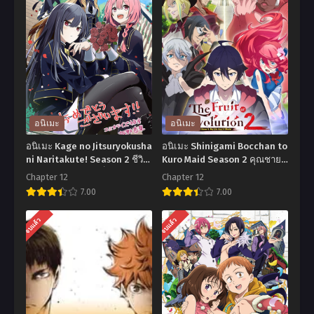
อนิเมะ
อนิเมะ
อนิเมะ Kage no Jitsuryokusha
อนิเมะ Shinigami Bocchan to
ni Naritakute! Season 2 ชีวิต
Kuro Maid Season 2 คุณชาย
ไม่ต้องเด่น ขอแค่เป็นเทพใน
วิปริตกับเมดสาวรอบจัด ภาค 2
Chapter 12
Chapter 12
เงา ตอนที่1-12 พากย์ไทย+ซับ
ตอนที่1-12 ซับไทย
7.00
7.00
ไทย
อ
อ
จบแล้ว
จบแล้ว
นิ
นิ
เมะ
เมะ
Kage
Shinigami
no
Bocchan
Jitsuryokusha
to