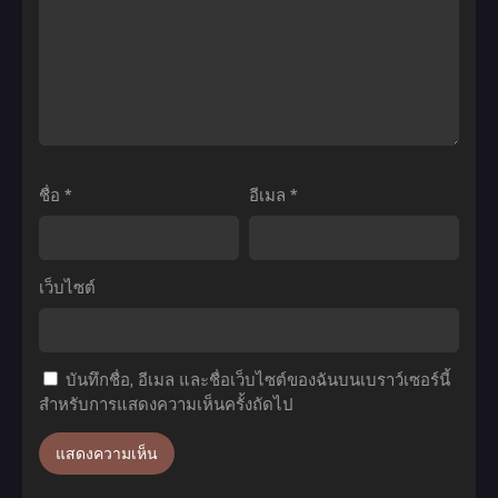
12
ซับ
ฟ้า
Holy
พากย์
ไทย
ประทาน
War
ไทย+ซับ
ภาค
ศึก
ไทย
3
ตำนาน
ตอน
7
ที่1-
อัศวิน:
10
สัญญาณ
ชื่อ
*
อีเมล
*
พากย์
สงคราม
ไทย
ศักดิ์สิทธิ์
(2016)
เว็บไซต์
ตอน
ที่1-
4
บันทึกชื่อ, อีเมล และชื่อเว็บไซต์ของฉันบนเบราว์เซอร์นี้
พากย์
สำหรับการแสดงความเห็นครั้งถัดไป
ไทย