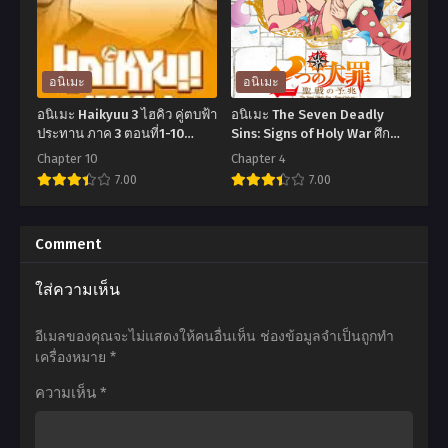
ni
Kuro
Naritakute!
Maid
Season
Season
อนิเมะ
อนิเมะ
2
2
อนิเมะ Haikyuu 3 ไฮคิว คู่ตบฟ้า
อนิเมะ The Seven Deadly
ชีวิต
คุณชาย
ประทาน ภาค 3 ตอนที่1-10
Sins: Signs of Holy War ศึก
พากย์ไทย
ตำนาน 7 อัศวิน: สัญญาณ
ไม่
วิปริต
Chapter 10
Chapter 4
สงครามศักดิ์สิทธิ์ (2016) ตอน
7.00
7.00
ต้อง
กับ
ที่1-4 พากย์ไทย
เด่น
เมด
อ
อ
ขอ
สาว
นิ
นิ
Comment
แค่
รอบ
เมะ
เมะ
ใส่ความเห็น
เป็น
จัด
Haikyuu
The
เทพ
ภาค
3
Seven
อีเมลของคุณจะไม่แสดงให้คนอื่นเห็น
ช่องข้อมูลจำเป็นถูกทำ
ใน
2
ไฮ
Deadly
เครื่องหมาย
*
เงา
ตอน
คิว
Sins:
ความเห็น
*
ตอน
ที่1-
คู่
Signs
ที่1-
12
ตบ
of