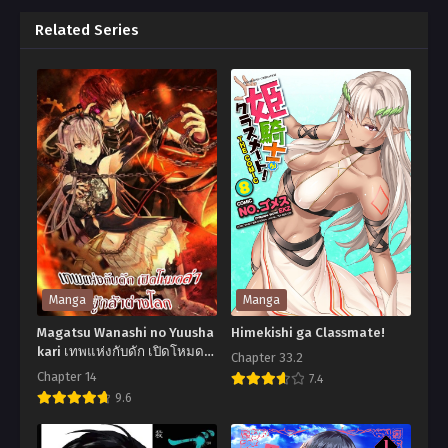
Related Series
Manga
Manga
Magatsu Wanashi no Yuusha
Himekishi ga Classmate!
kari เทพแห่งกับดัก เปิดโหมด
Chapter 33.2
ล่าผู้กล้าต่างโลก
Chapter 14
7.4
9.6
Himekishi
Magatsu
ga