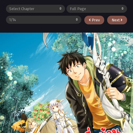
Prev
Next