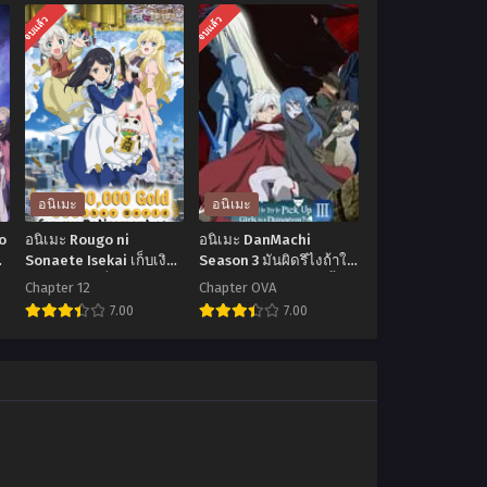
จบแล้ว
จบแล้ว
อนิเมะ
อนิเมะ
o
อนิเมะ Rougo ni
อนิเมะ DanMachi
Sonaete Isekai เก็บเงิน
Season 3 มันผิดรึไงถ้าใจ
์
ต่างโลก 8 หมื่นเหรียญไว้
อยากจะพบรักในดันเจี้ยน
Chapter 12
Chapter OVA
ใช้ยามเกษียณไงคะ ตอน
ภาค 3 ตอนที่1-12 ซับไทย
7.00
7.00
ที่1-12 ซับไทย
อ
อ
นิ
นิ
เมะ
เมะ
Rougo
DanMachi
ni
Season