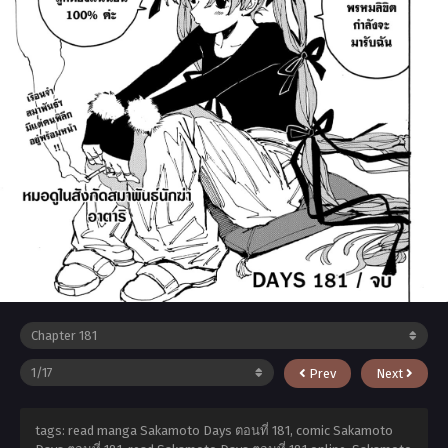
Prev
Next
tags: read manga Sakamoto Days ตอนที่ 181, comic Sakamoto