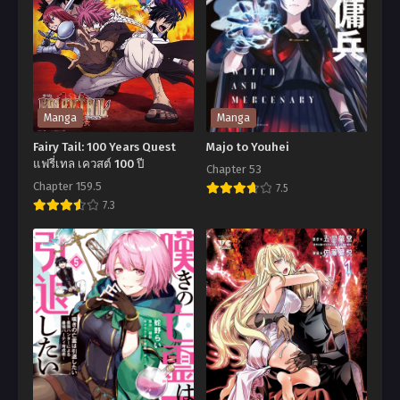
Manga
Manga
Fairy Tail: 100 Years Quest
Majo to Youhei
แฟรี่เทล เควสต์ 100 ปี
Chapter 53
Chapter 159.5
7.5
7.3
Majo
Fairy
to
Tail:
Youhei
100
Years
Quest
แฟ
รี่