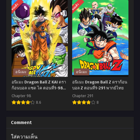
อ
อ
จบแล้ว
จบแล้ว
นิ
นิ
เมะ
เมะ
Dragon
Black
Ball
Clover
Z:
แบ
The
ล็ค
World’s
โคล
Strongest
เวอร์
อนิเมะ
อนิเมะ
(1990)
ตอน
อนิเมะ Dragon Ball Z KAI ดรา
อนิเมะ Dragon Ball Z ดราก้อน
ดรา
ที่1-
ก้อนบอล แซด ไค ตอนที่1-98
บอล Z ตอนที่1-291 พากย์ไทย
พากย์ไทย
ก้อน
170
Chapter 98
Chapter 291
8.6
8
บอล
พากย์
แซด
ไทย+ซับ
อ
อ
เดอะ
ไทย
นิ
นิ
Comment
มูฟ
เมะ
เมะ
ใส่ความเห็น
วี่
Dragon
Dragon