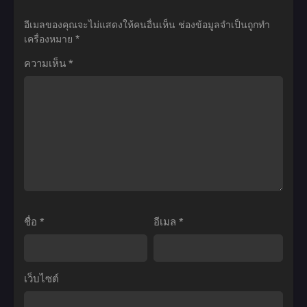
02:
Ball
Ball
อีเมลของคุณจะไม่แสดงให้คนอื่นเห็น
ช่องข้อมูลจำเป็นถูกทำ
ยอด
Z
Z
เครื่องหมาย
*
ยุทธ
KAI
ดรา
ความเห็น
*
หนึ่ง
ดรา
ก้อน
ใน
ก้อน
บอล
ใต้
บอล
Z
หล้า
แซด
ตอน
พากย์
ไค
ที่1-
ไทย
ตอน
291
ที่1-
พากย์
98
ไทย
พากย์
ชื่อ
*
อีเมล
*
ไทย
เว็บไซต์