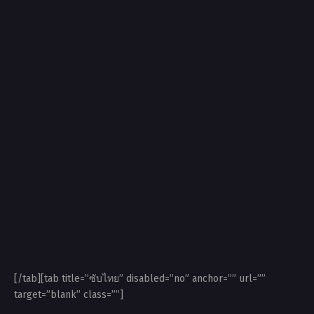
[/tab][tab title=”ซับไทย” disabled=”no” anchor=”” url=””
target=”blank” class=””]