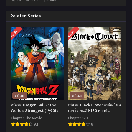
Related Series
จบแล้ว
จบแล้ว
อนิเมะ
อนิเมะ
อนิเมะ Dragon Ball Z: The
อนิเมะ Black Clover แบล็คโคล
World’s Strongest (1990) ดรา
เวอร์ ตอนที่1-170 พากย์
ก้อนบอลแซด เดอะมูฟวี่ 02:
ไทย+ซับไทย
Chapter The Movie
Chapter 170
ยอดยุทธหนึ่งในใต้หล้า พากย์
9.1
8
ไทย