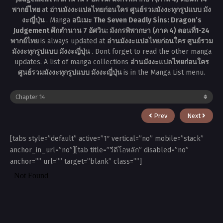
พากย์ไทย
at
อ่านมังงะแปลไทยก่อนใคร ศูนย์รวมมังงะทุกรูปแบบ มัง
งะญี่ปุ่น
. Manga
อนิเมะ The Seven Deadly Sins: Dragon’s
Judgement ศึกตำนาน 7 อัศวิน: มังกรพิพากษา (ภาค 4) ตอนที่1-24
พากย์ไทย
is always updated at
อ่านมังงะแปลไทยก่อนใคร ศูนย์รวม
มังงะทุกรูปแบบ มังงะญี่ปุ่น
. Dont forget to read the other manga
updates. A list of manga collections
อ่านมังงะแปลไทยก่อนใคร
ศูนย์รวมมังงะทุกรูปแบบ มังงะญี่ปุ่น
is in the Manga List menu.
Prev
Next
[tabs style=”default” active=”1″ vertical=”no” mobile=”stack”
anchor_in_url=”no”][tab title=”วีดีโอหลัก” disabled=”no”
anchor=”” url=”” target=”blank” class=””]