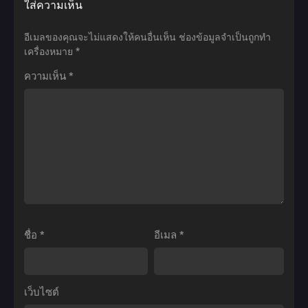
ใส่ความเห็น
ใหม่
ภาค
DanMachi
Dragon
ตอน
2
The
Ball
อีเมลของคุณจะไม่แสดงให้คนอื่นเห็น
ช่องข้อมูลจำเป็นถูกทำ
ที่1-
ตอน
Movie
Z:
เครื่องหมาย
*
12
ที่1-
Arrow
Cooler’s
ความเห็น
*
ซับ
24
of
Revenge
ไทย
ซับ
the
(1991)
ไทย
Orion
ดรา
มัน
ก้อน
ผิ
บอล
ดรึ
แซด
ไง
เดอะ
ถ้า
มูฟ
ใจ
วี่
ชื่อ
*
อีเมล
*
อยาก
05:
จะ
การ
พบ
แก้
เว็บไซต์
รัก
แค้น