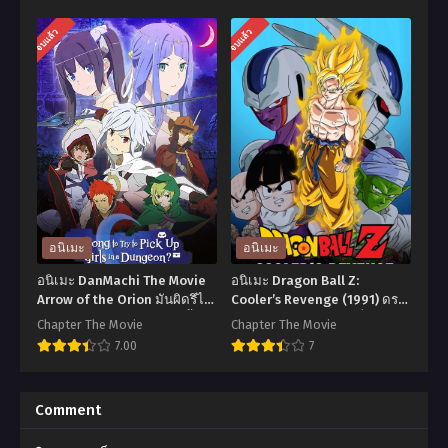
อ
อ
จบแล้ว
จบแล้ว
นิ
นิ
เมะ
เมะ
Kikansha
Mahoutsukai
no
no
Mahou
Yome
wa
Season
Tokubetsu
2
desu
เจ้า
อนิเมะ
อนิเมะ
พลัง
สาว
อนิเมะ DanMachi The Movie
อนิเมะ Dragon Ball Z:
ขั้น
ผม
Arrow of the Orion มันผิดรึไง
Cooler’s Revenge (1991) ดรา
ถ้าใจอยากจะพบรักในดันเจี้ยน
ก้อนบอลแซด เดอะมูฟวี่ 05: การ
เทพ
แดง
Chapter The Movie
Chapter The Movie
เดอะ มูฟวี่ ซับไทย
แก้แค้นของคูลเลอร์ พากย์ไทย
7.00
7
ของ
กับ
จอม
จอม
อ
อ
เวท
เวท
นิ
นิ
Comment
จุติ
อสูร
เมะ
เมะ