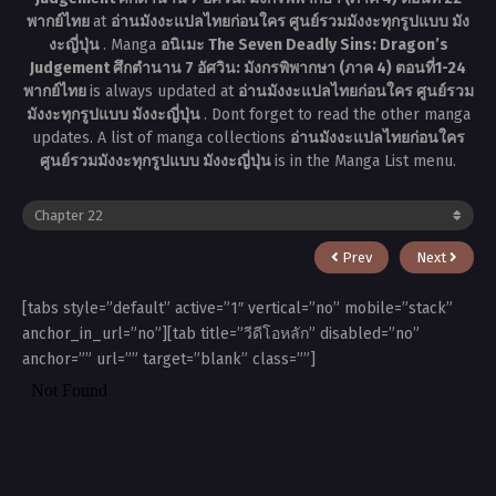
พากย์ไทย
at
อ่านมังงะแปลไทยก่อนใคร ศูนย์รวมมังงะทุกรูปแบบ มัง
งะญี่ปุ่น
. Manga
อนิเมะ The Seven Deadly Sins: Dragon’s
Judgement ศึกตำนาน 7 อัศวิน: มังกรพิพากษา (ภาค 4) ตอนที่1-24
พากย์ไทย
is always updated at
อ่านมังงะแปลไทยก่อนใคร ศูนย์รวม
มังงะทุกรูปแบบ มังงะญี่ปุ่น
. Dont forget to read the other manga
updates. A list of manga collections
อ่านมังงะแปลไทยก่อนใคร
ศูนย์รวมมังงะทุกรูปแบบ มังงะญี่ปุ่น
is in the Manga List menu.
Prev
Next
[tabs style=”default” active=”1″ vertical=”no” mobile=”stack”
anchor_in_url=”no”][tab title=”วีดีโอหลัก” disabled=”no”
anchor=”” url=”” target=”blank” class=””]