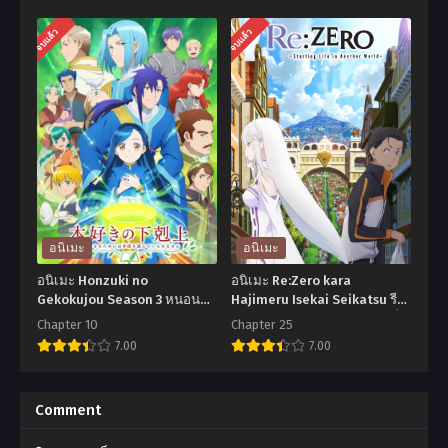
อ
อ
จบแล้ว
จบแล้ว
นิ
นิ
เมะ
เมะ
Jujutsu
Mob
Kaisen
Psycho
มหา
100
เวทย์
Season
ผนึก
2
มาร
ม็อบ
อนิเมะ
อนิเมะ
ตอน
ไซโค
อนิเมะ Honzuki no
อนิเมะ Re:Zero kara
ที่1-
100
Gekokujou Season 3 หนอน
Hajimeru Isekai Seikatsu รีเซ
หนังสือยึดอำนาจ ภาค 3 ตอน
ทชีวิต ฝ่าวิกฤตต่างโลก ตอนที่1-
24
คน
Chapter 10
Chapter 25
ที่1-10 ซับไทย
25 ซับไทย
7.00
7.00
พากย์
พลังจิต
ไทย+ซับ
ภาค
อ
อ
ไทย
2
นิ
นิ
Comment
ตอน
เมะ
เมะ