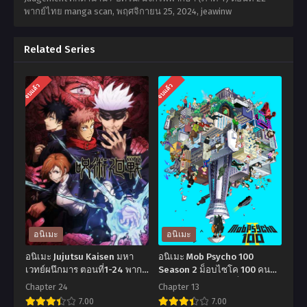
พากย์ไทย manga scan,
พฤศจิกายน 25, 2024
,
jeawinw
Related Series
จบแล้ว
จบแล้ว
อนิเมะ
อนิเมะ
อนิเมะ Jujutsu Kaisen มหา
อนิเมะ Mob Psycho 100
เวทย์ผนึกมาร ตอนที่1-24 พากย์
Season 2 ม็อบไซโค 100 คน
ไทย+ซับไทย
พลังจิต ภาค 2 ตอนที่1-13 พากย์
Chapter 24
Chapter 13
ไทย+ซับไทย
7.00
7.00