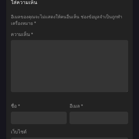
ใส่ความเห็น
ที่1-
Honzuki
Re:Zero
13
no
kara
อีเมลของคุณจะไม่แสดงให้คนอื่นเห็น
ช่องข้อมูลจำเป็นถูกทำ
พากย์
Gekokujou
Hajimeru
เครื่องหมาย
*
ไทย+ซับ
Season
Isekai
ความเห็น
*
ไทย
3
Seikatsu รี
หนอน
เซ
หนังสือ
ทชี
ยึด
วิต
อำนาจ
ฝ่า
ภาค
วิกฤต
3
ต่าง
ตอน
โลก
ที่1-
ตอน
ชื่อ
*
อีเมล
*
10
ที่1-
ซับ
25
ไทย
ซับ
เว็บไซต์
ไทย