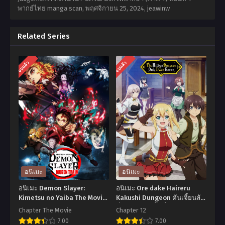
พากย์ไทย manga scan,
พฤศจิกายน 25, 2024
,
jeawinw
Related Series
จบแล้ว
จบแล้ว
อนิเมะ
อนิเมะ
อนิเมะ Demon Slayer:
อนิเมะ Ore dake Haireru
Kimetsu no Yaiba The Movie
Kakushi Dungeon ดันเจี้ยนลับ
Mugen Train ดาบพิฆาตอสูร
ที่มีแต่ข้าเท่านั้นที่จะเข้าไปได้
Chapter The Movie
Chapter 12
เดอะมูฟวี่ ศึกรถไฟสู่นิรันดร์
ตอนที่1-12 ซับไทย
7.00
7.00