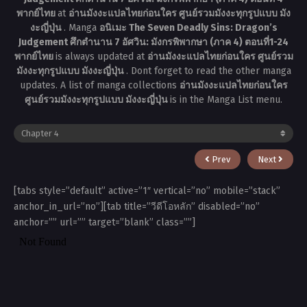
พากย์ไทย
at
อ่านมังงะแปลไทยก่อนใคร ศูนย์รวมมังงะทุกรูปแบบ มัง
งะญี่ปุ่น
. Manga
อนิเมะ The Seven Deadly Sins: Dragon’s
Judgement ศึกตำนาน 7 อัศวิน: มังกรพิพากษา (ภาค 4) ตอนที่1-24
พากย์ไทย
is always updated at
อ่านมังงะแปลไทยก่อนใคร ศูนย์รวม
มังงะทุกรูปแบบ มังงะญี่ปุ่น
. Dont forget to read the other manga
updates. A list of manga collections
อ่านมังงะแปลไทยก่อนใคร
ศูนย์รวมมังงะทุกรูปแบบ มังงะญี่ปุ่น
is in the Manga List menu.
Prev
Next
[tabs style=”default” active=”1″ vertical=”no” mobile=”stack”
anchor_in_url=”no”][tab title=”วีดีโอหลัก” disabled=”no”
anchor=”” url=”” target=”blank” class=””]