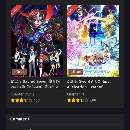
พากย์ไทย+ซับไทย
อ
อ
จบแล้ว
จบแล้ว
นิ
นิ
เมะ
เมะ
Demon
Ore
Slayer:
dake
Kimetsu
Haireru
no
Kakushi
Yaiba
Dungeon
The
ดัน
อนิเมะ
อนิเมะ
Movie
เจี้ยน
อนิเมะ Sacred Seven ซีเครท
อนิเมะ Sword Art Online:
Mugen
ลับ
เซเว่น ศึกสัตว์ศิลาศักดิ์สิทธิ์ ตอน
Alicization – War of
ที่1-12 พากย์ไทย
Underworld 2nd Season
Train
ที่
Chapter OVA 2
Chapter 11
ซอร์ดอาร์ตออนไลน์ ภาค 3 ปี 3
7.00
7.00
ดาบ
มี
ตอนที่1-11 ซับไทย
พิฆาต
แต่
อ
อ
อสูร
ข้า
นิ
นิ
Comment
เดอะ
เท่านั้น
เมะ
เมะ