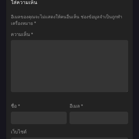
ใส่ความเห็น
มูฟ
ที่
Sacred
Sword
วี่
จะ
Seven
Art
อีเมลของคุณจะไม่แสดงให้คนอื่นเห็น
ช่องข้อมูลจำเป็นถูกทำ
ศึก
เข้าไป
ซี
Online:
เครื่องหมาย
*
รถไฟ
ได้
เครท
Alicization
ความเห็น
*
สู่
ตอน
เซ
–
นิ
ที่1-
เว่น
War
รัน
12
ศึก
of
ดร์
ซับ
สัตว์
Underworld
พากย์
ไทย
ศิลา
2nd
ไทย+ซับ
ศักดิ์สิทธิ์
Season
ไทย
ตอน
ซอร์ด
ที่1-
อาร์ต
12
ออนไลน์
ชื่อ
*
อีเมล
*
พากย์
ภาค
ไทย
3
ปี
เว็บไซต์
3