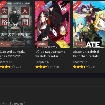
แล้ว
จบแล้ว
จบแล้ว
อนิเมะ
อนิเมะ
อนิเมะ
นิเมะ Aoi Bungaku
อนิเมะ Kaguya-sama
อนิเมะ GATE Jieitai
eries วรรณกรรม
wa Kokurasetai
Kanochi nite Kaku
ีน้ำเงิน ตอนที่1-12 ซับ
สารภาพรักกับคุณคางุยะ
Tatakeri เกท หน่วยรบ
hapter 12
Chapter 12
Chapter 12
ทย
ซะดี ๆ ตอนที่1-12 พากย์
ตะลุยโลกต่างมิติ ตอนที่
7.00
7.00
7.00
ไทย+ซับไทย
12 ซับไทย
อ
อ
อ
ิ
นิ
นิ
มะ
เมะ
เมะ
oi
Kaguya-
GATE
Bungaku
sama
Jieitai
ถูกทำเครื่องหมาย
*