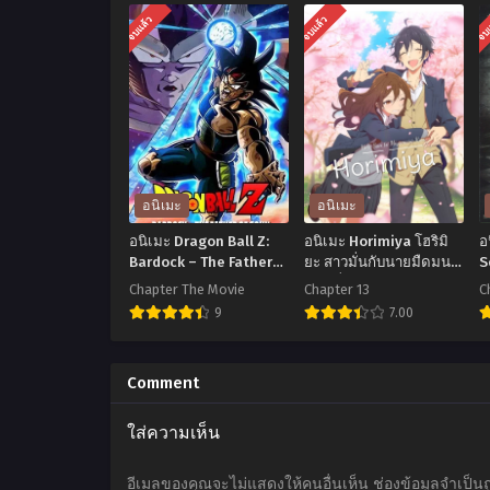
จบแล้ว
จบแล้ว
จบ
อนิเมะ
อนิเมะ
อนิเมะ Dragon Ball Z:
อนิเมะ Horimiya โฮริมิ
อ
Bardock – The Father
ยะ สาวมั่นกับนายมืดมน
S
of Goku (1990) บาร์ดัค
ตอนที่1-13 พากย์ไทย+ซับ
ส
Chapter The Movie
Chapter 13
C
ท่านพ่อของโกคู พากย์
ไทย
ไ
9
7.00
ไทย
อ
อ
นิ
นิ
น
Comment
เมะ
เมะ
เ
ใส่ความเห็น
Dragon
Horimiya
A
Ball
โฮ
อีเมลของคุณจะไม่แสดงให้คนอื่นเห็น
ช่องข้อมูลจำเป็น