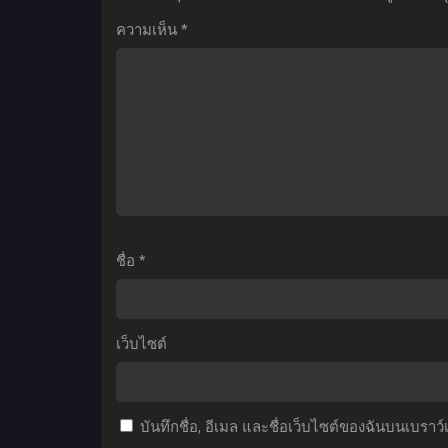
Z:
ริ
S
ความเห็น
*
Bardock
มิยะ
–
สาว
ส
The
มั่น
Father
กับ
ท
of
นาย
1
Goku
มืดมน
ซ
(1990)
ตอน
บาร์
ที่1-
ดัค
13
ชื่อ
*
ท่าน
พากย์
พ่อ
ไทย+ซับ
ของ
ไทย
เว็บไซต์
โกคู
พากย์
ไทย
บันทึกชื่อ, อีเมล และชื่อเว็บไซต์ของฉันบนเบราว