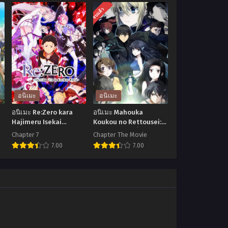
จบแล้ว
อนิเมะ
อนิเมะ
อนิเมะ Re:Zero kara
อนิเมะ Mahouka
Hajimeru Isekai
Koukou no Rettousei:
Seikatsu Season 3 รีเซ
Tsuioku-hen พี่น้อง
Chapter 7
Chapter The Movie
1-
ทชีวิต ฝ่าวิกฤตต่างโลก
ปริศนาโรงเรียนมหาเวท
7.00
7.00
ตอนที่1-7 ซับไทย
ภาคย้อนความหลัง เดอะ
มูฟวี่
อ
อ
นิ
นิ
เมะ
เมะ
Re:Zero
Mahouka
kara
Koukou