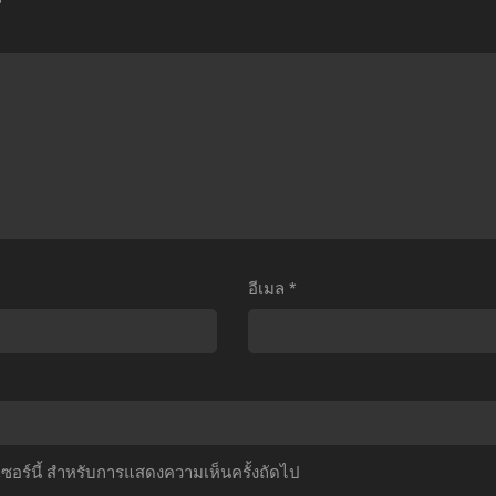
eries
wa
Kanochi
วรรณกรรม
Kokurasetai
nite
ีน้ำเงิน
สารภาพ
Kaku
ตอน
รัก
Tatakeri
ี่1-
กับ
เกท
2
คุณ
หน่วย
ับ
คา
รบ
ไทย
งุย
ตะลุย
ะ
โลก
ซะดี
ต่าง
อีเมล
*
ๆ
มิติ
ตอน
ตอน
ที่1-
ที่1-
12
12
พากย์
ซับ
ไทย+ซับ
ไทย
์เซอร์นี้ สำหรับการแสดงความเห็นครั้งถัดไป
ไทย