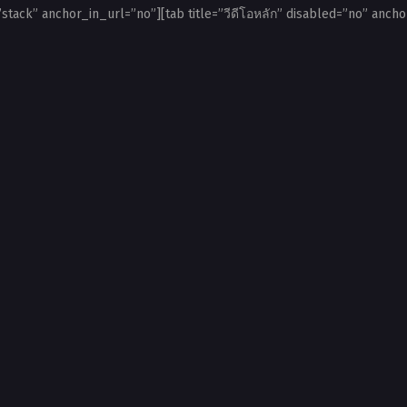
”stack” anchor_in_url=”no”][tab title=”วีดีโอหลัก” disabled=”no” ancho