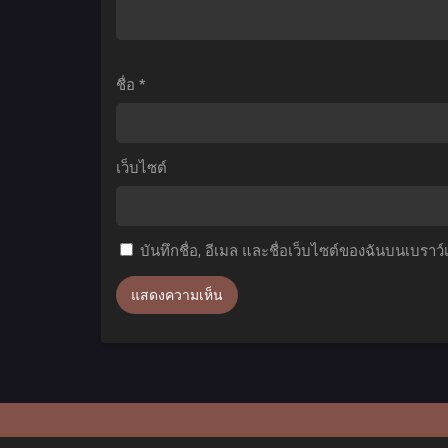
โลก
2
ม
เดอะ
ตอน
ใ
มูฟ
ที่1-
ชื่อ
*
วี่
13
พากย์
เ
ไทย+ซับ
เว็บไซต์
ไทย
บันทึกชื่อ, อีเมล และชื่อเว็บไซต์ของฉันบนเบราว
ท
1
ซ