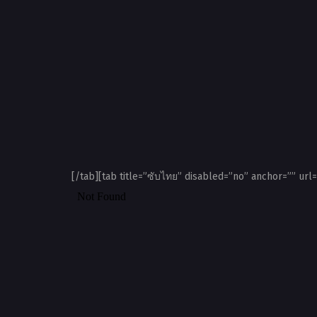
[/tab][tab title=”ซับไทย” disabled=”no” anchor=”” url=