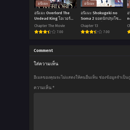
อนิเมะ
อนิเมะ
อนิเมะ Overlord The
อนิเมะ Shokugeki no
อ
Undead King โอเวอร์
Soma 2 ยอดนักปรุงโซมะ
n
ลอร์ด จอมมารพิชิตโลก
ภาค 2 ตอนที่1-13 พากย์
2
Chapter The Movie
Chapter 13
C
เดอะมูฟวี่
ไทย+ซับไทย
ข
7.00
7.00
2
อ
อ
นิ
นิ
น
Comment
เมะ
เมะ
เ
ใส่ความเห็น
Overlord
Shokugeki
S
The
no
อีเมลของคุณจะไม่แสดงให้คนอื่นเห็น
ช่องข้อมูลจำเป็น
Undead
Soma
ความเห็น
*
King
2
โอเวอร์
ยอด
ลอร์ด
นัก
2
จอม
ปรุง
B
มาร
โซมะ
น
พิชิต
ภาค