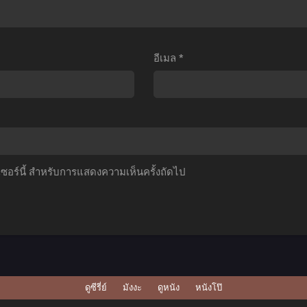
ือ
ตอน
ลา
หม่
ที่1-
ตอน
ของ
13
ที่1-
อีเมล
*
ผม
ซับ
28
ป็น
ไทย
พากย์
จอม
ไทย+ซับ
มาร
ไทย
ภาค
2
์เซอร์นี้ สำหรับการแสดงความเห็นครั้งถัดไป
ตอน
ี่1-
0
ับ
ไทย
ดูซีรี่ย์
มังงะ
ดูหนัง
หนังโป๊