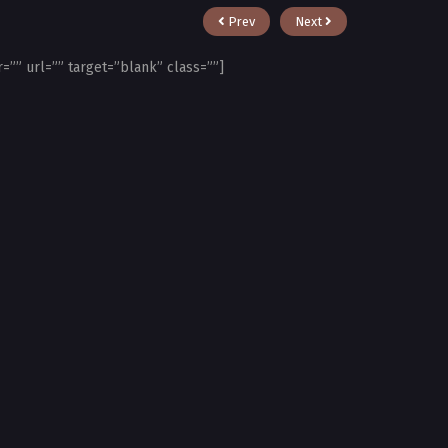
Prev
Next
=”” url=”” target=”blank” class=””]