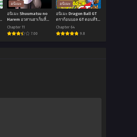
อนิเมะ
อนิเมะ
อนิเมะ Shuumatsu no
อนิเมะ Dragon Ball GT
น
Harem อวสานฮาเร็มสิ้น
ดราก้อนบอล GT ตอนที่1-
โลก (UNCEN 18+) ตอน
64 พากย์ไทย
Chapter 11
Chapter 64
ที่1-11 ซับไทย
7.00
9.8
อ
อ
นิ
นิ
เมะ
เมะ
Shuumatsu
Dragon
no
Ball
Harem
GT
อวสาน
ดรา
ฮาเร็ม
ก้อน
สิ้น
บอล
โลก
GT
(UNCEN
ตอน
18+)
ที่1-