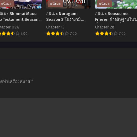
อนิเมะ
อนิเมะ
อนิเมะ
นิเมะ Shinmai Maou
อนิเมะ Noragami
อนิเมะ Sousou no
o Testament Season
Season 2 โนรางามิ
Frieren คำอธิษฐานในวั
: Burst น้องสาวมือใหม่
เทวดาขาจร ภาค 2 ตอน
ที่จากลา ตอนที่1-28
hapter OVA
Chapter 13
Chapter 28
องผมเป็นจอมมาร ภาค
ที่1-13 ซับไทย
พากย์ไทย+ซับไทย
7.00
7.00
7.00
 ตอนที่1-10 ซับไทย
อ
อ
อ
ิ
นิ
นิ
มะ
เมะ
เมะ
hinmai
Noragami
Sousou
Maou
Season
no
ถูกทำเครื่องหมาย
*
no
2
Frieren
Testament
โนรา
คำ
Season
งามิ
อธิษฐาน
:
เทวดา
ใน
urst
ขาจร
วัน
้อง
ภาค
ที่
สาว
2
จาก