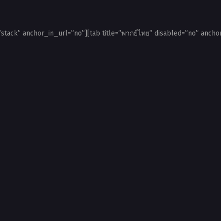
=”stack” anchor_in_url=”no”][tab title=”พากย์ไทย” disabled=”no” anchor