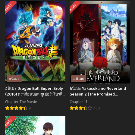
อ
อ
จบแล้ว
จบแล้ว
นิ
นิ
เมะ
เมะ
Kanojo
Kanojo
mo
Okarishimasu
Kanojo
สะ
Season
ดุ
2
ดรัก
จะ
ยัย
คน
แฟน
อนิเมะ
อนิเมะ
ไหน
เช่า
อนิเมะ Dragon Ball Super: Broly
อนิเมะ Yakusoku no Neverland
ก็
ตอน
(2018) ดราก้อนบอล ซูเปอร์: โบรลี่
Season 2 (The Promised
พากย์ไทย
Neverland 2) พันธสัญญาเนเวอร์
แฟน
ที่1-
Chapter The Movie
Chapter 11
แลนด์ ภาค 2 ตอนที่1-11 พากย์
สาว
12
9
7.00
ไทย+ซับไทย
ภาค
พากย์
อ
อ
จบแล้ว
2
ไทย+ซับ
นิ
นิ
ตอน
ไทย
เมะ
เมะ