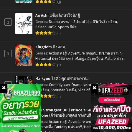
ตอน
7.9
Tenshi-
ที่1-
sama
Ao Ashi แข้งเด็กหัวใจนักสู้
11
ni
2
Genres
:
Drama ดราม่า
,
School Life ชีวิตในโรงเรียน
,
พากย์
Itsunomanika
Seinen เซเน็ง
,
Sports กีฬา
ไทย+ซับ
8.5
Dame
ไทย
Ningen
Kingdom คิงดอม
ni
3
Genres
:
Action ต่อสู้
,
Adventure ผจญภัย
,
Drama ดราม่า
,
Historical ประวัติศาสตร์
,
Manga มังงะญี่ปุ่น
,
Mature สาว
Sareteita
ใหญ่
,
Seinen เซเน็ง
,
Tragedy โศกนาฏกรรม
8.7
Ken
ขาด
Haikyuu ไฮคิว คู่ตบฟ้าประทาน
คุณ
4
Genres
:
Comedy ตลก
,
Drama ดราม่า
,
School Life ชีวิตใน
โรงเรียน
,
Shounen โชเน็ง
,
Slice of Life รั้วโรงเรียน
,
นางฟ้า
Sports กีฬา
8.7
ข้าง
ห้อง
The Strongest Dull Prince's Secret Battle for the
ไป
Throne เจ้าชายงี่เง่าสุดแกร่งกับศึกชิงราชสมบัติ
5
Genres
:
Action ต่อสู้
,
Adventure ผจญภัย
,
Drama ดราม่า
,
ผม
Ecchi ทะลึ่ง
,
Fantasy แฟนตาซี
,
Harem ฮาเร็ม
,
Manga มังงะ
คง