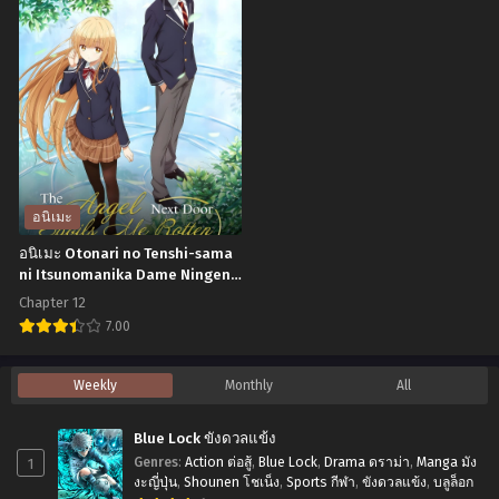
ที่1-
Dragon
Yakusoku
12
Ball
no
ซับ
Super:
Neverland
ไทย
Broly
Season
(2018)
2
ดรา
(The
ก้อน
Promised
อนิเมะ
บอล
Neverland
อนิเมะ Otonari no Tenshi-sama
ซู
2)
ni Itsunomanika Dame Ningen
ni Sareteita Ken ขาดคุณนางฟ้า
เปอร์:
พันธ
Chapter 12
ข้างห้องไป ผมคงมีชีวิตต่อไปไม่ได้
โบร
สัญญา
7.00
อีกแล้ว ตอนที่1-12 ซับไทย
ลี่
เน
อ
Weekly
Monthly
All
พากย์
เวอร์
นิ
ไทย
แลนด์
เมะ
Blue Lock ขังดวลแข้ง
ภาค
Otonari
1
Genres
:
Action ต่อสู้
,
Blue Lock
,
Drama ดราม่า
,
Manga มัง
2
no
งะญี่ปุ่น
,
Shounen โชเน็ง
,
Sports กีฬา
,
ขังดวลแข้ง
,
บลูล็อก