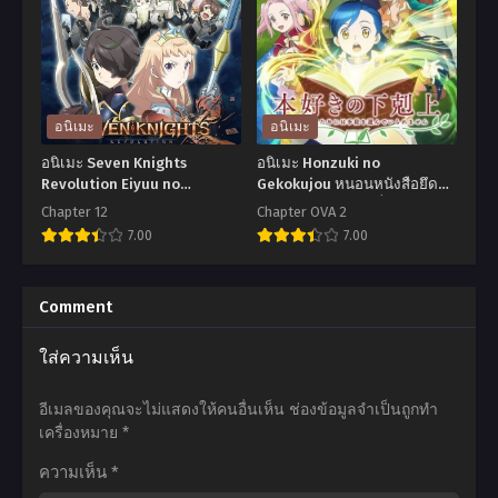
no
Ver
Oshi
1.1a
wa
เนียร์:
Akuyaku
ออ
Reijou
โต
อนิเมะ
อนิเมะ
ทำ
มาตา
อนิเมะ Seven Knights
อนิเมะ Honzuki no
ไง
ตอน
Revolution Eiyuu no
Gekokujou หนอนหนังสือยึด
Keishousha เซเว่นไนท์เรโว
อำนาจ ภาค 1 ตอนที่1-14 ซับ
ดี
ที่1-
Chapter 12
Chapter OVA 2
ลูชั่น ผู้สืบทอดแห่งวีรชน ตอน
ไทย
7.00
7.00
เกม
24
ที่1-12 ซับไทย
นี้
พากย์
อ
อ
นาง
ไทย+ซับ
นิ
นิ
Comment
ร้าย
ไทย
เมะ
เมะ
ใส่ความเห็น
น่า
Seven
Honzuki
รัก
Knights
no
อีเมลของคุณจะไม่แสดงให้คนอื่นเห็น
ช่องข้อมูลจำเป็นถูกทำ
ตอน
Revolution
Gekokujou
เครื่องหมาย
*
ที่1-
Eiyuu
หนอน
ความเห็น
*
12
no
หนังสือ