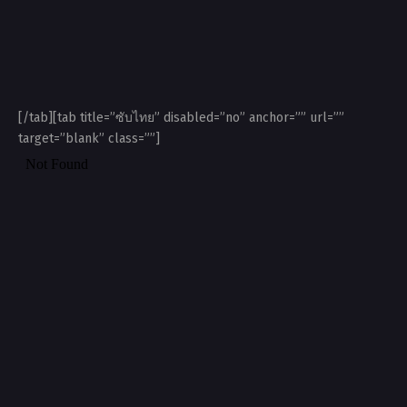
[/tab][tab title=”ซับไทย” disabled=”no” anchor=”” url=””
target=”blank” class=””]