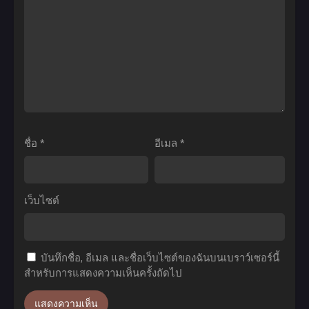
ซับ
Keishousha
ยึด
ไทย
เซ
อำนาจ
เว่น
ภาค
ไนท์เร
1
โว
ตอน
ลูชั่น
ที่1-
ผู้
14
สืบทอด
ซับ
ชื่อ
*
อีเมล
*
แห่ง
ไทย
วีรชน
ตอน
เว็บไซต์
ที่1-
12
ซับ
บันทึกชื่อ, อีเมล และชื่อเว็บไซต์ของฉันบนเบราว์เซอร์นี้
ไทย
สำหรับการแสดงความเห็นครั้งถัดไป