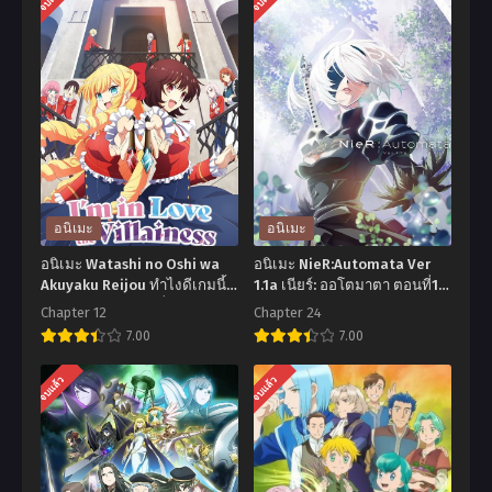
อนิเมะ
อนิเมะ
อนิเมะ Watashi no Oshi wa
อนิเมะ NieR:Automata Ver
Akuyaku Reijou ทำไงดีเกมนี้
1.1a เนียร์: ออโตมาตา ตอนที่1-
นางร้ายน่ารัก ตอนที่1-12 ซับ
24 พากย์ไทย+ซับไทย
Chapter 12
Chapter 24
ไทย
7.00
7.00
อ
อ
จบแล้ว
จบแล้ว
นิ
นิ
เมะ
เมะ
Watashi
NieR:Automata