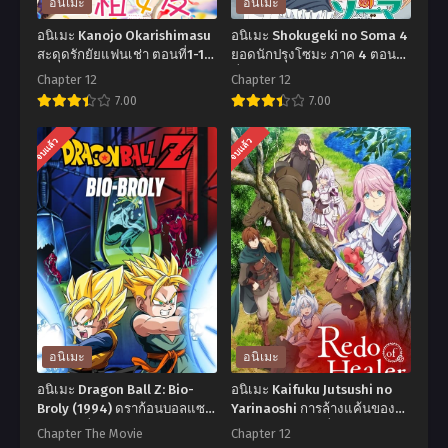
อนิเมะ
อนิเมะ
อนิเมะ Kanojo Okarishimasu
อนิเมะ Shokugeki no Soma 4
สะดุดรักยัยแฟนเช่า ตอนที่1-12
ยอดนักปรุงโซมะ ภาค 4 ตอน
พากย์ไทย+ซับไทย
ที่1-12 พากย์ไทย+ซับไทย
Chapter 12
Chapter 12
7.00
7.00
อ
อ
จบแล้ว
จบแล้ว
นิ
นิ
เมะ
เมะ
Kanojo
Shokugeki
Okarishimasu
no
สะ
Soma
ดุ
4
ดรัก
ยอด
ยัย
นัก
อนิเมะ
อนิเมะ
แฟน
ปรุง
อนิเมะ Dragon Ball Z: Bio-
อนิเมะ Kaifuku Jutsushi no
เช่า
โซมะ
Broly (1994) ดราก้อนบอลแซด
Yarinaoshi การล้างแค้นของผู้
เดอะมูฟวี่ 11: สุดยอดนักรบไบโอ
กล้าสายฮีล ตอนที่1-12 ซับไทย
ตอน
ภาค
Chapter The Movie
Chapter 12
โบรลี่ พากย์ไทย