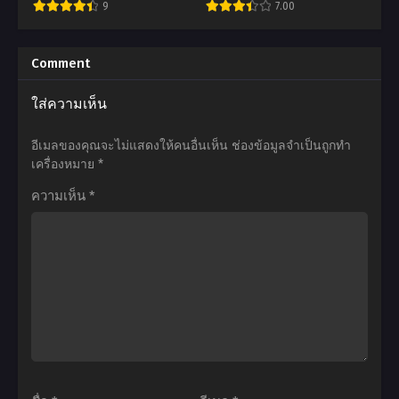
9
7.00
ที่1-
4
12
ตอน
อ
อ
พากย์
ที่1-
นิ
นิ
Comment
ไทย+ซับ
12
เมะ
เมะ
ใส่ความเห็น
ไทย
พากย์
Dragon
Kaifuku
ไทย+ซับ
Ball
Jutsushi
อีเมลของคุณจะไม่แสดงให้คนอื่นเห็น
ช่องข้อมูลจำเป็นถูกทำ
ไทย
Z:
no
เครื่องหมาย
*
Bio-
Yarinaoshi
ความเห็น
*
Broly
การ
(1994)
ล้าง
ดรา
แค้น
ก้อน
ของ
บอล
ผู้
แซด
กล้า
เดอะ
สาย
มูฟ
ฮีล
วี่
ตอน