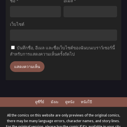
ชื่อ
*
อีเมล
*
11:
ที่1-
สุด
12
ยอด
ซับ
เว็บไซต์
นัก
ไทย
รบ
ไบ
บันทึกชื่อ, อีเมล และชื่อเว็บไซต์ของฉันบนเบราว์เซอร์นี้
โอ
สำหรับการแสดงความเห็นครั้งถัดไป
โบร
ลี่
พากย์
ไทย
ดูซีรี่ย์
มังงะ
ดูหนัง
หนังโป๊
All the comics on this website are only previews of the original comics,
there may be many language errors, character names, and story lines.
For the original version, please buy the comic if it's available in your city.