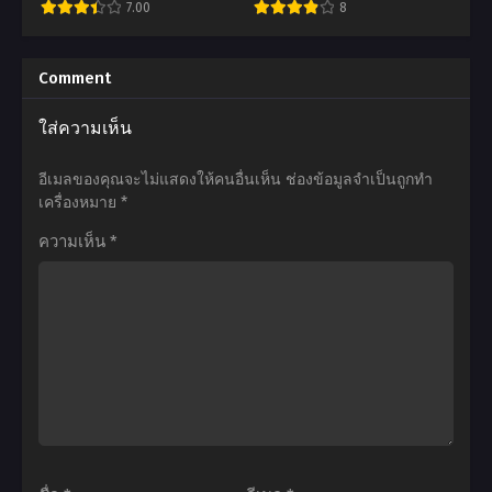
7.00
8
2
ซับ
ตอน
ไทย
อ
อ
ที่1-
นิ
นิ
Comment
30
เมะ
เมะ
ใส่ความเห็น
ซับ
Goblin
Black
ไทย
Slayer
Clover
อีเมลของคุณจะไม่แสดงให้คนอื่นเห็น
ช่องข้อมูลจำเป็นถูกทำ
ก็
แบ
เครื่องหมาย
*
อบ
ล็ค
ความเห็น
*
ลินส
โคล
เลเยอร์
เวอร์
ตอน
ตอน
ที่1-
ที่1-
12
170
ซับ
พากย์
ไทย
ไทย+ซับ
ไทย