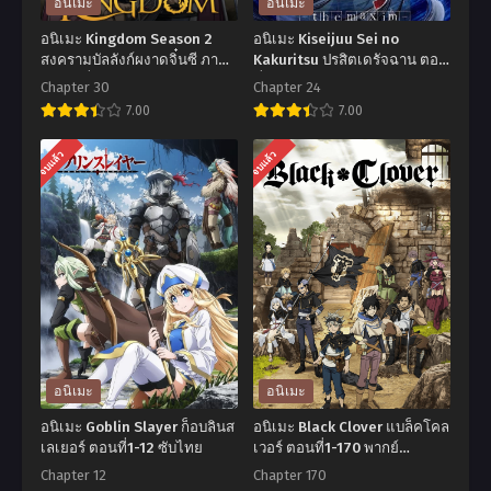
อนิเมะ
อนิเมะ
อนิเมะ Kingdom Season 2
อนิเมะ Kiseijuu Sei no
สงครามบัลลังก์ผงาดจิ๋นซี ภาค
Kakuritsu ปรสิตเดรัจฉาน ตอน
2 ตอนที่1-30 ซับไทย
ที่1-24 ซับไทย
Chapter 30
Chapter 24
7.00
7.00
อ
อ
จบแล้ว
จบแล้ว
นิ
นิ
เมะ
เมะ
Kingdom
Kiseijuu
Season
Sei
2
no
สงคราม
Kakuritsu
บัลลังก์
ปรสิต
ผงาด
เดรัจฉาน
อนิเมะ
อนิเมะ
จิ๋น
ตอน
อนิเมะ Goblin Slayer ก็อบลินส
อนิเมะ Black Clover แบล็คโคล
ซี
ที่1-
เลเยอร์ ตอนที่1-12 ซับไทย
เวอร์ ตอนที่1-170 พากย์
ไทย+ซับไทย
ภาค
24
Chapter 12
Chapter 170