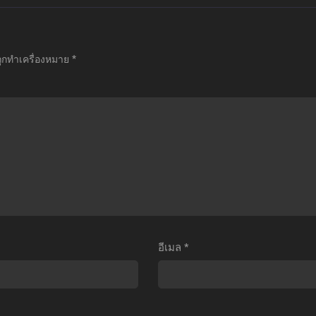
มะ
เมะ
เมะ
Dragon
Komi-
Arifureta
all
san
Shokugyou
ถูกทำเครื่องหมาย
*
:
wa,
De
roly
Comyushou
Sekai
–
desu
Saikyou
The
Season
Season
Legendary
2
2
Super
โฉมงาม
อาชีพ
aiyan
พูด
กระจอก
1993)
ไม่
แล้ว
ดรา
เก่ง
ทำไม
้อน
กับ
ยัง
อีเมล
*
บอล
ผอง
ไง
แซด
เพื่อน
ข้า
เดอะ
ไม่
ก็