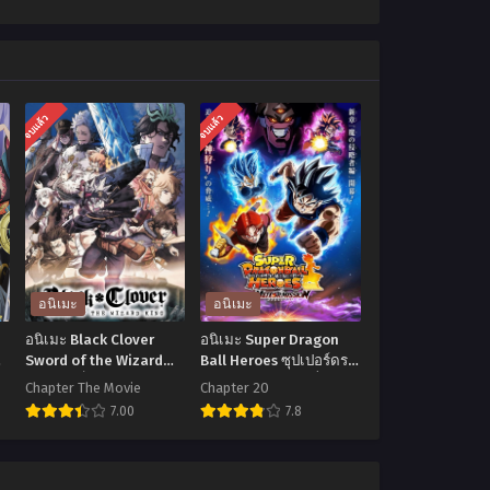
จบแล้ว
จบแล้ว
อนิเมะ
อนิเมะ
อนิเมะ Black Clover
อนิเมะ Super Dragon
Sword of the Wizard
Ball Heroes ซุปเปอร์ดรา
ีพ
King แบล็คโคลเวอร์ ดาบ
ก้อนบอลฮีโร่ ตอนที่1-20
Chapter The Movie
Chapter 20
แห่งจักรพรรดิเวทมนตร์
ซับไทย
7.00
7.8
เดอะมูฟวี่ พากย์ไทย+ซับ
ไทย
อ
อ
นิ
นิ