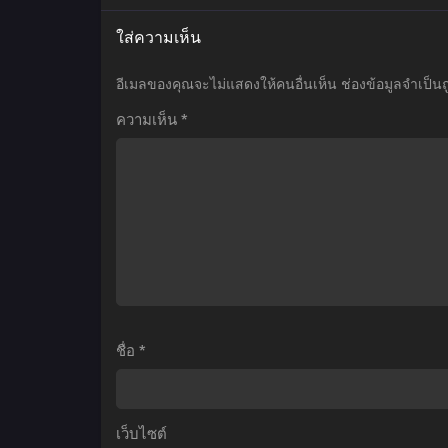
เมะ
เมะ
เ
ใส่ความเห็น
Oshi
Genjitsu
no
Shugi
B
อีเมลของคุณจะไม่แสดงให้คนอื่นเห็น
ช่องข้อมูลจำเป็น
Ko
Yuusha
Z
ความเห็น
*
เกิด
no
B
ใหม่
Oukoku
เป็น
Saikenki
ลูก
ยุทธศาสตร์
โอชิ
กู้
ตอน
ชาติ
S
ที่1-
ของ
(
11
ราชา
พากย์
มือ
ก
ชื่อ
*
ไทย+ซับ
ใหม่
ไทย
ภาค
1
เว็บไซต์