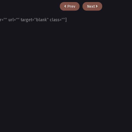
Prev
Next
r=”” url=”” target=”blank” class=””]