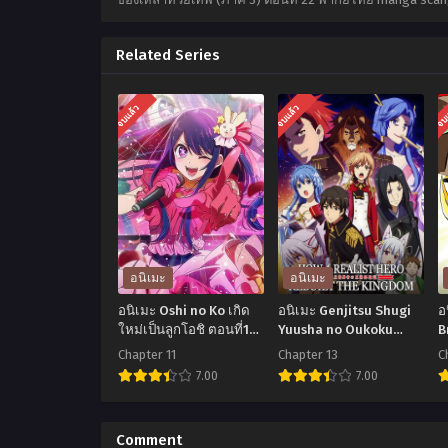
Related Series
จบแล้ว
จบแล้ว
จบ
อนิเมะ
อนิเมะ
อนิเมะ Oshi no Ko เกิด
อนิเมะ Genjitsu Shugi
อ
ใหม่เป็นลูกโอชิ ตอนที่1-
Yuusha no Oukoku
B
11 พากย์ไทย+ซับไทย
Saikenki ยุทธศาสตร์กู้
S
Chapter 11
Chapter 13
C
ชาติของราชามือใหม่
ด
7.00
7.00
ภาค 1 ตอนที่1-13 พากย์
ม
ไทย+ซับไทย
ศ
อ
อ
พ
นิ
นิ
น
Comment