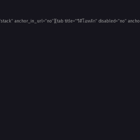
”stack” anchor_in_url=”no”][tab title=”วีดีโอหลัก” disabled=”no” ancho