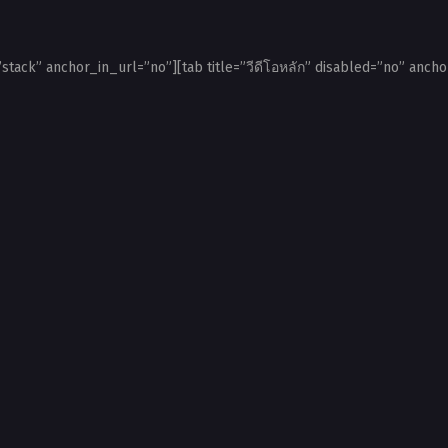
”stack” anchor_in_url=”no”][tab title=”วีดีโอหลัก” disabled=”no” ancho