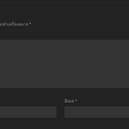
มะ
เมะ
เมะ
shi
Strike
Wotaku
no
the
ni
ถูกทำเครื่องหมาย
*
Ko
Blood
Koi
กิด
II
wa
หม่
สาย
Muzukashii
ป็น
เลือด
ยาก
ูก
แท้
แท้จริง
อชิ
ที่
หนอ
ตอน
สี่
รัก
ี่1-
ภาค
ของ
1
2
โอ
ากย์
ตอน
ตาคุ
อีเมล
*
ทย+ซับ
ที่1-
ตอน
ไทย
8
ที่1-
ซับ
11