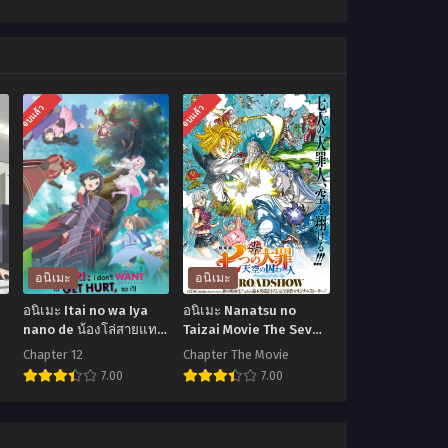
จบแล้ว
จบแล้ว
อนิเมะ
อนิเมะ
อนิเมะ Itai no wa Iya
อนิเมะ Nanatsu no
nano de น้องโล่สายแทง
Taizai Movie The Seven
คุ
ค์ แกร่งเกินร้อย ภาค 1
Deadly Sins Movie
Chapter 12
Chapter The Movie
ตอนที่1-12 พากย์ไทย+ซับ
Prisoners of the Sky ศึก
7.00
7.00
ไทย
ตํานาน 7 อัศวิน เดอะมูฟวี่
อ
อ
นิ
นิ