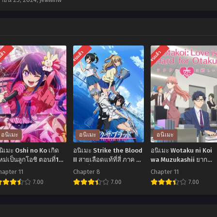
แล้ว
จบแล้ว
จบแล้ว
อนิเมะ
อนิเมะ
อนิเมะ
นิเมะ Oshi no Ko เกิด
อนิเมะ Strike the Blood
อนิเมะ Wotaku ni Koi
หม่เป็นลูกโอชิ ตอนที่1-
II สายเลือดแท้ที่สี่ ภาค 2
wa Muzukashii ยาก
1 พากย์ไทย+ซับไทย
ตอนที่1-8 ซับไทย
แท้จริงหนอรักของโอตา
hapter 11
Chapter 8
Chapter 11
ตอนที่1-11 ซับไทย
7.00
7.00
7.00
อ
อ
อ
ิ
นิ
นิ