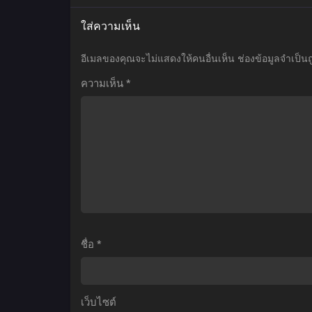
เมะ
เมะ
เ
ใส่ความเห็น
Tensai
Nanatsu
O
Ouji
no
อีเมลของคุณจะไม่แสดงให้คนอื่นเห็น
ช่องข้อมูลจำเป็น
no
Taizai
ความเห็น
*
Akaji
Ensa
เ
Kokka
no
ใ
Saisei
Edinburgh
เ
Jutsu
ศึก
ล
บูรณะ
ตำนาน
โ
มัน
7
วุ่นวาย
อัศวิน
ท
ขาย
แค้น
1
ชาติ
เอ
พ
ชื่อ
*
เลย
ดินเบ
ไ
แล้ว
อระ
กัน!
ตอน
เว็บไซต์