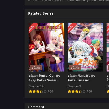
Related Series
จบแล้ว
จบแล้ว
จบ
อนิเมะ
อนิเมะ
อนิเมะ Tensai Ouji no
อนิเมะ Nanatsu no
อ
Akaji Kokka Saisei
Taizai Ensa no
ใ
Jutsu บูรณะมันวุ่นวาย
Edinburgh ศึกตำนาน 7
1
Chapter 12
Chapter 2
C
ขายชาติเลยแล้วกัน! ตอน
อัศวิน แค้นเอดินเบอระ
7.00
7.00
ที่1-12 ซับไทย
ตอนที่1-2 พากย์ไทย+ซับ
ไทย
อ
อ
นิ
นิ
น
Comment