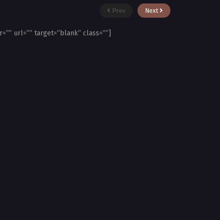
Prev
Next
r=”” url=”” target=”blank” class=””]