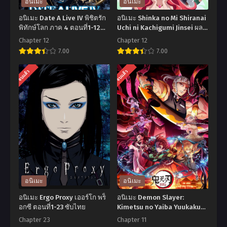
อนิเมะ
อนิเมะ
อนิเมะ Date A Live IV พิชิตรัก
อนิเมะ Shinka no Mi Shiranai
พิทักษ์โลก ภาค 4 ตอนที่1-12
Uchi ni Kachigumi Jinsei ผล
ซับไทย
ไม้วิวัฒนาการ ชีวิตผู้ชนะแบบ
Chapter 12
Chapter 12
ไม่ทันตั้งตัว ภาค 1 ตอนที่1-12
7.00
7.00
พากย์ไทย+ซับไทย
อ
อ
จบแล้ว
จบแล้ว
นิ
นิ
เมะ
เมะ
Date
Shinka
A
no
Live
Mi
IV
Shiranai
พิชิต
Uchi
รัก
ni
อนิเมะ
อนิเมะ
พิทักษ์
Kachigumi
อนิเมะ Ergo Proxy เออร์โก พร็
อนิเมะ Demon Slayer:
โลก
Jinsei
อกซี ตอนที่1-23 ซับไทย
Kimetsu no Yaiba Yuukaku-
hen ดาบพิฆาตอสูร ย่านเริงรมย์
ภาค
ผล
Chapter 23
Chapter 11
(ภาค2) ตอนที่1-11 พากย์