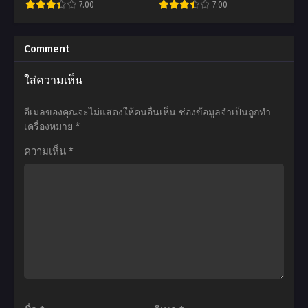
7.00
7.00
4
ไม้
ไทย+ซับไทย
ตอน
วิวัฒนาการ
อ
อ
ที่1-
ชีวิต
นิ
นิ
Comment
12
ผู้
เมะ
เมะ
ใส่ความเห็น
ซับ
ชนะ
Ergo
Demon
ไทย
แบบ
Proxy
Slayer:
อีเมลของคุณจะไม่แสดงให้คนอื่นเห็น
ช่องข้อมูลจำเป็นถูกทำ
ไม่ทัน
เอ
Kimetsu
เครื่องหมาย
*
ตั้ง
อร์
no
ความเห็น
*
ตัว
โก
Yaiba
ภาค
พร็
Yuukaku-
1
อกซี
hen
ตอน
ตอน
ดาบ
ที่1-
ที่1-
พิฆาต
12
23
อสูร
พากย์
ซับ
ย่าน
ไทย+ซับ
ไทย
เริง
ไทย
รมย์