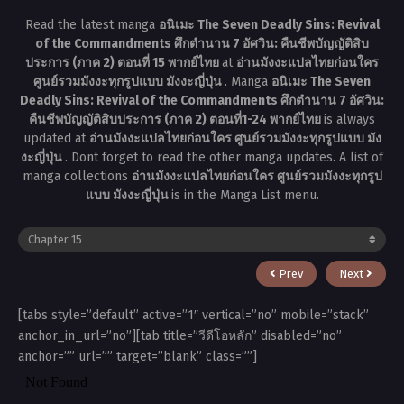
Read the latest manga
อนิเมะ The Seven Deadly Sins: Revival
of the Commandments ศึกตำนาน 7 อัศวิน: คืนชีพบัญญัติสิบ
ประการ (ภาค 2) ตอนที่ 15 พากย์ไทย
at
อ่านมังงะแปลไทยก่อนใคร
ศูนย์รวมมังงะทุกรูปแบบ มังงะญี่ปุ่น
. Manga
อนิเมะ The Seven
Deadly Sins: Revival of the Commandments ศึกตำนาน 7 อัศวิน:
คืนชีพบัญญัติสิบประการ (ภาค 2) ตอนที่1-24 พากย์ไทย
is always
updated at
อ่านมังงะแปลไทยก่อนใคร ศูนย์รวมมังงะทุกรูปแบบ มัง
งะญี่ปุ่น
. Dont forget to read the other manga updates. A list of
manga collections
อ่านมังงะแปลไทยก่อนใคร ศูนย์รวมมังงะทุกรูป
แบบ มังงะญี่ปุ่น
is in the Manga List menu.
Prev
Next
[tabs style=”default” active=”1″ vertical=”no” mobile=”stack”
anchor_in_url=”no”][tab title=”วีดีโอหลัก” disabled=”no”
anchor=”” url=”” target=”blank” class=””]