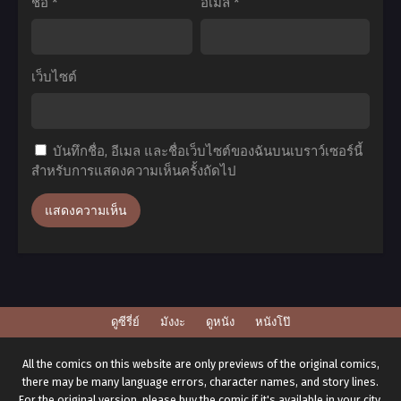
ชื่อ
*
อีเมล
*
(ภาค2)
ตอน
ที่1-
เว็บไซต์
11
พากย์
ไทย+ซับ
บันทึกชื่อ, อีเมล และชื่อเว็บไซต์ของฉันบนเบราว์เซอร์นี้
ไทย
สำหรับการแสดงความเห็นครั้งถัดไป
ดูซีรี่ย์
มังงะ
ดูหนัง
หนังโป๊
All the comics on this website are only previews of the original comics,
there may be many language errors, character names, and story lines.
For the original version, please buy the comic if it's available in your city.