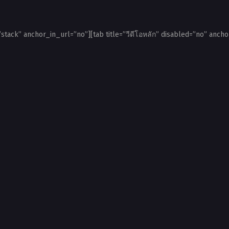
”stack” anchor_in_url=”no”][tab title=”วีดีโอหลัก” disabled=”no” ancho