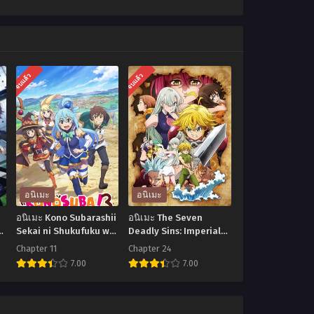
จบแล้ว
จบแล้ว
อนิเมะ
อนิเมะ
อนิเมะ Kono Subarashii
อนิเมะ The Seven
ู
Sekai ni Shukufuku wo!
Deadly Sins: Imperial
Season 3 ขอให้โชคดีมี
Wrath of the Gods ศึก
Chapter 11
Chapter 24
ชัยในโลกแฟนตาซี ภาค3
ตำนาน 7 อัศวิน: เพลิง
7.00
7.00
ตอนที่1-11 พากย์ไทย+ซับ
พิโรธของเหล่าทวยเทพ
ไทย
(ภาค 3) ตอนที่1-24 พากย์
อ
อ
ไทย
นิ
นิ