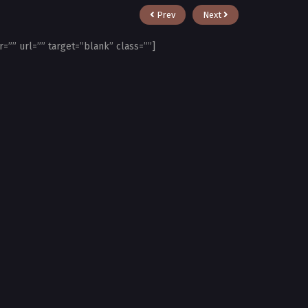
Prev
Next
r=”” url=”” target=”blank” class=””]