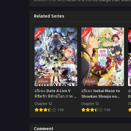
Related Series
จบแล้ว
จบแล้ว
จบ
อนิเมะ
อนิเมะ
อนิเมะ Date A Live V
อนิเมะ Isekai Maou to
อ
พิชิตรัก พิทักษ์โลก ภาค 5
Shoukan Shoujo no
D
ตอนที่1-12 ซับไทย
Dorei Majutsu จอมมาร
J
Chapter 12
Chapter 12
C
ต่างโลกกับบริวารสาวนัก
อ
7.00
7.00
อัญเชิญ ตอนที่1-12 ซับ
(
ไทย
พ
อ
อ
นิ
นิ
น
Comment