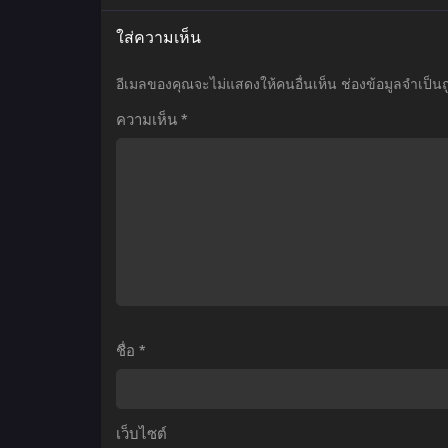
เมะ
เมะ
เ
ใส่ความเห็น
Date
Isekai
A
Maou
อีเมลของคุณจะไม่แสดงให้คนอื่นเห็น
ช่องข้อมูลจำเป็น
Live
to
D
ความเห็น
*
V
Shoukan
S
พิชิต
Shoujo
D
รัก
no
พิทักษ์
Dorei
ศ
โลก
Majutsu
ภาค
จอม
5
มาร
อ
ตอน
ต่าง
ม
ที่1-
โลก
ชื่อ
*
12
กับ
ซับ
บริวาร
4
ไทย
สาว
เว็บไซต์