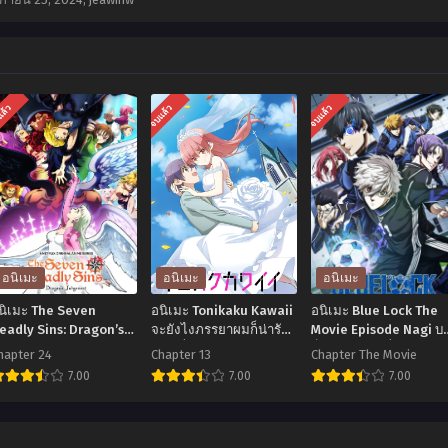
แล้ว
จบแล้ว
จบแล้ว
อนิเมะ
อนิเมะ
อนิเมะ
นิเมะ The Seven
อนิเมะ Tonikaku Kawaii
อนิเมะ Blue Lock The
eadly Sins: Dragon’s
จะยังไงภรรยาผมก็น่ารัก
Movie Episode Nagi บล
udgement ศึกตำนาน 7
ตอนที่1-13 พากย์ไทย+ซับ
ล็อก เดอะมูฟวี่ ตอนนากิ
hapter 24
Chapter 13
Chapter The Movie
ัศวิน: มังกรพิพากษา
ไทย
พากย์ไทย
7.00
7.00
7.00
ภาค 4) ตอนที่1-24
ากย์ไทย
อ
อ
อ
ิ
นิ
นิ