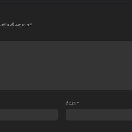
มะ
เมะ
เมะ
The
Tonikaku
Blue
Seven
Kawaii
Lock
ถูกทำเครื่องหมาย
*
eadly
จะ
The
ins:
ยัง
Movie
ragon’s
ไง
Episode
Judgement
ภรรยา
Nagi
ึก
ผม
บลู
ตำนาน
ก็
ล็อก
7
น่า
เดอะ
ัศวิน:
รัก
มูฟ
ังกร
ตอน
วี่
พิพากษา
ที่1-
ตอน
อีเมล
*
(ภาค
13
นากิ
)
พากย์
พากย์
ตอน
ไทย+ซับ
ไทย