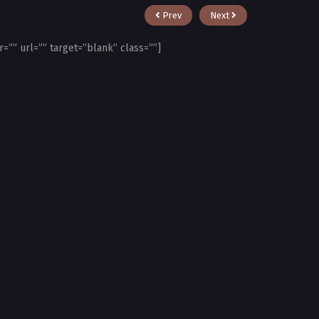
Prev
Next
r=”” url=”” target=”blank” class=””]