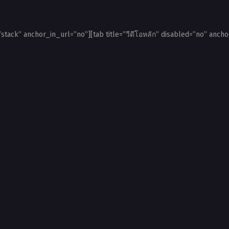
”stack” anchor_in_url=”no”][tab title=”วีดีโอหลัก” disabled=”no” ancho