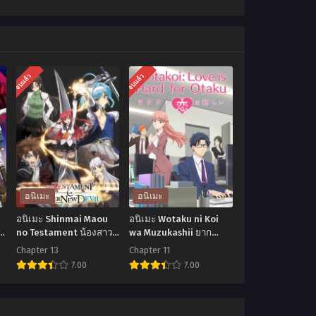
จบแล้ว
จบแล้ว
อนิเมะ
อนิเมะ
อนิเมะ Shinmai Maou
อนิเมะ Wotaku ni Koi
no Testament น้องสาว
wa Muzukashii ยาก
มือใหม่ของผมเป็นจอม
แท้จริงหนอรักของโอตาคุ
Chapter 13
Chapter 11
มาร ตอนที่1-12 ซับไทย
ตอนที่1-11 ซับไทย
7.00
7.00
อ
อ
นิ
นิ