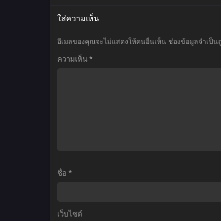
เมะ
เมะ
เ
ใส่ความเห็น
Horimiya
86: Eighty
Piece
Six
K
อีเมลของคุณจะไม่แสดงให้คนอื่นเห็น
ช่องข้อมูลจำเป็น
โฮ
เอท
n
ความเห็น
*
ริ
ตี้
มิยะ
ซิก
ส
สาว
ซ์
ก
มั่น
ภาค
ค
กับ
1
เ
นาย
ตอน
มืดมน
ที่1-
ท
ตอน
11
1
ที่1-
ซับ
ซ
ชื่อ
*
13
ไทย
พากย์
ไทย+ซับ
เว็บไซต์