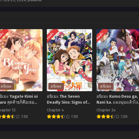
แล้ว
จบแล้ว
จบแล้ว
อนิเมะ
อนิเมะ
อนิเมะ
นิเมะ Yagate Kimi ni
อนิเมะ The Seven
อนิเมะ Kumo Desu ga,
aru สุดท้ายก็คือเธอ
Deadly Sins: Signs of
Nani ka. แมงมุมแล้วไง
อนที่1-13 ซับไทย
Holy War ศึกตำนาน 7
ข้องใจเหรอคะ ตอนที่1-
hapter 13
Chapter 4
Chapter 24
อัศวิน: สัญญาณสงคราม
24 พากย์ไทย+ซับไทย
7.00
7.00
7.00
ศักดิ์สิทธิ์ (2016) ตอนที่1-
4 พากย์ไทย
อ
อ
อ
ิ
นิ
นิ