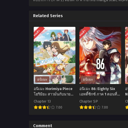
Related Series
จบแล้ว
จบแล้ว
จบ
อนิเมะ
อนิเมะ
อนิเมะ Horimiya Piece
อนิเมะ 86: Eighty Six
อ
โฮริมิยะ สาวมั่นกับนาย
เอทตี้ซิกซ์ ภาค 1 ตอนที่1-
N
มืดมน ตอนที่1-13 พากย์
11 ซับไทย
ต
Chapter 13
Chapter SP
C
ไทย+ซับไทย
7.00
7.00
อ
อ
นิ
นิ
น
Comment