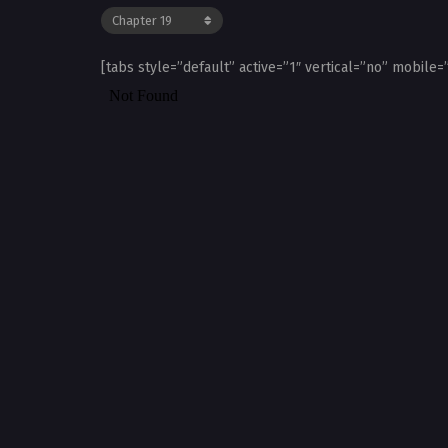
[tabs style=”default” active=”1″ vertical=”no” mobile=