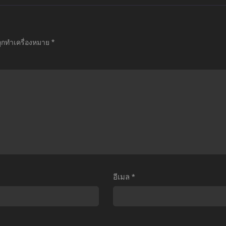
มะ
เมะ
เมะ
Yagate
The
Kumo
imi
Seven
Desu
ถูกทำเครื่องหมาย
*
i
Deadly
ga,
Naru
Sins:
Nani
ุดท้าย
Signs
ka.
็
of
แมงมุม
ือ
Holy
แล้ว
ธอ
War
ไง
ตอน
ศึก
ข้องใจ
ี่1-
ตำนาน
เห
3
7
รอคะ
ับ
อัศวิน:
ตอน
อีเมล
*
ไทย
สัญญาณ
ที่1-
สงคราม
24
ศักดิ์สิทธิ์
พากย์