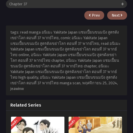
Prev
Next
tags: read manga อนิเมะ Yakitate Japan แชมเปี้ยนขนมปัง สูตรดัง
เขย่าโลก ตอนที่ 37 พากย์ไทย, comic อนิเมะ Yakitate Japan
แชมเปี้ยนขนมปัง สูตรดังเขย่าโลก ตอนที่ 37 พากย์ไทย, read อนิเมะ
Yakitate Japan แชมเปี้ยนขนมปัง สูตรดังเขย่าโลก ตอนที่ 37 พากย์
ไทย online, อนิเมะ Yakitate Japan แชมเปี้ยนขนมปัง สูตรดังเขย่า
โลก ตอนที่ 37 พากย์ไทย chapter, อนิเมะ Yakitate Japan แชมเปี้ยน
ขนมปัง สูตรดังเขย่าโลก ตอนที่ 37 พากย์ไทย chapter, อนิเมะ
Yakitate Japan แชมเปี้ยนขนมปัง สูตรดังเขย่าโลก ตอนที่ 37 พากย์
ไทย high quality, อนิเมะ Yakitate Japan แชมเปี้ยนขนมปัง สูตรดัง
เขย่าโลก ตอนที่ 37 พากย์ไทย manga scan,
พฤศจิกายน 25, 2024
,
jeawinw
Related Series
จบแล้ว
จบแล้ว