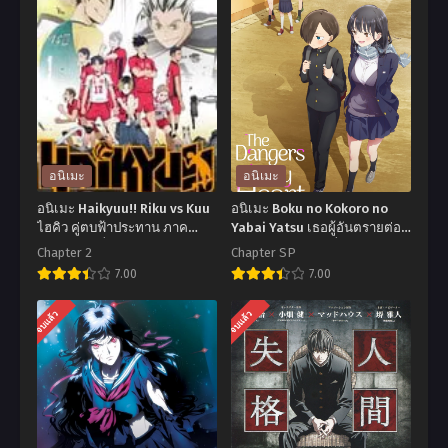
อนิเมะ
อนิเมะ
อนิเมะ Haikyuu!! Riku vs Kuu
อนิเมะ Boku no Kokoro no
ไฮคิว คู่ตบฟ้าประทาน ภาค
Yabai Yatsu เธอผู้อันตรายต่อ
พิเศษ ตอนที่1-2 ซับไทย
ใจผม ภาค 1 ตอนที่1-12 ซับไทย
Chapter 2
Chapter SP
7.00
7.00
อ
อ
จบแล้ว
จบแล้ว
นิ
นิ
เมะ
เมะ
Haikyuu!!
Boku
Riku
no
vs
Kokoro