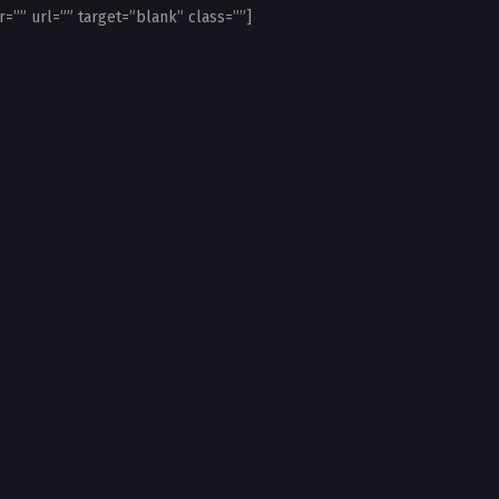
r=”” url=”” target=”blank” class=””]