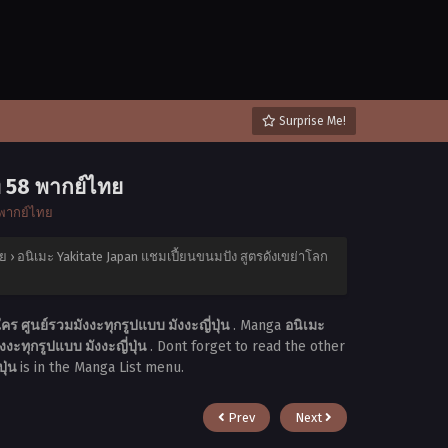
Surprise Me!
่ 58 พากย์ไทย
 พากย์ไทย
ทย
›
อนิเมะ Yakitate Japan แชมเปี้ยนขนมปัง สูตรดังเขย่าโลก
ร ศูนย์รวมมังงะทุกรูปแบบ มังงะญี่ปุ่น
. Manga
อนิเมะ
งะทุกรูปแบบ มังงะญี่ปุ่น
. Dont forget to read the other
ปุ่น
is in the Manga List menu.
Prev
Next