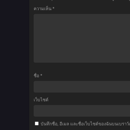
Yuusha
Dogs
A
ความเห็น
*
no
Season
F
Nariagari
5
Season
คณะ
G
3
ประ
ผู้
พันธ
ย
กล้า
กร
เ
โล่
จรจัด
ผงาด
ภาค
อ
ภาค
5
ชื่อ
*
3
ตอน
ม
ตอน
ที่1-
วี
ที่1-
11
เว็บไซต์
12
ซับ
พากย์
ไทย
ไทย+ซับ
บันทึกชื่อ, อีเมล และชื่อเว็บไซต์ของฉันบนเบราว
ไทย