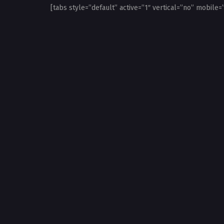
[tabs style=”default” active=”1″ vertical=”no” mobile=