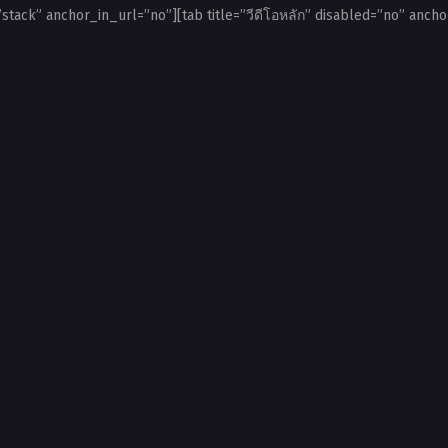
”stack” anchor_in_url=”no”][tab title=”วีดีโอหลัก” disabled=”no” ancho