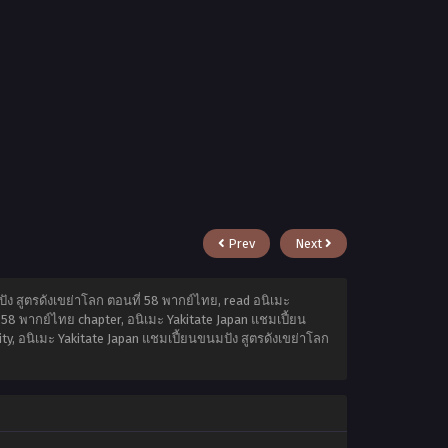
Prev
Next
ัง สูตรดังเขย่าโลก ตอนที่ 58 พากย์ไทย, read อนิเมะ
 58 พากย์ไทย chapter, อนิเมะ Yakitate Japan แชมเปี้ยน
ty, อนิเมะ Yakitate Japan แชมเปี้ยนขนมปัง สูตรดังเขย่าโลก