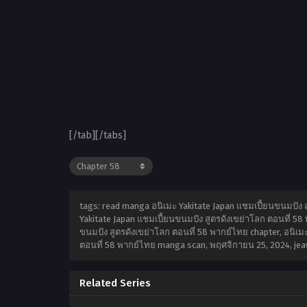
[/tab][/tabs]
tags: read manga อนิเมะ Yakitate Japan แชมเปี้ยนขนมปัง ส
Yakitate Japan แชมเปี้ยนขนมปัง สูตรดังเขย่าโลก ตอนที่ 58 
ขนมปัง สูตรดังเขย่าโลก ตอนที่ 58 พากย์ไทย chapter, อนิเมะ
ตอนที่ 58 พากย์ไทย manga scan,
พฤศจิกายน 25, 2024
,
je
Related Series